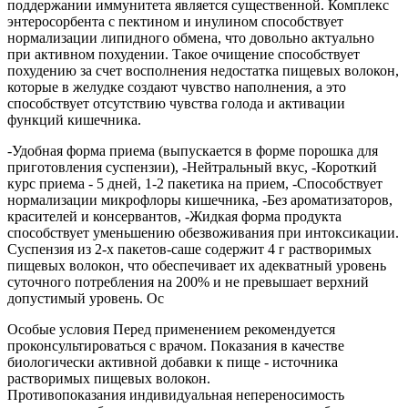
поддержании иммунитета является существенной. Комплекс
энтеросорбента с пектином и инулином способствует
нормализации липидного обмена, что довольно актуально
при активном похудении. Такое очищение способствует
похудению за счет восполнения недостатка пищевых волокон,
которые в желудке создают чувство наполнения, а это
способствует отсутствию чувства голода и активации
функций кишечника.
-Удобная форма приема (выпускается в форме порошка для
приготовления суспензии), -Нейтральный вкус, -Короткий
курс приема - 5 дней, 1-2 пакетика на прием, -Способствует
нормализации микрофлоры кишечника, -Без ароматизаторов,
красителей и консервантов, -Жидкая форма продукта
способствует уменьшению обезвоживания при интоксикации.
Суспензия из 2-х пакетов-саше содержит 4 г растворимых
пищевых волокон, что обеспечивает их адекватный уровень
суточного потребления на 200% и не превышает верхний
допустимый уровень. Ос
Особые условия Перед применением рекомендуется
проконсультироваться с врачом. Показания в качестве
биологически активной добавки к пище - источника
растворимых пищевых волокон.
Противопоказания индивидуальная непереносимость