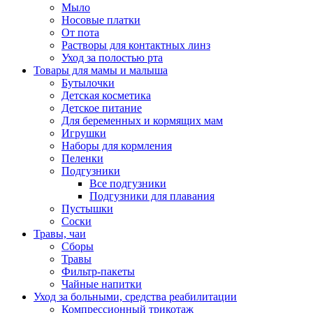
Мыло
Носовые платки
От пота
Растворы для контактных линз
Уход за полостью рта
Товары для мамы и малыша
Бутылочки
Детская косметика
Детское питание
Для беременных и кормящих мам
Игрушки
Наборы для кормления
Пеленки
Подгузники
Все подгузники
Подгузники для плавания
Пустышки
Соски
Травы, чаи
Сборы
Травы
Фильтр-пакеты
Чайные напитки
Уход за больными, средства реабилитации
Компрессионный трикотаж