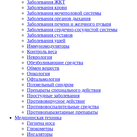
Заболевания ЖКТ
Заболевания крови
Заболевания мочеполовой системы
Заболевания органов дыхания
Заболевания печени и желчного пузыря
Заболевания сердечно-сосудистой системы
Заболевания суставов
Заболевания ушей
Иммуномодуляторы
Контроль веса
Неврология
Обезболивающие средства
Обмен веществ
Онкология
Офтальмология
Похмельный синдром
Препараты специального действия
Простудные заболевания
Противовирусное действие
Противовоспалительные средства
Противопаразитарные препараты
Медицинская техника
Гигиена носа
Глюкометры
Ингаляторы