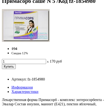
Примасорб саше N 5 /Код fz-1854980
194
Скидка 12%
170
руб
x
Артикул: fz-1854980
Информация
Характеристики
Лекарственная форма Примасорб - комплекс энтеросорбента -
Эвалар Состав инулин, маннит (Е421), пектин яблочный,