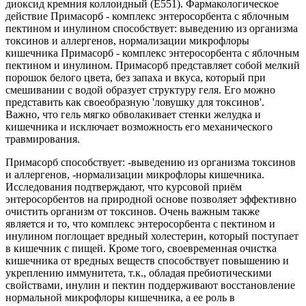
диоксид кремния коллоидный (Е551). Фармакологическое
действие Примасорб - комплекс энтеросорбента с яблочным
пектином и инулином способствует: выведению из организма
токсинов и аллергенов, нормализации микрофлоры
кишечника Примасорб - комплекс энтеросорбента с яблочным
пектином и инулином. Примасорб представляет собой мелкий
порошок белого цвета, без запаха и вкуса, который при
смешивании с водой образует структуру геля. Его можно
представить как своеобразную 'ловушку для токсинов'.
Важно, что гель мягко обволакивает стенки желудка и
кишечника и исключает возможность его механического
травмирования.
Примасорб способствует: -выведению из организма токсинов
и аллергенов, -нормализации микрофлоры кишечника.
Исследования подтверждают, что курсовой приём
энтеросорбентов на природной основе позволяет эффективно
очистить организм от токсинов. Очень важным также
является и то, что комплекс энтеросорбента с пектином и
инулином поглощает вредный холестерин, который поступает
в кишечник с пищей. Кроме того, своевременная очистка
кишечника от вредных веществ способствует повышению и
укреплению иммунитета, т.к., обладая пребиотическими
свойствами, инулин и пектин поддерживают восстановление
нормальной микрофлоры кишечника, а ее роль в