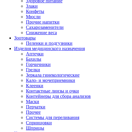
Здоровое питание
Злаки
Конфеты
Мюсли
Прочие напитки
Сахарозаменители
Снижение веса
Зоотовары
Пеленки и подгузники
Изделия медицинского назначения
Аптечки
Бахилы
Горчичники
Грелки
Зеркала гинекологические
Кало- и мочеприемники
Клеенки
Контактные линзы и очки
Контейнеры для сбора анализов
Маски
Перчатки
Прочее
Системы для переливания
Спринцовки
Шприцы