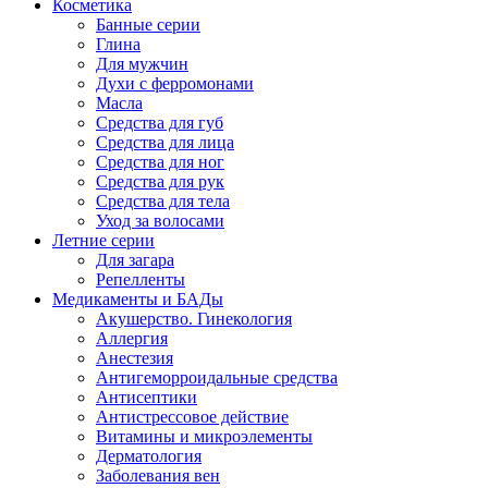
Косметика
Банные серии
Глина
Для мужчин
Духи с ферромонами
Масла
Средства для губ
Средства для лица
Средства для ног
Средства для рук
Средства для тела
Уход за волосами
Летние серии
Для загара
Репелленты
Медикаменты и БАДы
Акушерство. Гинекология
Аллергия
Анестезия
Антигеморроидальные средства
Антисептики
Антистрессовое действие
Витамины и микроэлементы
Дерматология
Заболевания вен