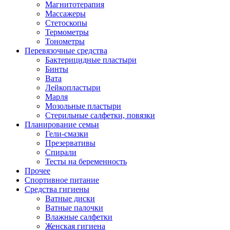
Магнитотерапия
Массажеры
Стетоскопы
Термометры
Тонометры
Перевязочные средства
Бактерицидные пластыри
Бинты
Вата
Лейкопластыри
Марля
Мозольные пластыри
Стерильные салфетки, повязки
Планирование семьи
Гели-смазки
Презервативы
Спирали
Тесты на беременность
Прочее
Спортивное питание
Средства гигиены
Ватные диски
Ватные палочки
Влажные салфетки
Женская гигиена