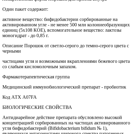
Один пакет содержит:
активное вещество: бифидобактерии сорбированные на
активированном угле - не менее 500 млн колониеобразующих
единиц (5х108 КОЕ), вспомогательное вещество: лактозы
моногидрат - до 0,85 г.
Описание Порошок от светло-серого до темно-серого цвета с
черными
частицами угля и возможными вкраплениями бежевого цвета
со слабым кисломолочным запахом.
Фармакотерапевтическая группа
Медицинский иммунобиологический препарат - пробиотик
Код АТХ A07FA
БИОЛОГИЧЕСКИЕ СВОЙСТВА
Антидиарейное действие препарата обусловлено высокой
концентрацией сорбированных на частицах активированного
угля бифидобактерий (Bifidobacterium bifidum № 1),
являющихся антагонистами широкого спектра патогенных