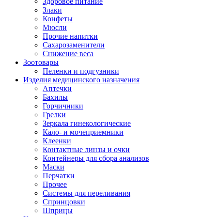
Здоровое питание
Злаки
Конфеты
Мюсли
Прочие напитки
Сахарозаменители
Снижение веса
Зоотовары
Пеленки и подгузники
Изделия медицинского назначения
Аптечки
Бахилы
Горчичники
Грелки
Зеркала гинекологические
Кало- и мочеприемники
Клеенки
Контактные линзы и очки
Контейнеры для сбора анализов
Маски
Перчатки
Прочее
Системы для переливания
Спринцовки
Шприцы