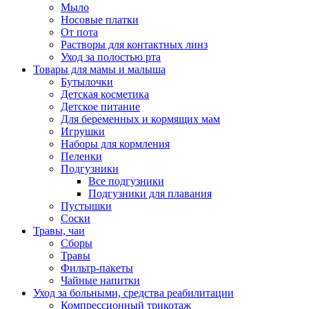
Мыло
Носовые платки
От пота
Растворы для контактных линз
Уход за полостью рта
Товары для мамы и малыша
Бутылочки
Детская косметика
Детское питание
Для беременных и кормящих мам
Игрушки
Наборы для кормления
Пеленки
Подгузники
Все подгузники
Подгузники для плавания
Пустышки
Соски
Травы, чаи
Сборы
Травы
Фильтр-пакеты
Чайные напитки
Уход за больными, средства реабилитации
Компрессионный трикотаж