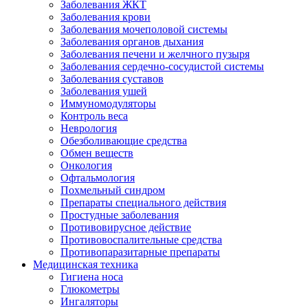
Заболевания ЖКТ
Заболевания крови
Заболевания мочеполовой системы
Заболевания органов дыхания
Заболевания печени и желчного пузыря
Заболевания сердечно-сосудистой системы
Заболевания суставов
Заболевания ушей
Иммуномодуляторы
Контроль веса
Неврология
Обезболивающие средства
Обмен веществ
Онкология
Офтальмология
Похмельный синдром
Препараты специального действия
Простудные заболевания
Противовирусное действие
Противовоспалительные средства
Противопаразитарные препараты
Медицинская техника
Гигиена носа
Глюкометры
Ингаляторы