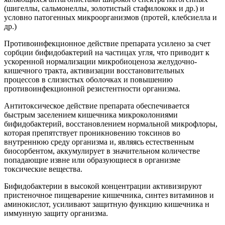
(шигеллы, сальмонеллы, золотистый стафилококк и др.) и
условно патогенных микроорганизмов (протей, клебсиелла и
др.)
Противоинфекционное действие препарата усилено за счет
сорбции бифидобактерий на частицах угля, что приводит к
ускоренной нормализации микробиоценоза желудочно-
кишечного тракта, активизации восстановительных
процессов в слизистых оболочках и повышению
противоинфекционной резистентности организма.
Антитоксическое действие препарата обеспечивается
быстрым заселением кишечника микроколониями
бифидобактерий, восстановлением нормальной микрофлоры,
которая препятствует проникновению токсинов во
внутреннюю среду организма и, являясь естественным
биосорбентом, аккумулирует в значительном количестве
попадающие извне или образующиеся в организме
токсические вещества.
Бифидобактерии в высокой концентрации активизируют
пристеночное пищеварение кишечника, синтез витаминов и
аминокислот, усиливают защитную функцию кишечника н
иммунную защиту организма.