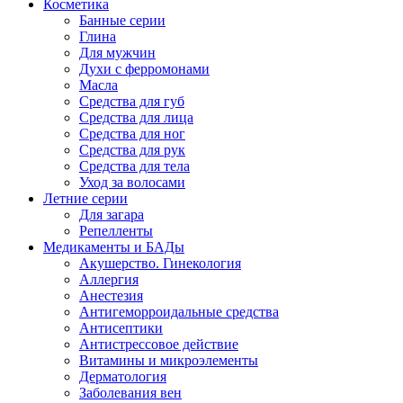
Косметика
Банные серии
Глина
Для мужчин
Духи с ферромонами
Масла
Средства для губ
Средства для лица
Средства для ног
Средства для рук
Средства для тела
Уход за волосами
Летние серии
Для загара
Репелленты
Медикаменты и БАДы
Акушерство. Гинекология
Аллергия
Анестезия
Антигеморроидальные средства
Антисептики
Антистрессовое действие
Витамины и микроэлементы
Дерматология
Заболевания вен