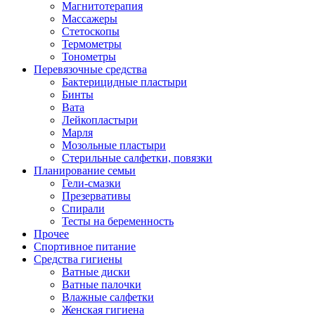
Магнитотерапия
Массажеры
Стетоскопы
Термометры
Тонометры
Перевязочные средства
Бактерицидные пластыри
Бинты
Вата
Лейкопластыри
Марля
Мозольные пластыри
Стерильные салфетки, повязки
Планирование семьи
Гели-смазки
Презервативы
Спирали
Тесты на беременность
Прочее
Спортивное питание
Средства гигиены
Ватные диски
Ватные палочки
Влажные салфетки
Женская гигиена