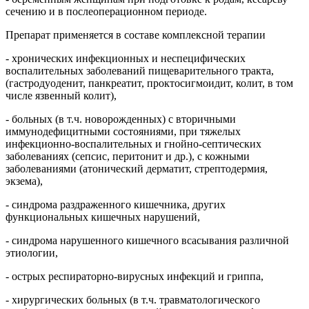
сечению и в послеоперационном периоде.
Препарат применяется в составе комплексной терапии
- хронических инфекционных и неспецифических
воспалительных заболеваний пищеварительного тракта,
(гастродуоденит, панкреатит, проктосигмоидит, колит, в том
числе язвенный колит),
- больных (в т.ч. новорожденных) с вторичными
иммунодефицитными состояниями, при тяжелых
инфекционно-воспалительных и гнойно-септических
заболеваниях (сепсис, перитонит и др.), с кожными
заболеваниями (атонический дерматит, стрептодермия,
экзема),
- синдрома раздраженного кишечника, других
функциональных кишечных нарушений,
- синдрома нарушенного кишечного всасывания различной
этиологии,
- острых респираторно-вирусных инфекций и гриппа,
- хирургических больных (в т.ч. травматологического