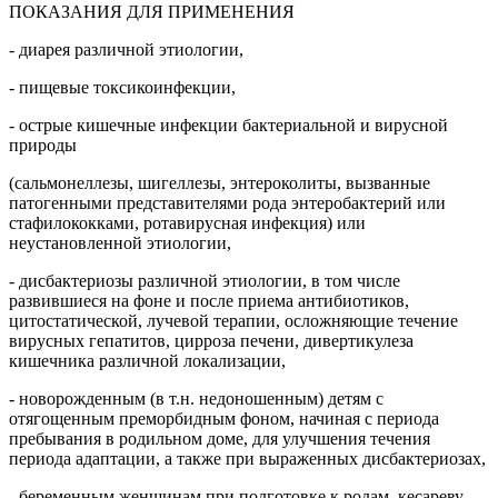
ПОКАЗАНИЯ ДЛЯ ПРИМЕНЕНИЯ
- диарея различной этиологии,
- пищевые токсикоинфекции,
- острые кишечные инфекции бактериальной и вирусной
природы
(сальмонеллезы, шигеллезы, энтероколиты, вызванные
патогенными представителями рода энтеробактерий или
стафилококками, ротавирусная инфекция) или
неустановленной этиологии,
- дисбактериозы различной этиологии, в том числе
развившиеся на фоне и после приема антибиотиков,
цитостатической, лучевой терапии, осложняющие течение
вирусных гепатитов, цирроза печени, дивертикулеза
кишечника различной локализации,
- новорожденным (в т.н. недоношенным) детям с
отягощенным преморбидным фоном, начиная с периода
пребывания в родильном доме, для улучшения течения
периода адаптации, а также при выраженных дисбактериозах,
- беременным женщинам при подготовке к родам, кесареву