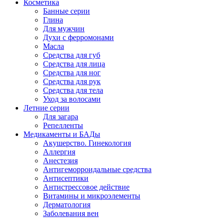
Косметика
Банные серии
Глина
Для мужчин
Духи с ферромонами
Масла
Средства для губ
Средства для лица
Средства для ног
Средства для рук
Средства для тела
Уход за волосами
Летние серии
Для загара
Репелленты
Медикаменты и БАДы
Акушерство. Гинекология
Аллергия
Анестезия
Антигеморроидальные средства
Антисептики
Антистрессовое действие
Витамины и микроэлементы
Дерматология
Заболевания вен