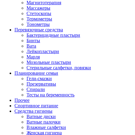
Магнитотерапия
Массажеры
Стетоскопы
Термометры
Тонометры
Перевязочные средства
Бактерицидные пластыри
Бинты
Вата
Лейкопластыри
Марля
Мозольные пластыри
Стерильные салфетки, повязки
Планирование семьи
Гели-смазки
Презервативы
Спирали
Тесты на беременность
Прочее
Спортивное питание
Средства гигиены
Ватные диски
Ватные палочки
Влажные салфетки
Женская гигиена