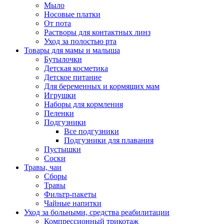
Мыло
Носовые платки
От пота
Растворы для контактных линз
Уход за полостью рта
Товары для мамы и малыша
Бутылочки
Детская косметика
Детское питание
Для беременных и кормящих мам
Игрушки
Наборы для кормления
Пеленки
Подгузники
Все подгузники
Подгузники для плавания
Пустышки
Соски
Травы, чаи
Сборы
Травы
Фильтр-пакеты
Чайные напитки
Уход за больными, средства реабилитации
Компрессионный трикотаж