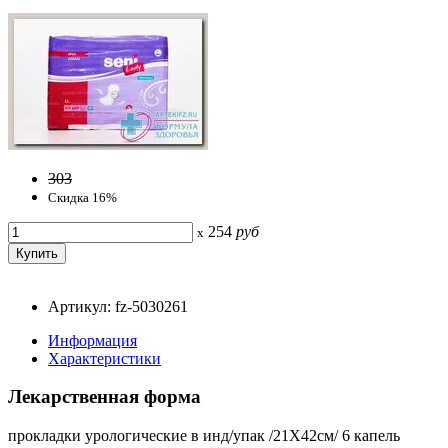
303
Скидка 16%
254
руб
x
Артикул: fz-5030261
Информация
Характеристики
Лекарственная форма
прокладки урологические в инд/упак /21Х42см/ 6 капель