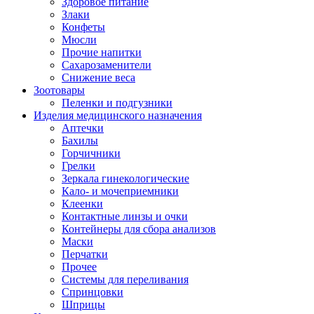
Здоровое питание
Злаки
Конфеты
Мюсли
Прочие напитки
Сахарозаменители
Снижение веса
Зоотовары
Пеленки и подгузники
Изделия медицинского назначения
Аптечки
Бахилы
Горчичники
Грелки
Зеркала гинекологические
Кало- и мочеприемники
Клеенки
Контактные линзы и очки
Контейнеры для сбора анализов
Маски
Перчатки
Прочее
Системы для переливания
Спринцовки
Шприцы