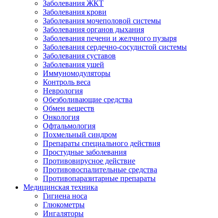
Заболевания ЖКТ
Заболевания крови
Заболевания мочеполовой системы
Заболевания органов дыхания
Заболевания печени и желчного пузыря
Заболевания сердечно-сосудистой системы
Заболевания суставов
Заболевания ушей
Иммуномодуляторы
Контроль веса
Неврология
Обезболивающие средства
Обмен веществ
Онкология
Офтальмология
Похмельный синдром
Препараты специального действия
Простудные заболевания
Противовирусное действие
Противовоспалительные средства
Противопаразитарные препараты
Медицинская техника
Гигиена носа
Глюкометры
Ингаляторы