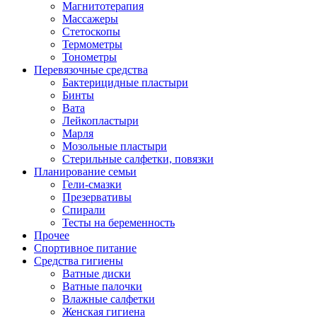
Магнитотерапия
Массажеры
Стетоскопы
Термометры
Тонометры
Перевязочные средства
Бактерицидные пластыри
Бинты
Вата
Лейкопластыри
Марля
Мозольные пластыри
Стерильные салфетки, повязки
Планирование семьи
Гели-смазки
Презервативы
Спирали
Тесты на беременность
Прочее
Спортивное питание
Средства гигиены
Ватные диски
Ватные палочки
Влажные салфетки
Женская гигиена