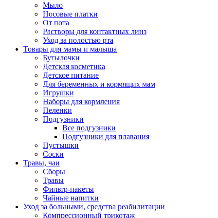
Мыло
Носовые платки
От пота
Растворы для контактных линз
Уход за полостью рта
Товары для мамы и малыша
Бутылочки
Детская косметика
Детское питание
Для беременных и кормящих мам
Игрушки
Наборы для кормления
Пеленки
Подгузники
Все подгузники
Подгузники для плавания
Пустышки
Соски
Травы, чаи
Сборы
Травы
Фильтр-пакеты
Чайные напитки
Уход за больными, средства реабилитации
Компрессионный трикотаж