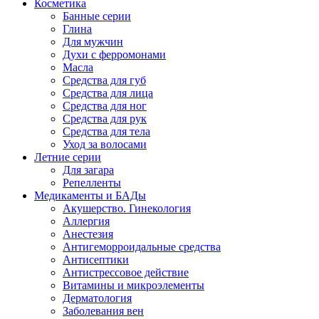
Косметика
Банные серии
Глина
Для мужчин
Духи с ферромонами
Масла
Средства для губ
Средства для лица
Средства для ног
Средства для рук
Средства для тела
Уход за волосами
Летние серии
Для загара
Репелленты
Медикаменты и БАДы
Акушерство. Гинекология
Аллергия
Анестезия
Антигеморроидальные средства
Антисептики
Антистрессовое действие
Витамины и микроэлементы
Дерматология
Заболевания вен