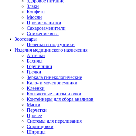
Здоровое питание
Злаки
Конфеты
Мюсли
Прочие напитки
Сахарозаменители
Снижение веса
Зоотовары
Пеленки и подгузники
Изделия медицинского назначения
Аптечки
Бахилы
Горчичники
Грелки
Зеркала гинекологические
Кало- и мочеприемники
Клеенки
Контактные линзы и очки
Контейнеры для сбора анализов
Маски
Перчатки
Прочее
Системы для переливания
Спринцовки
Шприцы