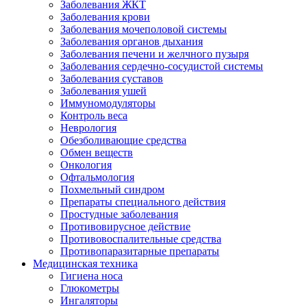
Заболевания ЖКТ
Заболевания крови
Заболевания мочеполовой системы
Заболевания органов дыхания
Заболевания печени и желчного пузыря
Заболевания сердечно-сосудистой системы
Заболевания суставов
Заболевания ушей
Иммуномодуляторы
Контроль веса
Неврология
Обезболивающие средства
Обмен веществ
Онкология
Офтальмология
Похмельный синдром
Препараты специального действия
Простудные заболевания
Противовирусное действие
Противовоспалительные средства
Противопаразитарные препараты
Медицинская техника
Гигиена носа
Глюкометры
Ингаляторы