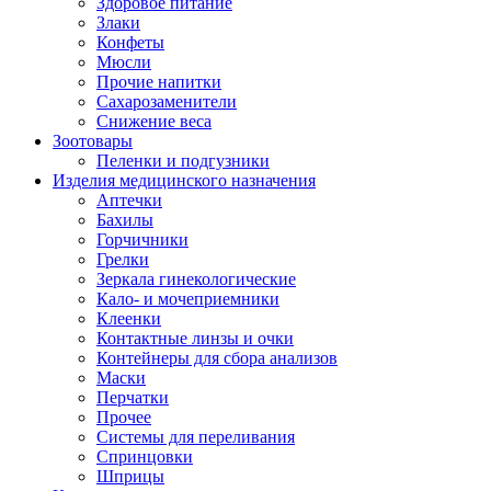
Здоровое питание
Злаки
Конфеты
Мюсли
Прочие напитки
Сахарозаменители
Снижение веса
Зоотовары
Пеленки и подгузники
Изделия медицинского назначения
Аптечки
Бахилы
Горчичники
Грелки
Зеркала гинекологические
Кало- и мочеприемники
Клеенки
Контактные линзы и очки
Контейнеры для сбора анализов
Маски
Перчатки
Прочее
Системы для переливания
Спринцовки
Шприцы