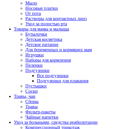
Мыло
Носовые платки
От пота
Растворы для контактных линз
Уход за полостью рта
Товары для мамы и малыша
Бутылочки
Детская косметика
Детское питание
Для беременных и кормящих мам
Игрушки
Наборы для кормления
Пеленки
Подгузники
Все подгузники
Подгузники для плавания
Пустышки
Соски
Травы, чаи
Сборы
Травы
Фильтр-пакеты
Чайные напитки
Уход за больными, средства реабилитации
Компрессионный трикотаж