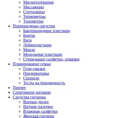
Магнитотерапия
Массажеры
Стетоскопы
Термометры
Тонометры
Перевязочные средства
Бактерицидные пластыри
Бинты
Вата
Лейкопластыри
Марля
Мозольные пластыри
Стерильные салфетки, повязки
Планирование семьи
Гели-смазки
Презервативы
Спирали
Тесты на беременность
Прочее
Спортивное питание
Средства гигиены
Ватные диски
Ватные палочки
Влажные салфетки
Женская гигиена