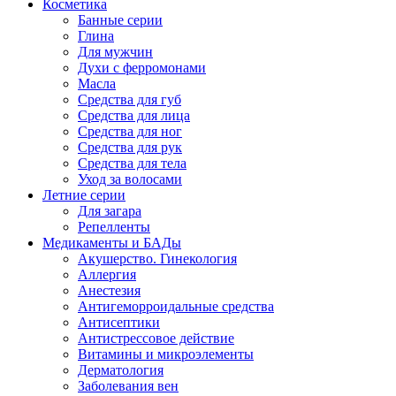
Косметика
Банные серии
Глина
Для мужчин
Духи с ферромонами
Масла
Средства для губ
Средства для лица
Средства для ног
Средства для рук
Средства для тела
Уход за волосами
Летние серии
Для загара
Репелленты
Медикаменты и БАДы
Акушерство. Гинекология
Аллергия
Анестезия
Антигеморроидальные средства
Антисептики
Антистрессовое действие
Витамины и микроэлементы
Дерматология
Заболевания вен