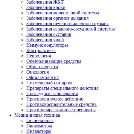
Заболевания ЖКТ
Заболевания крови
Заболевания мочеполовой системы
Заболевания органов дыхания
Заболевания печени и желчного пузыря
Заболевания сердечно-сосудистой системы
Заболевания суставов
Заболевания ушей
Иммуномодуляторы
Контроль веса
Неврология
Обезболивающие средства
Обмен веществ
Онкология
Офтальмология
Похмельный синдром
Препараты специального действия
Простудные заболевания
Противовирусное действие
Противовоспалительные средства
Противопаразитарные препараты
Медицинская техника
Гигиена носа
Глюкометры
Ингаляторы