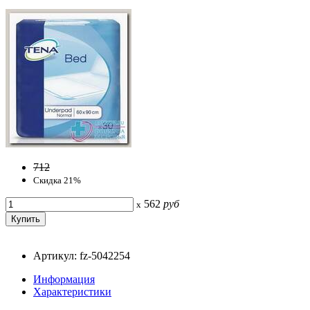
712
Скидка 21%
562
руб
x
Артикул: fz-5042254
Информация
Характеристики