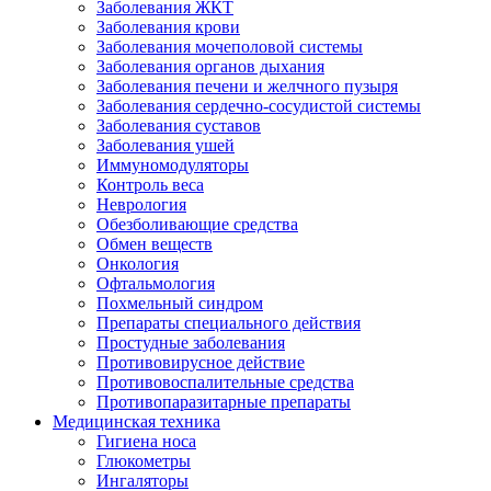
Заболевания ЖКТ
Заболевания крови
Заболевания мочеполовой системы
Заболевания органов дыхания
Заболевания печени и желчного пузыря
Заболевания сердечно-сосудистой системы
Заболевания суставов
Заболевания ушей
Иммуномодуляторы
Контроль веса
Неврология
Обезболивающие средства
Обмен веществ
Онкология
Офтальмология
Похмельный синдром
Препараты специального действия
Простудные заболевания
Противовирусное действие
Противовоспалительные средства
Противопаразитарные препараты
Медицинская техника
Гигиена носа
Глюкометры
Ингаляторы