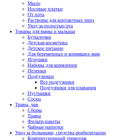
Мыло
Носовые платки
От пота
Растворы для контактных линз
Уход за полостью рта
Товары для мамы и малыша
Бутылочки
Детская косметика
Детское питание
Для беременных и кормящих мам
Игрушки
Наборы для кормления
Пеленки
Подгузники
Все подгузники
Подгузники для плавания
Пустышки
Соски
Травы, чаи
Сборы
Травы
Фильтр-пакеты
Чайные напитки
Уход за больными, средства реабилитации
Компрессионный трикотаж