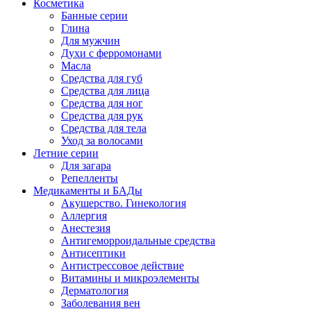
Косметика
Банные серии
Глина
Для мужчин
Духи с ферромонами
Масла
Средства для губ
Средства для лица
Средства для ног
Средства для рук
Средства для тела
Уход за волосами
Летние серии
Для загара
Репелленты
Медикаменты и БАДы
Акушерство. Гинекология
Аллергия
Анестезия
Антигеморроидальные средства
Антисептики
Антистрессовое действие
Витамины и микроэлементы
Дерматология
Заболевания вен