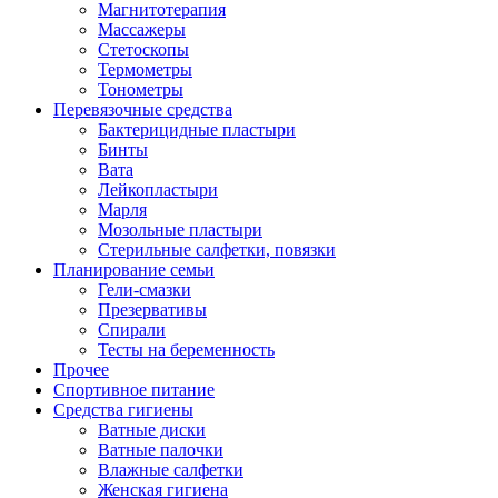
Магнитотерапия
Массажеры
Стетоскопы
Термометры
Тонометры
Перевязочные средства
Бактерицидные пластыри
Бинты
Вата
Лейкопластыри
Марля
Мозольные пластыри
Стерильные салфетки, повязки
Планирование семьи
Гели-смазки
Презервативы
Спирали
Тесты на беременность
Прочее
Спортивное питание
Средства гигиены
Ватные диски
Ватные палочки
Влажные салфетки
Женская гигиена