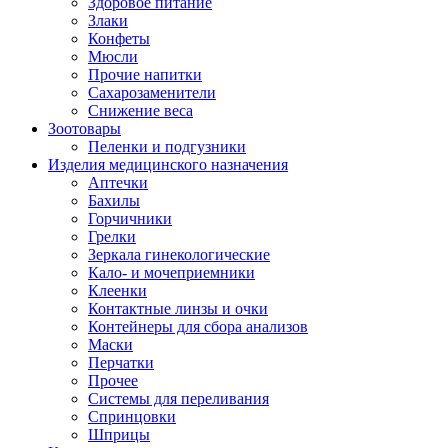
Здоровое питание
Злаки
Конфеты
Мюсли
Прочие напитки
Сахарозаменители
Снижение веса
Зоотовары
Пеленки и подгузники
Изделия медицинского назначения
Аптечки
Бахилы
Горчичники
Грелки
Зеркала гинекологические
Кало- и мочеприемники
Клеенки
Контактные линзы и очки
Контейнеры для сбора анализов
Маски
Перчатки
Прочее
Системы для переливания
Спринцовки
Шприцы