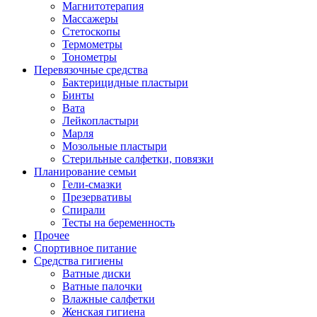
Магнитотерапия
Массажеры
Стетоскопы
Термометры
Тонометры
Перевязочные средства
Бактерицидные пластыри
Бинты
Вата
Лейкопластыри
Марля
Мозольные пластыри
Стерильные салфетки, повязки
Планирование семьи
Гели-смазки
Презервативы
Спирали
Тесты на беременность
Прочее
Спортивное питание
Средства гигиены
Ватные диски
Ватные палочки
Влажные салфетки
Женская гигиена