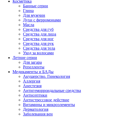
Косметика
Банные серии
Глина
Для мужчин
Духи с ферромонами
Масла
Средства для губ
Средства для лица
Средства для ног
Средства для рук
Средства для тела
Уход за волосами
Летние серии
Для загара
Репелленты
Медикаменты и БАДы
Акушерство. Гинекология
Аллергия
Анестезия
Антигеморроидальные средства
Антисептики
Антистрессовое действие
Витамины и микроэлементы
Дерматология
Заболевания вен