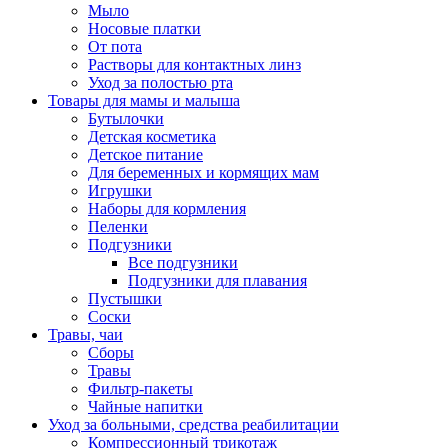
Мыло
Носовые платки
От пота
Растворы для контактных линз
Уход за полостью рта
Товары для мамы и малыша
Бутылочки
Детская косметика
Детское питание
Для беременных и кормящих мам
Игрушки
Наборы для кормления
Пеленки
Подгузники
Все подгузники
Подгузники для плавания
Пустышки
Соски
Травы, чаи
Сборы
Травы
Фильтр-пакеты
Чайные напитки
Уход за больными, средства реабилитации
Компрессионный трикотаж