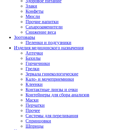
Здоровое питание
Злаки
Конфеты
Мюсли
Прочие напитки
Сахарозаменители
Снижение веса
Зоотовары
Пеленки и подгузники
Изделия медицинского назначения
Аптечки
Бахилы
Горчичники
Грелки
Зеркала гинекологические
Кало- и мочеприемники
Клеенки
Контактные линзы и очки
Контейнеры для сбора анализов
Маски
Перчатки
Прочее
Системы для переливания
Спринцовки
Шприцы