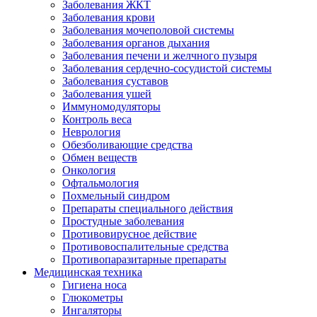
Заболевания ЖКТ
Заболевания крови
Заболевания мочеполовой системы
Заболевания органов дыхания
Заболевания печени и желчного пузыря
Заболевания сердечно-сосудистой системы
Заболевания суставов
Заболевания ушей
Иммуномодуляторы
Контроль веса
Неврология
Обезболивающие средства
Обмен веществ
Онкология
Офтальмология
Похмельный синдром
Препараты специального действия
Простудные заболевания
Противовирусное действие
Противовоспалительные средства
Противопаразитарные препараты
Медицинская техника
Гигиена носа
Глюкометры
Ингаляторы