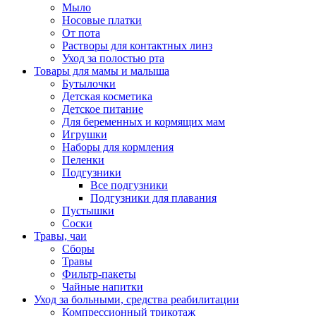
Мыло
Носовые платки
От пота
Растворы для контактных линз
Уход за полостью рта
Товары для мамы и малыша
Бутылочки
Детская косметика
Детское питание
Для беременных и кормящих мам
Игрушки
Наборы для кормления
Пеленки
Подгузники
Все подгузники
Подгузники для плавания
Пустышки
Соски
Травы, чаи
Сборы
Травы
Фильтр-пакеты
Чайные напитки
Уход за больными, средства реабилитации
Компрессионный трикотаж