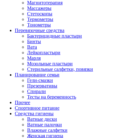
Магнитотерапия
Массажеры
Стетоскопы
Термометры
Тонометры
Перевязочные средства
Бактерицидные пластыри
Бинты
Вата
Лейкопластыри
Марля
Мозольные пластыри
Стерильные салфетки, повязки
Планирование семьи
Гели-смазки
Презервативы
Спирали
Тесты на беременность
Прочее
Спортивное питание
Средства гигиены
Ватные диски
Ватные палочки
Влажные салфетки
Женская гигиена