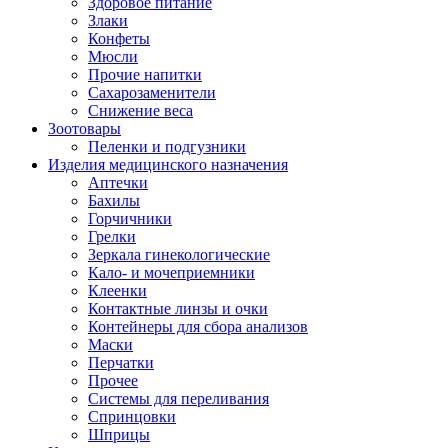
Здоровое питание
Злаки
Конфеты
Мюсли
Прочие напитки
Сахарозаменители
Снижение веса
Зоотовары
Пеленки и подгузники
Изделия медицинского назначения
Аптечки
Бахилы
Горчичники
Грелки
Зеркала гинекологические
Кало- и мочеприемники
Клеенки
Контактные линзы и очки
Контейнеры для сбора анализов
Маски
Перчатки
Прочее
Системы для переливания
Спринцовки
Шприцы