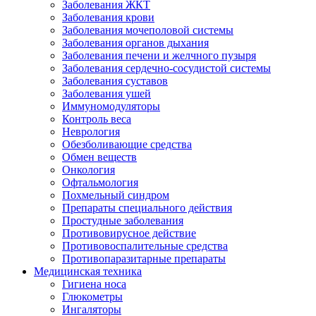
Заболевания ЖКТ
Заболевания крови
Заболевания мочеполовой системы
Заболевания органов дыхания
Заболевания печени и желчного пузыря
Заболевания сердечно-сосудистой системы
Заболевания суставов
Заболевания ушей
Иммуномодуляторы
Контроль веса
Неврология
Обезболивающие средства
Обмен веществ
Онкология
Офтальмология
Похмельный синдром
Препараты специального действия
Простудные заболевания
Противовирусное действие
Противовоспалительные средства
Противопаразитарные препараты
Медицинская техника
Гигиена носа
Глюкометры
Ингаляторы