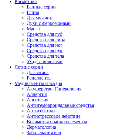
Косметика
Банные серии
Глина
Для мужчин
Духи с ферромонами
Масла
Средства для губ
Средства для лица
Средства для ног
Средства для рук
Средства для тела
Уход за волосами
Летние серии
Для загара
Репелленты
Медикаменты и БАДы
Акушерство. Гинекология
Аллергия
Анестезия
Антигеморроидальные средства
Антисептики
Антистрессовое действие
Витамины и микроэлементы
Дерматология
Заболевания вен