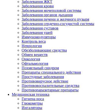
Заболевания ЖКТ
Заболевания крови
Заболевания мочеполовой системы
Заболевания органов дыхания
Заболевания печени и желчного пузыря
Заболевания сердечно-сосудистой системы
Заболевания суставов
Заболевания ушей
Иммуномодуляторы
Контроль веса
Неврология
Обезболивающие средства
Обмен веществ
Онкология
Офтальмология
Похмельный синдром
Препараты специального действия
Простудные заболевания
Противовирусное действие
Противовоспалительные средства
Противопаразитарные препараты
Медицинская техника
Гигиена носа
Глюкометры
Ингаляторы