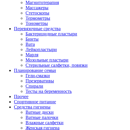
Магнитотерапия
Массажеры
Стетоскопы
Термометры
Тонометры
Перевязочные средства
Бактерицидные пластыри
Бинты
Вата
Лейкопластыри
Марля
Мозольные пластыри
Стерильные салфетки, повязки
Планирование семьи
Гели-смазки
Презервативы
Спирали
Тесты на беременность
Прочее
Спортивное питание
Средства гигиены
Ватные диски
Ватные палочки
Влажные салфетки
Женская гигиена