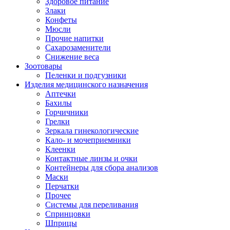
Здоровое питание
Злаки
Конфеты
Мюсли
Прочие напитки
Сахарозаменители
Снижение веса
Зоотовары
Пеленки и подгузники
Изделия медицинского назначения
Аптечки
Бахилы
Горчичники
Грелки
Зеркала гинекологические
Кало- и мочеприемники
Клеенки
Контактные линзы и очки
Контейнеры для сбора анализов
Маски
Перчатки
Прочее
Системы для переливания
Спринцовки
Шприцы