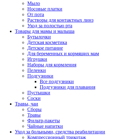
Мыло
Носовые платки
От пота
Растворы для контактных линз
Уход за полостью рта
Товары для мамы и малыша
Бутылочки
Детская косметика
Детское питание
Для беременных и кормящих мам
Игрушки
Наборы для кормления
Пеленки
Подгузники
Все подгузники
Подгузники для плавания
Пустышки
Соски
Травы, чаи
Сборы
Травы
Фильтр-пакеты
Чайные напитки
Уход за больными, средства реабилитации
Компрессионный трикотаж