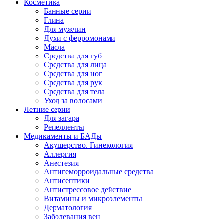
Косметика
Банные серии
Глина
Для мужчин
Духи с ферромонами
Масла
Средства для губ
Средства для лица
Средства для ног
Средства для рук
Средства для тела
Уход за волосами
Летние серии
Для загара
Репелленты
Медикаменты и БАДы
Акушерство. Гинекология
Аллергия
Анестезия
Антигеморроидальные средства
Антисептики
Антистрессовое действие
Витамины и микроэлементы
Дерматология
Заболевания вен