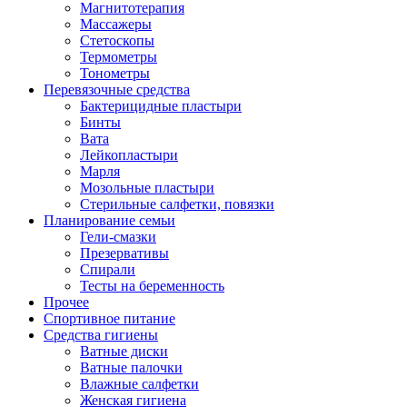
Магнитотерапия
Массажеры
Стетоскопы
Термометры
Тонометры
Перевязочные средства
Бактерицидные пластыри
Бинты
Вата
Лейкопластыри
Марля
Мозольные пластыри
Стерильные салфетки, повязки
Планирование семьи
Гели-смазки
Презервативы
Спирали
Тесты на беременность
Прочее
Спортивное питание
Средства гигиены
Ватные диски
Ватные палочки
Влажные салфетки
Женская гигиена