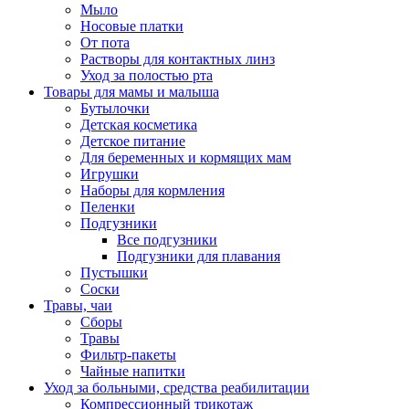
Мыло
Носовые платки
От пота
Растворы для контактных линз
Уход за полостью рта
Товары для мамы и малыша
Бутылочки
Детская косметика
Детское питание
Для беременных и кормящих мам
Игрушки
Наборы для кормления
Пеленки
Подгузники
Все подгузники
Подгузники для плавания
Пустышки
Соски
Травы, чаи
Сборы
Травы
Фильтр-пакеты
Чайные напитки
Уход за больными, средства реабилитации
Компрессионный трикотаж