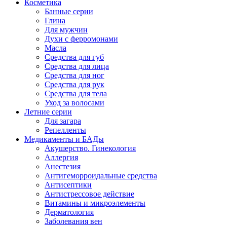
Косметика
Банные серии
Глина
Для мужчин
Духи с ферромонами
Масла
Средства для губ
Средства для лица
Средства для ног
Средства для рук
Средства для тела
Уход за волосами
Летние серии
Для загара
Репелленты
Медикаменты и БАДы
Акушерство. Гинекология
Аллергия
Анестезия
Антигеморроидальные средства
Антисептики
Антистрессовое действие
Витамины и микроэлементы
Дерматология
Заболевания вен