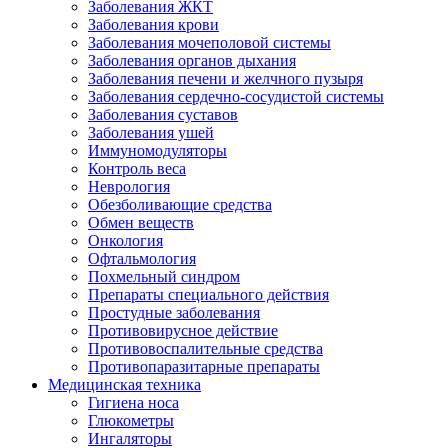
Заболевания ЖКТ
Заболевания крови
Заболевания мочеполовой системы
Заболевания органов дыхания
Заболевания печени и желчного пузыря
Заболевания сердечно-сосудистой системы
Заболевания суставов
Заболевания ушей
Иммуномодуляторы
Контроль веса
Неврология
Обезболивающие средства
Обмен веществ
Онкология
Офтальмология
Похмельный синдром
Препараты специального действия
Простудные заболевания
Противовирусное действие
Противовоспалительные средства
Противопаразитарные препараты
Медицинская техника
Гигиена носа
Глюкометры
Ингаляторы