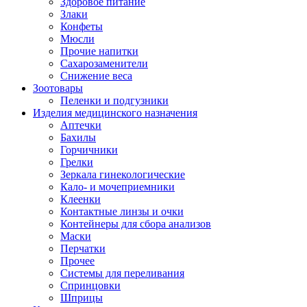
Здоровое питание
Злаки
Конфеты
Мюсли
Прочие напитки
Сахарозаменители
Снижение веса
Зоотовары
Пеленки и подгузники
Изделия медицинского назначения
Аптечки
Бахилы
Горчичники
Грелки
Зеркала гинекологические
Кало- и мочеприемники
Клеенки
Контактные линзы и очки
Контейнеры для сбора анализов
Маски
Перчатки
Прочее
Системы для переливания
Спринцовки
Шприцы