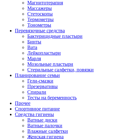
Магнитотерапия
Массажеры
Стетоскопы
Термометры
Тонометры
Перевязочные средства
Бактерицидные пластыри
Бинты
Вата
Лейкопластыри
Марля
Мозольные пластыри
Стерильные салфетки, повязки
Планирование семьи
Гели-смазки
Презервативы
Спирали
Тесты на беременность
Прочее
Спортивное питание
Средства гигиены
Ватные диски
Ватные палочки
Влажные салфетки
Женская гигиена