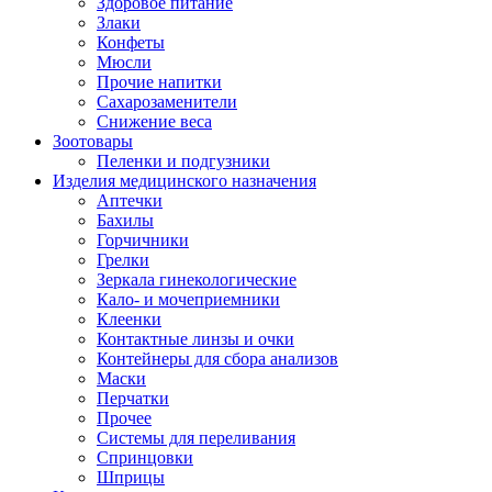
Здоровое питание
Злаки
Конфеты
Мюсли
Прочие напитки
Сахарозаменители
Снижение веса
Зоотовары
Пеленки и подгузники
Изделия медицинского назначения
Аптечки
Бахилы
Горчичники
Грелки
Зеркала гинекологические
Кало- и мочеприемники
Клеенки
Контактные линзы и очки
Контейнеры для сбора анализов
Маски
Перчатки
Прочее
Системы для переливания
Спринцовки
Шприцы