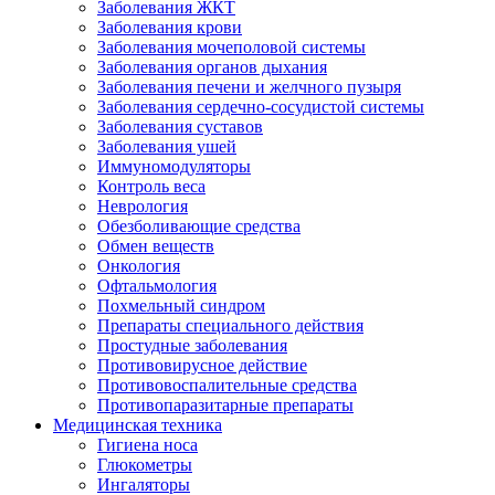
Заболевания ЖКТ
Заболевания крови
Заболевания мочеполовой системы
Заболевания органов дыхания
Заболевания печени и желчного пузыря
Заболевания сердечно-сосудистой системы
Заболевания суставов
Заболевания ушей
Иммуномодуляторы
Контроль веса
Неврология
Обезболивающие средства
Обмен веществ
Онкология
Офтальмология
Похмельный синдром
Препараты специального действия
Простудные заболевания
Противовирусное действие
Противовоспалительные средства
Противопаразитарные препараты
Медицинская техника
Гигиена носа
Глюкометры
Ингаляторы