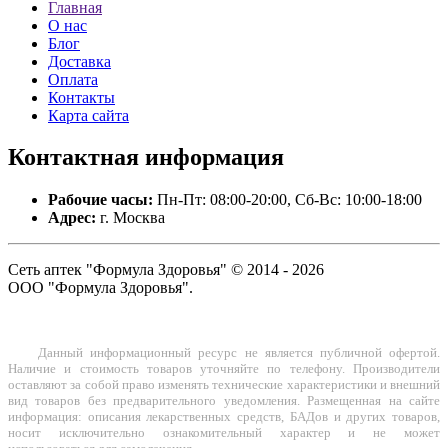
Главная
О нас
Блог
Доставка
Оплата
Контакты
Карта сайта
Контактная
информация
Рабочие часы:
Пн-Пт: 08:00-20:00, Сб-Вс: 10:00-18:00
Адрес:
г. Москва
Сеть аптек "Формула Здоровья" © 2014 - 2026
ООО "Формула Здоровья".
Данный информационный ресурс не является публичной офертой.
Наличие и стоимость товаров уточняйте по телефону. Производители
оставляют за собой право изменять технические характеристики и внешний
вид товаров без предварительного уведомления. Размещенная на сайте
информация: описания лекарственных средств, БАДов и других товаров,
носит исключительно ознакомительный характер и не может