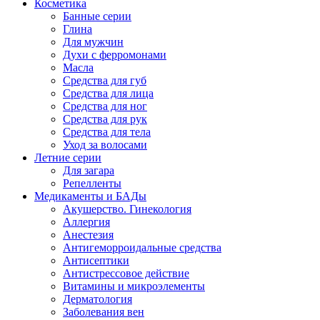
Косметика
Банные серии
Глина
Для мужчин
Духи с ферромонами
Масла
Средства для губ
Средства для лица
Средства для ног
Средства для рук
Средства для тела
Уход за волосами
Летние серии
Для загара
Репелленты
Медикаменты и БАДы
Акушерство. Гинекология
Аллергия
Анестезия
Антигеморроидальные средства
Антисептики
Антистрессовое действие
Витамины и микроэлементы
Дерматология
Заболевания вен