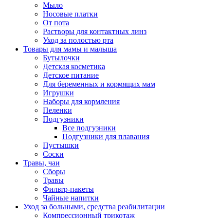
Мыло
Носовые платки
От пота
Растворы для контактных линз
Уход за полостью рта
Товары для мамы и малыша
Бутылочки
Детская косметика
Детское питание
Для беременных и кормящих мам
Игрушки
Наборы для кормления
Пеленки
Подгузники
Все подгузники
Подгузники для плавания
Пустышки
Соски
Травы, чаи
Сборы
Травы
Фильтр-пакеты
Чайные напитки
Уход за больными, средства реабилитации
Компрессионный трикотаж