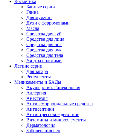
Косметика
Банные серии
Глина
Для мужчин
Духи с ферромонами
Масла
Средства для губ
Средства для лица
Средства для ног
Средства для рук
Средства для тела
Уход за волосами
Летние серии
Для загара
Репелленты
Медикаменты и БАДы
Акушерство. Гинекология
Аллергия
Анестезия
Антигеморроидальные средства
Антисептики
Антистрессовое действие
Витамины и микроэлементы
Дерматология
Заболевания вен