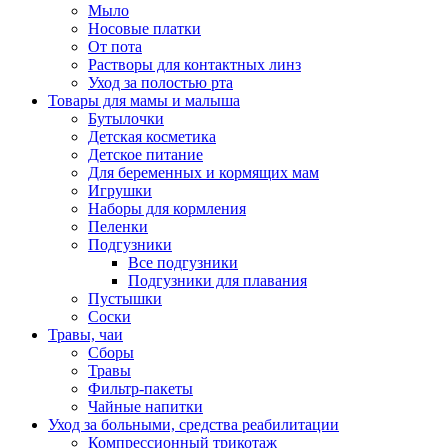
Мыло
Носовые платки
От пота
Растворы для контактных линз
Уход за полостью рта
Товары для мамы и малыша
Бутылочки
Детская косметика
Детское питание
Для беременных и кормящих мам
Игрушки
Наборы для кормления
Пеленки
Подгузники
Все подгузники
Подгузники для плавания
Пустышки
Соски
Травы, чаи
Сборы
Травы
Фильтр-пакеты
Чайные напитки
Уход за больными, средства реабилитации
Компрессионный трикотаж