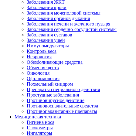
Заболевания ЖКТ
Заболевания крови
Заболевания мочеполовой системы
Заболевания органов дыхания
Заболевания печени и желчного пузыря
Заболевания сердечно-сосудистой системы
Заболевания суставов
Заболевания ушей
Иммуномодуляторы
Контроль веса
Неврология
Обезболивающие средства
Обмен веществ
Онкология
Офтальмология
Похмельный синдром
Препараты специального действия
Простудные заболевания
Противовирусное действие
Противовоспалительные средства
Противопаразитарные препараты
Медицинская техника
Гигиена носа
Глюкометры
Ингаляторы