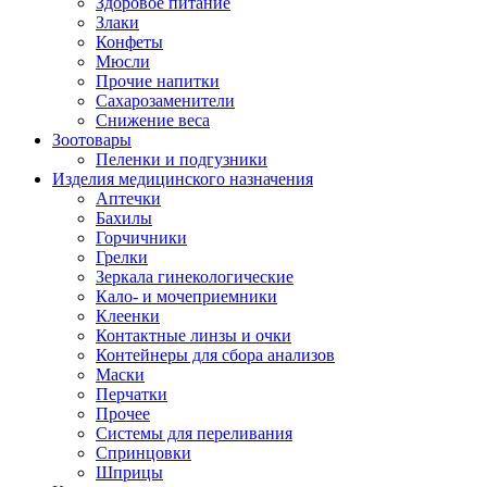
Здоровое питание
Злаки
Конфеты
Мюсли
Прочие напитки
Сахарозаменители
Снижение веса
Зоотовары
Пеленки и подгузники
Изделия медицинского назначения
Аптечки
Бахилы
Горчичники
Грелки
Зеркала гинекологические
Кало- и мочеприемники
Клеенки
Контактные линзы и очки
Контейнеры для сбора анализов
Маски
Перчатки
Прочее
Системы для переливания
Спринцовки
Шприцы