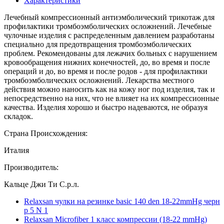
Характеристики
Лечебный компрессионный антиэмболический трикотаж для
профилактики тромбоэмболических осложнений. Лечебные
чулочные изделия с распределенным давлением разработаны
специально для предотвращения тромбоэмболических
проблем. Рекомендованы для лежачих больных с нарушением
кровообращения нижних конечностей, до, во время и после
операций и до, во время и после родов - для профилактики
тромбоэмболических осложнений. Лекарства местного
действия можно наносить как на кожу ног под изделия, так и
непосредственно на них, что не влияет на их компрессионные
качества. Изделия хорошо и быстро надеваются, не образуя
складок.
Страна Происхождения:
Италия
Производитель:
Кальце Джи Ти С.р.л.
Relaxsan чулки на резинке basic 140 den 18-22mmHg черн
р 5 N 1
Relaxsan Microfiber 1 класс компрессии (18-22 mmHg)