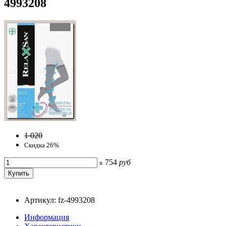
4993208
1 020
Скидка 26%
754
руб
x
Артикул: fz-4993208
Информация