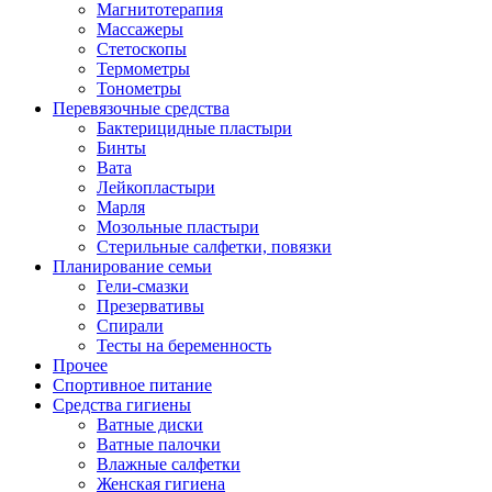
Магнитотерапия
Массажеры
Стетоскопы
Термометры
Тонометры
Перевязочные средства
Бактерицидные пластыри
Бинты
Вата
Лейкопластыри
Марля
Мозольные пластыри
Стерильные салфетки, повязки
Планирование семьи
Гели-смазки
Презервативы
Спирали
Тесты на беременность
Прочее
Спортивное питание
Средства гигиены
Ватные диски
Ватные палочки
Влажные салфетки
Женская гигиена