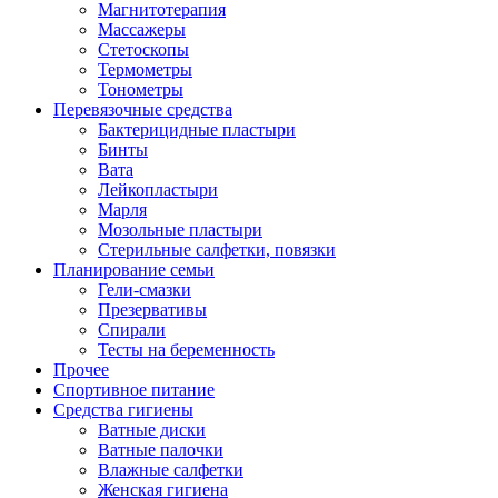
Магнитотерапия
Массажеры
Стетоскопы
Термометры
Тонометры
Перевязочные средства
Бактерицидные пластыри
Бинты
Вата
Лейкопластыри
Марля
Мозольные пластыри
Стерильные салфетки, повязки
Планирование семьи
Гели-смазки
Презервативы
Спирали
Тесты на беременность
Прочее
Спортивное питание
Средства гигиены
Ватные диски
Ватные палочки
Влажные салфетки
Женская гигиена