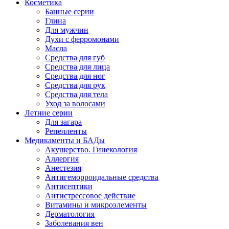
Косметика
Банные серии
Глина
Для мужчин
Духи с ферромонами
Масла
Средства для губ
Средства для лица
Средства для ног
Средства для рук
Средства для тела
Уход за волосами
Летние серии
Для загара
Репелленты
Медикаменты и БАДы
Акушерство. Гинекология
Аллергия
Анестезия
Антигеморроидальные средства
Антисептики
Антистрессовое действие
Витамины и микроэлементы
Дерматология
Заболевания вен