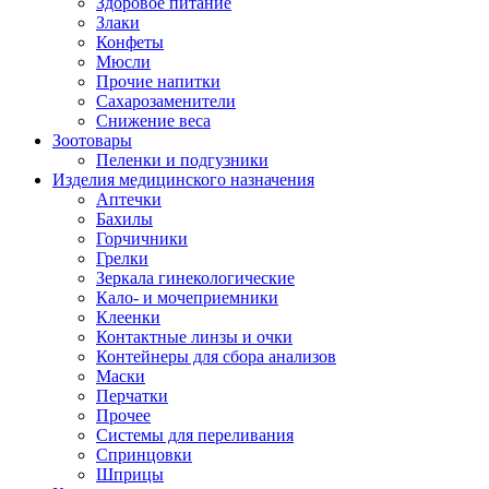
Здоровое питание
Злаки
Конфеты
Мюсли
Прочие напитки
Сахарозаменители
Снижение веса
Зоотовары
Пеленки и подгузники
Изделия медицинского назначения
Аптечки
Бахилы
Горчичники
Грелки
Зеркала гинекологические
Кало- и мочеприемники
Клеенки
Контактные линзы и очки
Контейнеры для сбора анализов
Маски
Перчатки
Прочее
Системы для переливания
Спринцовки
Шприцы