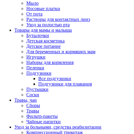
Мыло
Носовые платки
От пота
Растворы для контактных линз
Уход за полостью рта
Товары для мамы и малыша
Бутылочки
Детская косметика
Детское питание
Для беременных и кормящих мам
Игрушки
Наборы для кормления
Пеленки
Подгузники
Все подгузники
Подгузники для плавания
Пустышки
Соски
Травы, чаи
Сборы
Травы
Фильтр-пакеты
Чайные напитки
Уход за больными, средства реабилитации
Компрессионный трикотаж