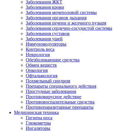
Заболевания ЖКТ
Заболевания крови
Заболевания мочеполовой системы
Заболевания органов дыхания
Заболевания печени и желчного пузыря
Заболевания сердечно-сосудистой системы
Заболевания суставов
Заболевания ушей
Иммуномодуляторы
Контроль веса
Неврология
Обезболивающие средства
Обмен веществ
Онкология
Офтальмология
Похмельный синдром
Препараты специального действия
Простудные заболевания
Противовирусное действие
Противовоспалительные средства
Противопаразитарные препараты
Медицинская техника
Гигиена носа
Глюкометры
Ингаляторы