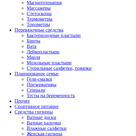
Магнитотерапия
Массажеры
Стетоскопы
Термометры
Тонометры
Перевязочные средства
Бактерицидные пластыри
Бинты
Вата
Лейкопластыри
Марля
Мозольные пластыри
Стерильные салфетки, повязки
Планирование семьи
Гели-смазки
Презервативы
Спирали
Тесты на беременность
Прочее
Спортивное питание
Средства гигиены
Ватные диски
Ватные палочки
Влажные салфетки
Женская гигиена