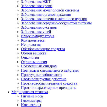
Заболевания ЖКТ
Заболевания крови
Заболевания мочеполовой системы
Заболевания органов дыхания
Заболевания печени и желчного пузыря
Заболевания сердечно-сосудистой системы
Заболевания суставов
Заболевания ушей
Иммуномодуляторы
Контроль веса
Неврология
Обезболивающие средства
Обмен веществ
Онкология
Офтальмология
Похмельный синдром
Препараты специального действия
Простудные заболевания
Противовирусное действие
Противовоспалительные средства
Противопаразитарные препараты
Медицинская техника
Гигиена носа
Глюкометры
Ингаляторы