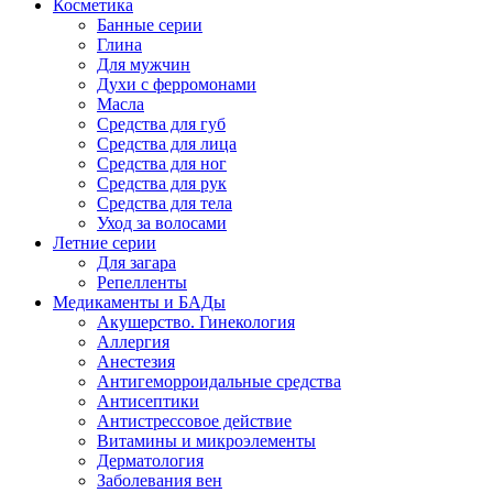
Косметика
Банные серии
Глина
Для мужчин
Духи с ферромонами
Масла
Средства для губ
Средства для лица
Средства для ног
Средства для рук
Средства для тела
Уход за волосами
Летние серии
Для загара
Репелленты
Медикаменты и БАДы
Акушерство. Гинекология
Аллергия
Анестезия
Антигеморроидальные средства
Антисептики
Антистрессовое действие
Витамины и микроэлементы
Дерматология
Заболевания вен