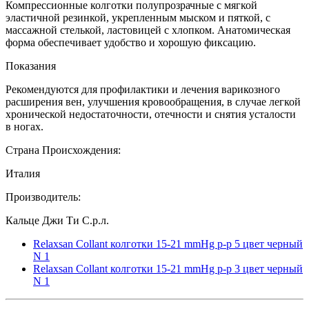
Компрессионные колготки полупрозрачные с мягкой
эластичной резинкой, укрепленным мыском и пяткой, с
массажной стелькой, ластовицей с хлопком. Анатомическая
форма обеспечивает удобство и хорошую фиксацию.
Показания
Рекомендуются для профилактики и лечения варикозного
расширения вен, улучшения кровообращения, в случае легкой
хронической недостаточности, отечности и снятия усталости
в ногах.
Страна Происхождения:
Италия
Производитель:
Кальце Джи Ти С.р.л.
Relaxsan Collant колготки 15-21 mmHg р-р 5 цвет черный
N 1
Relaxsan Collant колготки 15-21 mmHg р-р 3 цвет черный
N 1