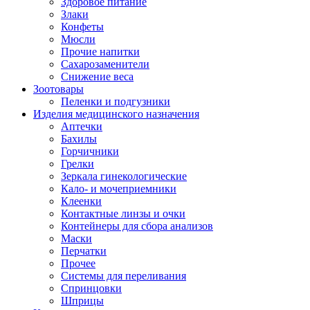
Здоровое питание
Злаки
Конфеты
Мюсли
Прочие напитки
Сахарозаменители
Снижение веса
Зоотовары
Пеленки и подгузники
Изделия медицинского назначения
Аптечки
Бахилы
Горчичники
Грелки
Зеркала гинекологические
Кало- и мочеприемники
Клеенки
Контактные линзы и очки
Контейнеры для сбора анализов
Маски
Перчатки
Прочее
Системы для переливания
Спринцовки
Шприцы