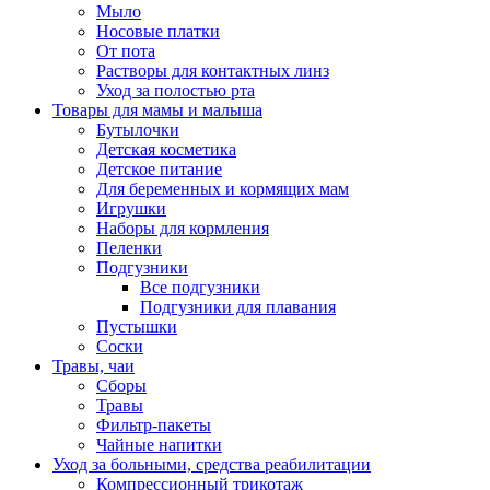
Мыло
Носовые платки
От пота
Растворы для контактных линз
Уход за полостью рта
Товары для мамы и малыша
Бутылочки
Детская косметика
Детское питание
Для беременных и кормящих мам
Игрушки
Наборы для кормления
Пеленки
Подгузники
Все подгузники
Подгузники для плавания
Пустышки
Соски
Травы, чаи
Сборы
Травы
Фильтр-пакеты
Чайные напитки
Уход за больными, средства реабилитации
Компрессионный трикотаж