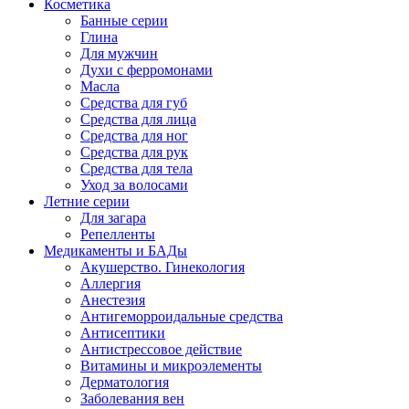
Косметика
Банные серии
Глина
Для мужчин
Духи с ферромонами
Масла
Средства для губ
Средства для лица
Средства для ног
Средства для рук
Средства для тела
Уход за волосами
Летние серии
Для загара
Репелленты
Медикаменты и БАДы
Акушерство. Гинекология
Аллергия
Анестезия
Антигеморроидальные средства
Антисептики
Антистрессовое действие
Витамины и микроэлементы
Дерматология
Заболевания вен