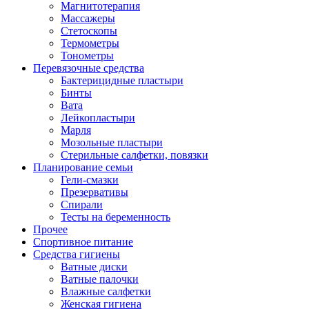
Магнитотерапия
Массажеры
Стетоскопы
Термометры
Тонометры
Перевязочные средства
Бактерицидные пластыри
Бинты
Вата
Лейкопластыри
Марля
Мозольные пластыри
Стерильные салфетки, повязки
Планирование семьи
Гели-смазки
Презервативы
Спирали
Тесты на беременность
Прочее
Спортивное питание
Средства гигиены
Ватные диски
Ватные палочки
Влажные салфетки
Женская гигиена