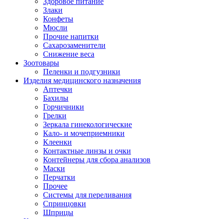
Здоровое питание
Злаки
Конфеты
Мюсли
Прочие напитки
Сахарозаменители
Снижение веса
Зоотовары
Пеленки и подгузники
Изделия медицинского назначения
Аптечки
Бахилы
Горчичники
Грелки
Зеркала гинекологические
Кало- и мочеприемники
Клеенки
Контактные линзы и очки
Контейнеры для сбора анализов
Маски
Перчатки
Прочее
Системы для переливания
Спринцовки
Шприцы