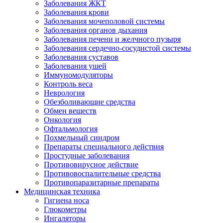
Заболевания ЖКТ
Заболевания крови
Заболевания мочеполовой системы
Заболевания органов дыхания
Заболевания печени и желчного пузыря
Заболевания сердечно-сосудистой системы
Заболевания суставов
Заболевания ушей
Иммуномодуляторы
Контроль веса
Неврология
Обезболивающие средства
Обмен веществ
Онкология
Офтальмология
Похмельный синдром
Препараты специального действия
Простудные заболевания
Противовирусное действие
Противовоспалительные средства
Противопаразитарные препараты
Медицинская техника
Гигиена носа
Глюкометры
Ингаляторы