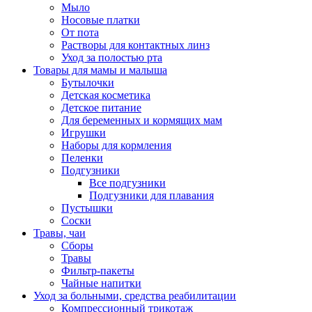
Мыло
Носовые платки
От пота
Растворы для контактных линз
Уход за полостью рта
Товары для мамы и малыша
Бутылочки
Детская косметика
Детское питание
Для беременных и кормящих мам
Игрушки
Наборы для кормления
Пеленки
Подгузники
Все подгузники
Подгузники для плавания
Пустышки
Соски
Травы, чаи
Сборы
Травы
Фильтр-пакеты
Чайные напитки
Уход за больными, средства реабилитации
Компрессионный трикотаж