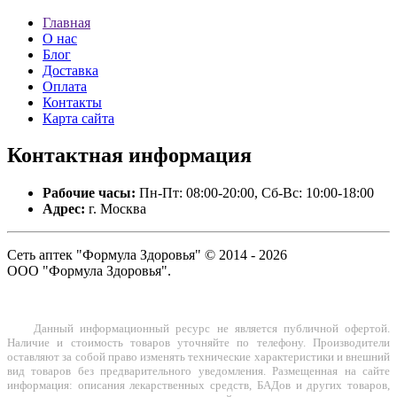
Главная
О нас
Блог
Доставка
Оплата
Контакты
Карта сайта
Контактная
информация
Рабочие часы:
Пн-Пт: 08:00-20:00, Сб-Вс: 10:00-18:00
Адрес:
г. Москва
Сеть аптек "Формула Здоровья" © 2014 - 2026
ООО "Формула Здоровья".
Данный информационный ресурс не является публичной офертой.
Наличие и стоимость товаров уточняйте по телефону. Производители
оставляют за собой право изменять технические характеристики и внешний
вид товаров без предварительного уведомления. Размещенная на сайте
информация: описания лекарственных средств, БАДов и других товаров,