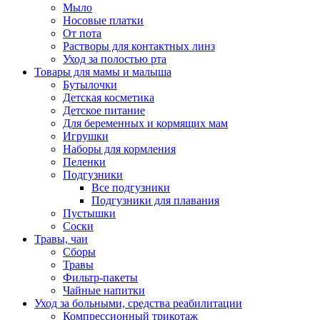
Мыло
Носовые платки
От пота
Растворы для контактных линз
Уход за полостью рта
Товары для мамы и малыша
Бутылочки
Детская косметика
Детское питание
Для беременных и кормящих мам
Игрушки
Наборы для кормления
Пеленки
Подгузники
Все подгузники
Подгузники для плавания
Пустышки
Соски
Травы, чаи
Сборы
Травы
Фильтр-пакеты
Чайные напитки
Уход за больными, средства реабилитации
Компрессионный трикотаж