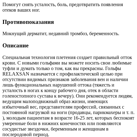
Помогут снять усталость, боль, предотвратить появления
отеков ваших ног.
Противопоказания
Мокнущий дерматит, недавний тромбоз, беременность.
Описание
Специальная технология плетения создает правильный отток
крови. С новыми гольфами вы можете носить свои любимые
туфли и думать только о том, как вы прекрасны. Гольфы
RELAXSAN назначается с профилактической целью при
отсутствии видимых признаков заболевания вен и наличии
лишь функциональных нарушений оттока (тяжесть и
усталость в ногах к концу рабочего дня, отек в области
голеностопного сустава к вечеру). Они рекомендуется людям,
ведущим малоподвижный образ жизни, имеющих
избыточный вес, представителям профессий, связанных с
постоянной нагрузкой на ноги (продавцы, парикмахеры и т. п.
), молодым пациентам в возрасте 16-25 лет, которых беспокоят
умеренные боли в нижних конечностях или появляются
сосудистые звездочки, беременным и женщинам в
послеродовой период.