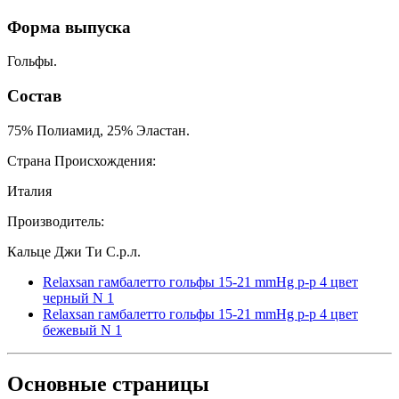
Форма выпуска
Гольфы.
Состав
75% Полиамид, 25% Эластан.
Страна Происхождения:
Италия
Производитель:
Кальце Джи Ти С.р.л.
Relaxsan гамбалетто гольфы 15-21 mmHg р-р 4 цвет
черный N 1
Relaxsan гамбалетто гольфы 15-21 mmHg р-р 4 цвет
бежевый N 1
Основные
страницы