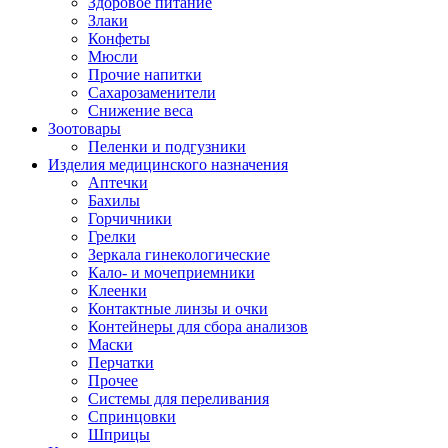
Здоровое питание
Злаки
Конфеты
Мюсли
Прочие напитки
Сахарозаменители
Снижение веса
Зоотовары
Пеленки и подгузники
Изделия медицинского назначения
Аптечки
Бахилы
Горчичники
Грелки
Зеркала гинекологические
Кало- и мочеприемники
Клеенки
Контактные линзы и очки
Контейнеры для сбора анализов
Маски
Перчатки
Прочее
Системы для переливания
Спринцовки
Шприцы