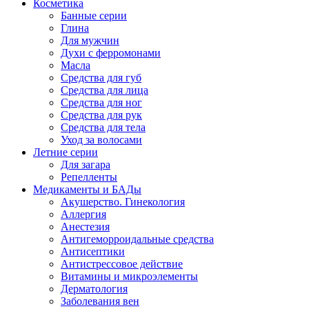
Косметика
Банные серии
Глина
Для мужчин
Духи с ферромонами
Масла
Средства для губ
Средства для лица
Средства для ног
Средства для рук
Средства для тела
Уход за волосами
Летние серии
Для загара
Репелленты
Медикаменты и БАДы
Акушерство. Гинекология
Аллергия
Анестезия
Антигеморроидальные средства
Антисептики
Антистрессовое действие
Витамины и микроэлементы
Дерматология
Заболевания вен