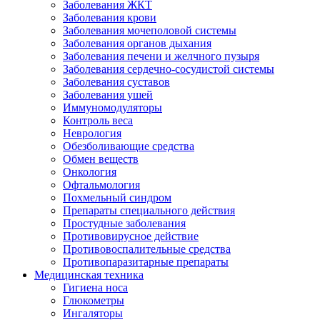
Заболевания ЖКТ
Заболевания крови
Заболевания мочеполовой системы
Заболевания органов дыхания
Заболевания печени и желчного пузыря
Заболевания сердечно-сосудистой системы
Заболевания суставов
Заболевания ушей
Иммуномодуляторы
Контроль веса
Неврология
Обезболивающие средства
Обмен веществ
Онкология
Офтальмология
Похмельный синдром
Препараты специального действия
Простудные заболевания
Противовирусное действие
Противовоспалительные средства
Противопаразитарные препараты
Медицинская техника
Гигиена носа
Глюкометры
Ингаляторы