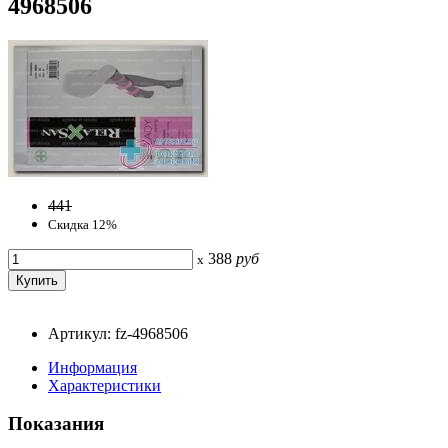
4968506
441
Скидка 12%
388
руб
x
Артикул: fz-4968506
Информация
Характеристики
Показания