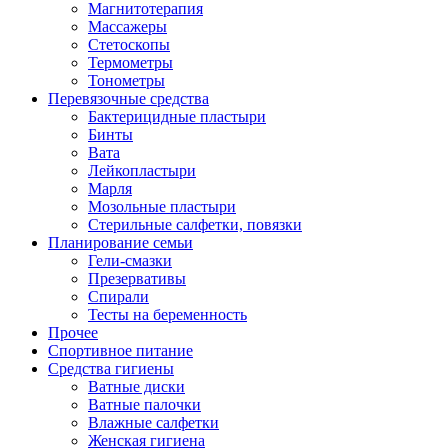
Магнитотерапия
Массажеры
Стетоскопы
Термометры
Тонометры
Перевязочные средства
Бактерицидные пластыри
Бинты
Вата
Лейкопластыри
Марля
Мозольные пластыри
Стерильные салфетки, повязки
Планирование семьи
Гели-смазки
Презервативы
Спирали
Тесты на беременность
Прочее
Спортивное питание
Средства гигиены
Ватные диски
Ватные палочки
Влажные салфетки
Женская гигиена