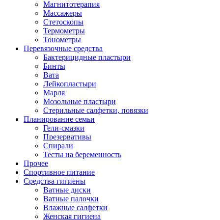
Магнитотерапия
Массажеры
Стетоскопы
Термометры
Тонометры
Перевязочные средства
Бактерицидные пластыри
Бинты
Вата
Лейкопластыри
Марля
Мозольные пластыри
Стерильные салфетки, повязки
Планирование семьи
Гели-смазки
Презервативы
Спирали
Тесты на беременность
Прочее
Спортивное питание
Средства гигиены
Ватные диски
Ватные палочки
Влажные салфетки
Женская гигиена