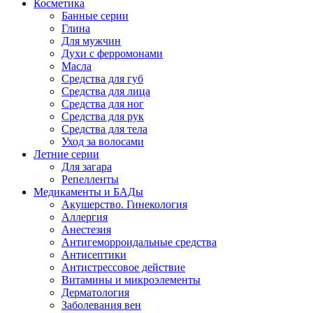
Косметика
Банные серии
Глина
Для мужчин
Духи с ферромонами
Масла
Средства для губ
Средства для лица
Средства для ног
Средства для рук
Средства для тела
Уход за волосами
Летние серии
Для загара
Репелленты
Медикаменты и БАДы
Акушерство. Гинекология
Аллергия
Анестезия
Антигеморроидальные средства
Антисептики
Антистрессовое действие
Витамины и микроэлементы
Дерматология
Заболевания вен