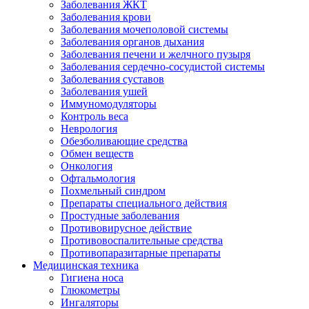
Заболевания ЖКТ
Заболевания крови
Заболевания мочеполовой системы
Заболевания органов дыхания
Заболевания печени и желчного пузыря
Заболевания сердечно-сосудистой системы
Заболевания суставов
Заболевания ушей
Иммуномодуляторы
Контроль веса
Неврология
Обезболивающие средства
Обмен веществ
Онкология
Офтальмология
Похмельный синдром
Препараты специального действия
Простудные заболевания
Противовирусное действие
Противовоспалительные средства
Противопаразитарные препараты
Медицинская техника
Гигиена носа
Глюкометры
Ингаляторы