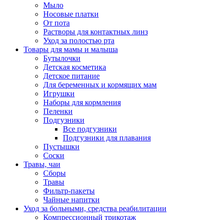
Мыло
Носовые платки
От пота
Растворы для контактных линз
Уход за полостью рта
Товары для мамы и малыша
Бутылочки
Детская косметика
Детское питание
Для беременных и кормящих мам
Игрушки
Наборы для кормления
Пеленки
Подгузники
Все подгузники
Подгузники для плавания
Пустышки
Соски
Травы, чаи
Сборы
Травы
Фильтр-пакеты
Чайные напитки
Уход за больными, средства реабилитации
Компрессионный трикотаж