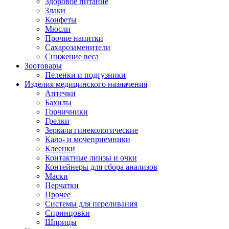
Здоровое питание
Злаки
Конфеты
Мюсли
Прочие напитки
Сахарозаменители
Снижение веса
Зоотовары
Пеленки и подгузники
Изделия медицинского назначения
Аптечки
Бахилы
Горчичники
Грелки
Зеркала гинекологические
Кало- и мочеприемники
Клеенки
Контактные линзы и очки
Контейнеры для сбора анализов
Маски
Перчатки
Прочее
Системы для переливания
Спринцовки
Шприцы