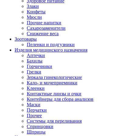
Здоровое питание
Злаки
Конфеты
Мюсли
Прочие напитки
Сахарозаменители
Снижение веса
Зоотовары
Пеленки и подгузники
Изделия медицинского назначения
Аптечки
Бахилы
Горчичники
Грелки
Зеркала гинекологические
Кало- и мочеприемники
Клеенки
Контактные линзы и очки
Контейнеры для сбора анализов
Маски
Перчатки
Прочее
Системы для переливания
Спринцовки
Шприцы