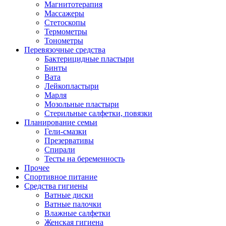
Магнитотерапия
Массажеры
Стетоскопы
Термометры
Тонометры
Перевязочные средства
Бактерицидные пластыри
Бинты
Вата
Лейкопластыри
Марля
Мозольные пластыри
Стерильные салфетки, повязки
Планирование семьи
Гели-смазки
Презервативы
Спирали
Тесты на беременность
Прочее
Спортивное питание
Средства гигиены
Ватные диски
Ватные палочки
Влажные салфетки
Женская гигиена