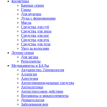
Косметика
Банные серии
Глина
Для мужчин
Духи с ферромонами
Масла
Средства для губ
Средства для лица
Средства для ног
Средства для рук
Средства для тела
Уход за волосами
Летние серии
Для загара
Репелленты
Медикаменты и БАДы
Акушерство. Гинекология
Аллергия
Анестезия
Антигеморроидальные средства
Антисептики
Антистрессовое действие
Витамины и микроэлементы
Дерматология
Заболевания вен