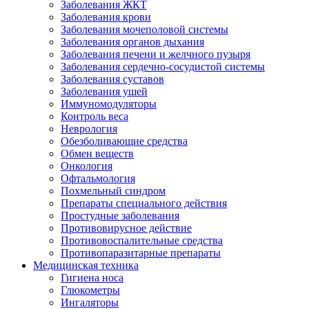
Заболевания ЖКТ
Заболевания крови
Заболевания мочеполовой системы
Заболевания органов дыхания
Заболевания печени и желчного пузыря
Заболевания сердечно-сосудистой системы
Заболевания суставов
Заболевания ушей
Иммуномодуляторы
Контроль веса
Неврология
Обезболивающие средства
Обмен веществ
Онкология
Офтальмология
Похмельный синдром
Препараты специального действия
Простудные заболевания
Противовирусное действие
Противовоспалительные средства
Противопаразитарные препараты
Медицинская техника
Гигиена носа
Глюкометры
Ингаляторы