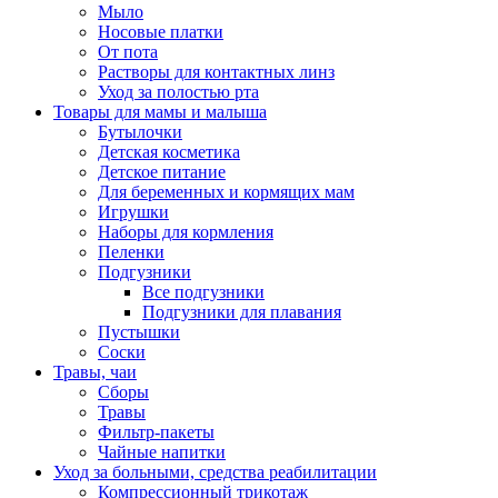
Мыло
Носовые платки
От пота
Растворы для контактных линз
Уход за полостью рта
Товары для мамы и малыша
Бутылочки
Детская косметика
Детское питание
Для беременных и кормящих мам
Игрушки
Наборы для кормления
Пеленки
Подгузники
Все подгузники
Подгузники для плавания
Пустышки
Соски
Травы, чаи
Сборы
Травы
Фильтр-пакеты
Чайные напитки
Уход за больными, средства реабилитации
Компрессионный трикотаж