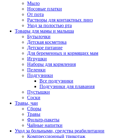
Мыло
Носовые платки
От пота
Растворы для контактных линз
Уход за полостью рта
Товары для мамы и малыша
Бутылочки
Детская косметика
Детское питание
Для беременных и кормящих мам
Игрушки
Наборы для кормления
Пеленки
Подгузники
Все подгузники
Подгузники для плавания
Пустышки
Соски
Травы, чаи
Сборы
Травы
Фильтр-пакеты
Чайные напитки
Уход за больными, средства реабилитации
Компрессионный трикотаж