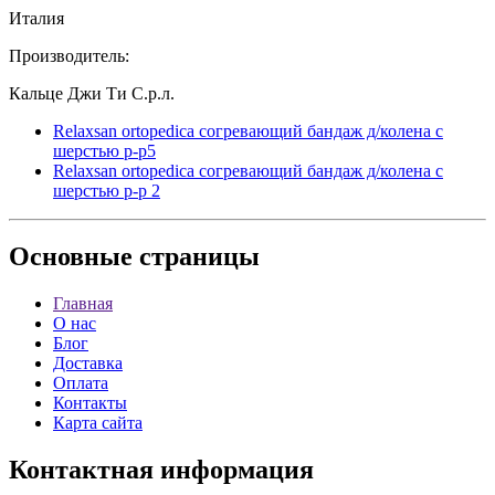
Италия
Производитель:
Кальце Джи Ти С.р.л.
Relaxsan ortopedica согревающий бандаж д/колена с
шерстью р-р5
Relaxsan ortopedica согревающий бандаж д/колена с
шерстью р-р 2
Основные
страницы
Главная
О нас
Блог
Доставка
Оплата
Контакты
Карта сайта
Контактная
информация