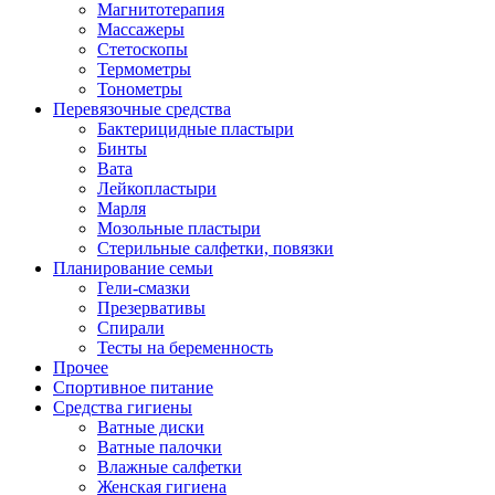
Магнитотерапия
Массажеры
Стетоскопы
Термометры
Тонометры
Перевязочные средства
Бактерицидные пластыри
Бинты
Вата
Лейкопластыри
Марля
Мозольные пластыри
Стерильные салфетки, повязки
Планирование семьи
Гели-смазки
Презервативы
Спирали
Тесты на беременность
Прочее
Спортивное питание
Средства гигиены
Ватные диски
Ватные палочки
Влажные салфетки
Женская гигиена