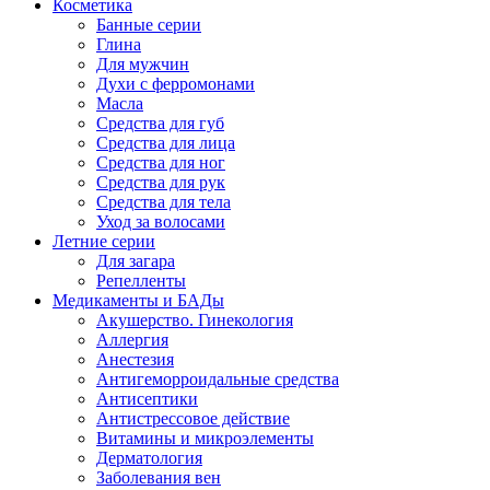
Косметика
Банные серии
Глина
Для мужчин
Духи с ферромонами
Масла
Средства для губ
Средства для лица
Средства для ног
Средства для рук
Средства для тела
Уход за волосами
Летние серии
Для загара
Репелленты
Медикаменты и БАДы
Акушерство. Гинекология
Аллергия
Анестезия
Антигеморроидальные средства
Антисептики
Антистрессовое действие
Витамины и микроэлементы
Дерматология
Заболевания вен