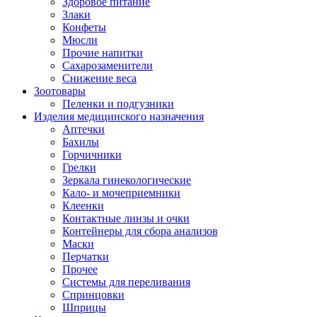
Здоровое питание
Злаки
Конфеты
Мюсли
Прочие напитки
Сахарозаменители
Снижение веса
Зоотовары
Пеленки и подгузники
Изделия медицинского назначения
Аптечки
Бахилы
Горчичники
Грелки
Зеркала гинекологические
Кало- и мочеприемники
Клеенки
Контактные линзы и очки
Контейнеры для сбора анализов
Маски
Перчатки
Прочее
Системы для переливания
Спринцовки
Шприцы