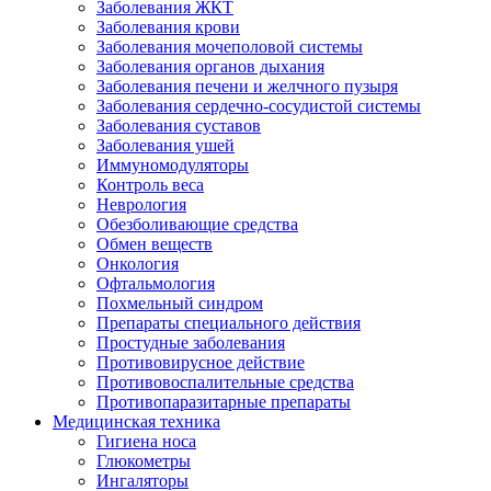
Заболевания ЖКТ
Заболевания крови
Заболевания мочеполовой системы
Заболевания органов дыхания
Заболевания печени и желчного пузыря
Заболевания сердечно-сосудистой системы
Заболевания суставов
Заболевания ушей
Иммуномодуляторы
Контроль веса
Неврология
Обезболивающие средства
Обмен веществ
Онкология
Офтальмология
Похмельный синдром
Препараты специального действия
Простудные заболевания
Противовирусное действие
Противовоспалительные средства
Противопаразитарные препараты
Медицинская техника
Гигиена носа
Глюкометры
Ингаляторы