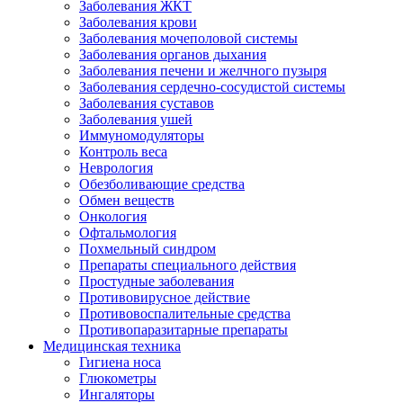
Заболевания ЖКТ
Заболевания крови
Заболевания мочеполовой системы
Заболевания органов дыхания
Заболевания печени и желчного пузыря
Заболевания сердечно-сосудистой системы
Заболевания суставов
Заболевания ушей
Иммуномодуляторы
Контроль веса
Неврология
Обезболивающие средства
Обмен веществ
Онкология
Офтальмология
Похмельный синдром
Препараты специального действия
Простудные заболевания
Противовирусное действие
Противовоспалительные средства
Противопаразитарные препараты
Медицинская техника
Гигиена носа
Глюкометры
Ингаляторы