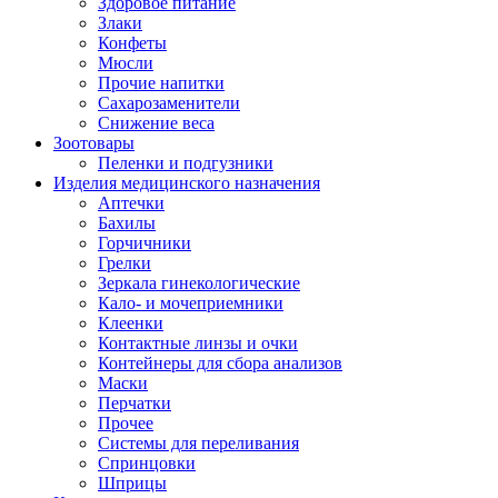
Здоровое питание
Злаки
Конфеты
Мюсли
Прочие напитки
Сахарозаменители
Снижение веса
Зоотовары
Пеленки и подгузники
Изделия медицинского назначения
Аптечки
Бахилы
Горчичники
Грелки
Зеркала гинекологические
Кало- и мочеприемники
Клеенки
Контактные линзы и очки
Контейнеры для сбора анализов
Маски
Перчатки
Прочее
Системы для переливания
Спринцовки
Шприцы