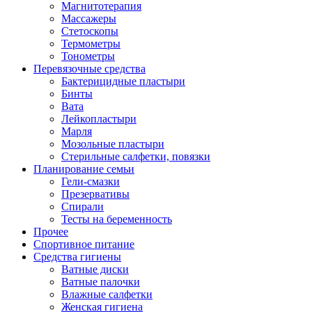
Магнитотерапия
Массажеры
Стетоскопы
Термометры
Тонометры
Перевязочные средства
Бактерицидные пластыри
Бинты
Вата
Лейкопластыри
Марля
Мозольные пластыри
Стерильные салфетки, повязки
Планирование семьи
Гели-смазки
Презервативы
Спирали
Тесты на беременность
Прочее
Спортивное питание
Средства гигиены
Ватные диски
Ватные палочки
Влажные салфетки
Женская гигиена