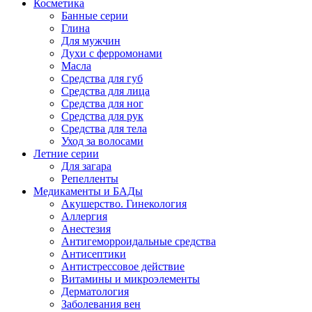
Косметика
Банные серии
Глина
Для мужчин
Духи с ферромонами
Масла
Средства для губ
Средства для лица
Средства для ног
Средства для рук
Средства для тела
Уход за волосами
Летние серии
Для загара
Репелленты
Медикаменты и БАДы
Акушерство. Гинекология
Аллергия
Анестезия
Антигеморроидальные средства
Антисептики
Антистрессовое действие
Витамины и микроэлементы
Дерматология
Заболевания вен