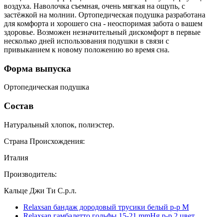
воздуха. Наволочка съемная, очень мягкая на ощупь, с
застёжкой на молнии. Ортопедическая подушка разработана
для комфорта и хорошего сна - неоспоримая забота о вашем
здоровье. Возможен незначительный дискомфорт в первые
несколько дней использования подушки в связи с
привыканием к новому положению во время сна.
Форма выпуска
Ортопедическая подушка
Состав
Натуральный хлопок, полиэстер.
Страна Происхождения:
Италия
Производитель:
Кальце Джи Ти С.р.л.
Relaxsan бандаж дородовый трусики белый р-р M
Relaxsan гамбалетто гольфы 15-21 mmHg р-р 2 цвет