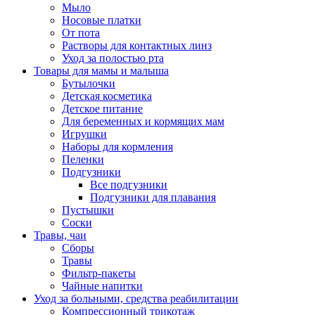
Мыло
Носовые платки
От пота
Растворы для контактных линз
Уход за полостью рта
Товары для мамы и малыша
Бутылочки
Детская косметика
Детское питание
Для беременных и кормящих мам
Игрушки
Наборы для кормления
Пеленки
Подгузники
Все подгузники
Подгузники для плавания
Пустышки
Соски
Травы, чаи
Сборы
Травы
Фильтр-пакеты
Чайные напитки
Уход за больными, средства реабилитации
Компрессионный трикотаж