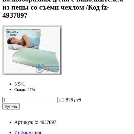
из пены со съемн чехлом /Код fz-
4937897
3 941
Скидка 27%
2 876
руб
x
Артикул: fz-4937897
Информация