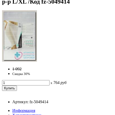
р-р L/XL /Код fz-5049414
1 092
Скидка 30%
764
руб
x
Артикул: fz-5049414
Информация