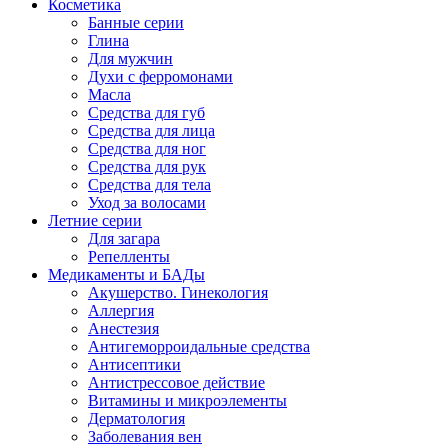
Косметика
Банные серии
Глина
Для мужчин
Духи с ферромонами
Масла
Средства для губ
Средства для лица
Средства для ног
Средства для рук
Средства для тела
Уход за волосами
Летние серии
Для загара
Репелленты
Медикаменты и БАДы
Акушерство. Гинекология
Аллергия
Анестезия
Антигеморроидальные средства
Антисептики
Антистрессовое действие
Витамины и микроэлементы
Дерматология
Заболевания вен