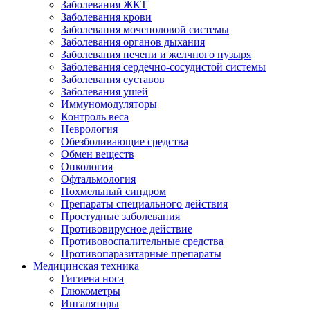
Заболевания ЖКТ
Заболевания крови
Заболевания мочеполовой системы
Заболевания органов дыхания
Заболевания печени и желчного пузыря
Заболевания сердечно-сосудистой системы
Заболевания суставов
Заболевания ушей
Иммуномодуляторы
Контроль веса
Неврология
Обезболивающие средства
Обмен веществ
Онкология
Офтальмология
Похмельный синдром
Препараты специального действия
Простудные заболевания
Противовирусное действие
Противовоспалительные средства
Противопаразитарные препараты
Медицинская техника
Гигиена носа
Глюкометры
Ингаляторы