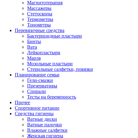
Магнитотерапия
Массажеры
Стетоскопы
Термометры
Тонометры
Перевязочные средства
Бактерицидные пластыри
Бинты
Вата
Лейкопластыри
Марля
Мозольные пластыри
Стерильные салфетки, повязки
Планирование семьи
Гели-смазки
Презервативы
Спирали
Тесты на беременность
Прочее
Спортивное питание
Средства гигиены
Ватные диски
Ватные палочки
Влажные салфетки
Женская гигиена