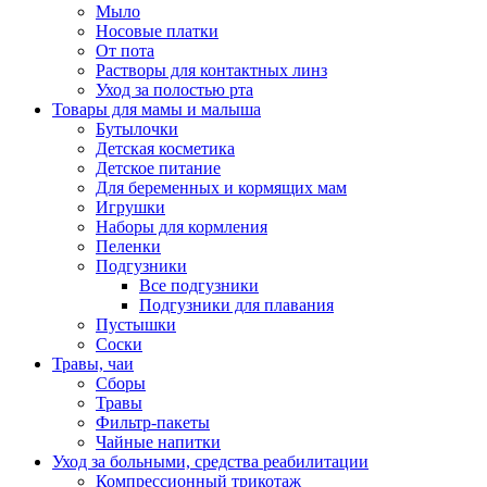
Мыло
Носовые платки
От пота
Растворы для контактных линз
Уход за полостью рта
Товары для мамы и малыша
Бутылочки
Детская косметика
Детское питание
Для беременных и кормящих мам
Игрушки
Наборы для кормления
Пеленки
Подгузники
Все подгузники
Подгузники для плавания
Пустышки
Соски
Травы, чаи
Сборы
Травы
Фильтр-пакеты
Чайные напитки
Уход за больными, средства реабилитации
Компрессионный трикотаж