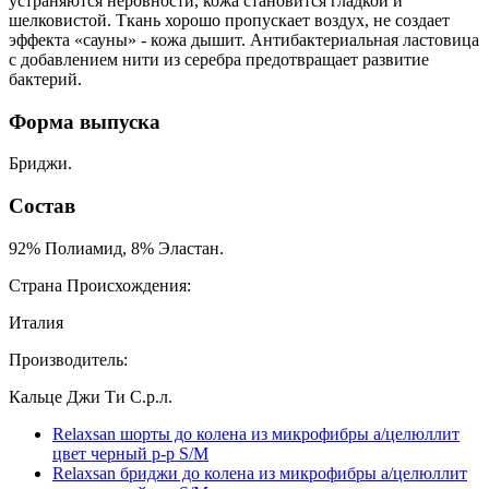
устраняются неровности, кожа становится гладкой и
шелковистой. Ткань хорошо пропускает воздух, не создает
эффекта «сауны» - кожа дышит. Антибактериальная ластовица
с добавлением нити из серебра предотвращает развитие
бактерий.
Форма выпуска
Бриджи.
Состав
92% Полиамид, 8% Эластан.
Страна Происхождения:
Италия
Производитель:
Кальце Джи Ти С.р.л.
Relaxsan шорты до колена из микрофибры а/целюллит
цвет черный р-р S/M
Relaxsan бриджи до колена из микрофибры а/целюллит