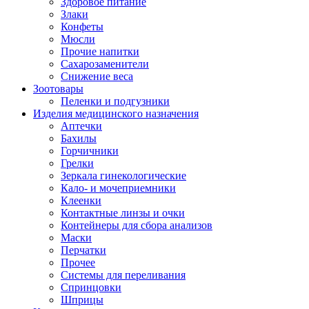
Здоровое питание
Злаки
Конфеты
Мюсли
Прочие напитки
Сахарозаменители
Снижение веса
Зоотовары
Пеленки и подгузники
Изделия медицинского назначения
Аптечки
Бахилы
Горчичники
Грелки
Зеркала гинекологические
Кало- и мочеприемники
Клеенки
Контактные линзы и очки
Контейнеры для сбора анализов
Маски
Перчатки
Прочее
Системы для переливания
Спринцовки
Шприцы