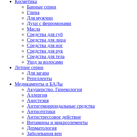
Косметика
Банные серии
Глина
Для мужчин
Духи с ферромонами
Масла
Средства для губ
Средства для лица
Средства для ног
Средства для рук
Средства для тела
Уход за волосами
Летние серии
Для загара
Репелленты
Медикаменты и БАДы
Акушерство. Гинекология
Аллергия
Анестезия
Антигеморроидальные средства
Антисептики
Антистрессовое действие
Витамины и микроэлементы
Дерматология
Заболевания вен