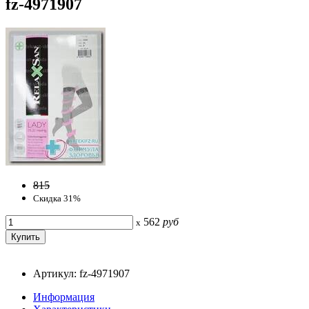
fz-4971907
815
Скидка 31%
562
руб
x
Артикул: fz-4971907
Информация