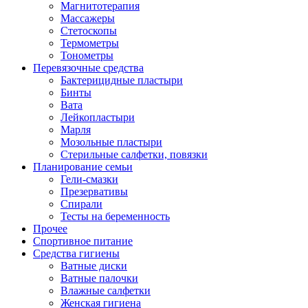
Магнитотерапия
Массажеры
Стетоскопы
Термометры
Тонометры
Перевязочные средства
Бактерицидные пластыри
Бинты
Вата
Лейкопластыри
Марля
Мозольные пластыри
Стерильные салфетки, повязки
Планирование семьи
Гели-смазки
Презервативы
Спирали
Тесты на беременность
Прочее
Спортивное питание
Средства гигиены
Ватные диски
Ватные палочки
Влажные салфетки
Женская гигиена