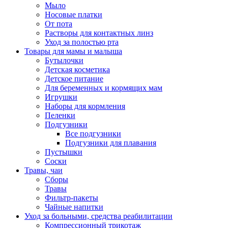
Мыло
Носовые платки
От пота
Растворы для контактных линз
Уход за полостью рта
Товары для мамы и малыша
Бутылочки
Детская косметика
Детское питание
Для беременных и кормящих мам
Игрушки
Наборы для кормления
Пеленки
Подгузники
Все подгузники
Подгузники для плавания
Пустышки
Соски
Травы, чаи
Сборы
Травы
Фильтр-пакеты
Чайные напитки
Уход за больными, средства реабилитации
Компрессионный трикотаж