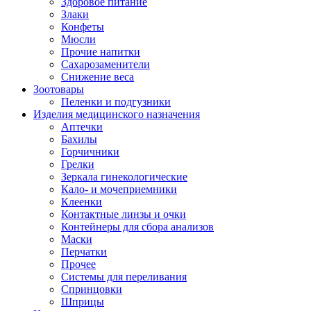
Здоровое питание
Злаки
Конфеты
Мюсли
Прочие напитки
Сахарозаменители
Снижение веса
Зоотовары
Пеленки и подгузники
Изделия медицинского назначения
Аптечки
Бахилы
Горчичники
Грелки
Зеркала гинекологические
Кало- и мочеприемники
Клеенки
Контактные линзы и очки
Контейнеры для сбора анализов
Маски
Перчатки
Прочее
Системы для переливания
Спринцовки
Шприцы