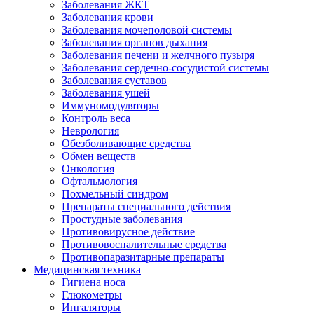
Заболевания ЖКТ
Заболевания крови
Заболевания мочеполовой системы
Заболевания органов дыхания
Заболевания печени и желчного пузыря
Заболевания сердечно-сосудистой системы
Заболевания суставов
Заболевания ушей
Иммуномодуляторы
Контроль веса
Неврология
Обезболивающие средства
Обмен веществ
Онкология
Офтальмология
Похмельный синдром
Препараты специального действия
Простудные заболевания
Противовирусное действие
Противовоспалительные средства
Противопаразитарные препараты
Медицинская техника
Гигиена носа
Глюкометры
Ингаляторы