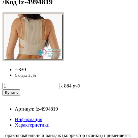
/Код fz-4994819
1 330
Скидка 35%
864
руб
x
Артикул: fz-4994819
Информация
Характеристики
Тораколюмбальный бандаж (корректор осанки) применяется