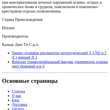
при консервативном лечении нарушений осанки, острых и
хронических болях в грудном, поясничном и пояснично-
крестцовом отделах позвоночника.
Страна Происхождения:
Италия
Производитель:
Кальце Джи Ти С.р.л.
Тривес evolution реклинатор ортопедический Т-1702 р.3
(L) черный N 1
Relaxsan тораколюмбальный бандаж д/коррекции осанки
цвет бежевый р-р S
Основные
страницы
Главная
О нас
Блог
Доставка
Оплата