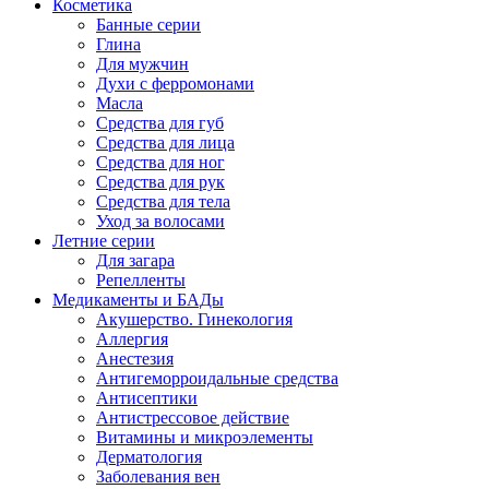
Косметика
Банные серии
Глина
Для мужчин
Духи с ферромонами
Масла
Средства для губ
Средства для лица
Средства для ног
Средства для рук
Средства для тела
Уход за волосами
Летние серии
Для загара
Репелленты
Медикаменты и БАДы
Акушерство. Гинекология
Аллергия
Анестезия
Антигеморроидальные средства
Антисептики
Антистрессовое действие
Витамины и микроэлементы
Дерматология
Заболевания вен