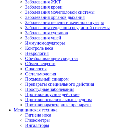
Заболевания ЖКТ
Заболевания крови
Заболевания мочеполовой системы
Заболевания органов дыхания
Заболевания печени и желчного пузыря
Заболевания сердечно-сосудистой системы
Заболевания суставов
Заболевания ушей
Иммуномодуляторы
Контроль веса
Неврология
Обезболивающие средства
Обмен веществ
Онкология
Офтальмология
Похмельный синдром
Препараты специального действия
Простудные заболевания
Противовирусное действие
Противовоспалительные средства
Противопаразитарные препараты
Медицинская техника
Гигиена носа
Глюкометры
Ингаляторы