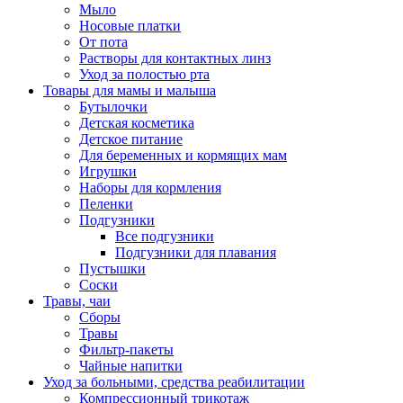
Мыло
Носовые платки
От пота
Растворы для контактных линз
Уход за полостью рта
Товары для мамы и малыша
Бутылочки
Детская косметика
Детское питание
Для беременных и кормящих мам
Игрушки
Наборы для кормления
Пеленки
Подгузники
Все подгузники
Подгузники для плавания
Пустышки
Соски
Травы, чаи
Сборы
Травы
Фильтр-пакеты
Чайные напитки
Уход за больными, средства реабилитации
Компрессионный трикотаж