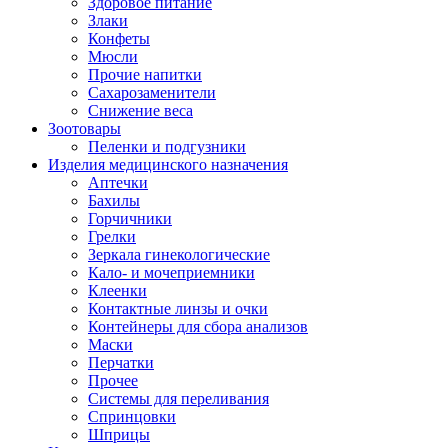
Здоровое питание
Злаки
Конфеты
Мюсли
Прочие напитки
Сахарозаменители
Снижение веса
Зоотовары
Пеленки и подгузники
Изделия медицинского назначения
Аптечки
Бахилы
Горчичники
Грелки
Зеркала гинекологические
Кало- и мочеприемники
Клеенки
Контактные линзы и очки
Контейнеры для сбора анализов
Маски
Перчатки
Прочее
Системы для переливания
Спринцовки
Шприцы