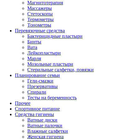
Магнитотерапия
Массажеры
Стетоскопы
Термометры
Тонометры
Перевязочные средства
Бактерицидные пластыри
Бинты
Вата
Лейкопластыри
Марля
Мозольные пластыри
Стерильные салфетки, повязки
Планирование семьи
Гели-смазки
Презервативы
Спирали
Тесты на беременность
Прочее
Спортивное питание
Средства гигиены
Ватные диски
Ватные палочки
Влажные салфетки
Женская гигиена