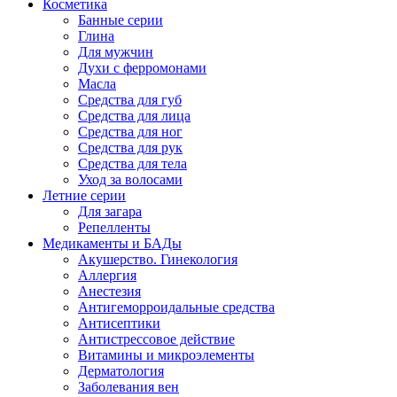
Косметика
Банные серии
Глина
Для мужчин
Духи с ферромонами
Масла
Средства для губ
Средства для лица
Средства для ног
Средства для рук
Средства для тела
Уход за волосами
Летние серии
Для загара
Репелленты
Медикаменты и БАДы
Акушерство. Гинекология
Аллергия
Анестезия
Антигеморроидальные средства
Антисептики
Антистрессовое действие
Витамины и микроэлементы
Дерматология
Заболевания вен