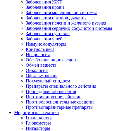
Заболевания ЖКТ
Заболевания крови
Заболевания мочеполовой системы
Заболевания органов дыхания
Заболевания печени и желчного пузыря
Заболевания сердечно-сосудистой системы
Заболевания суставов
Заболевания ушей
Иммуномодуляторы
Контроль веса
Неврология
Обезболивающие средства
Обмен веществ
Онкология
Офтальмология
Похмельный синдром
Препараты специального действия
Простудные заболевания
Противовирусное действие
Противовоспалительные средства
Противопаразитарные препараты
Медицинская техника
Гигиена носа
Глюкометры
Ингаляторы