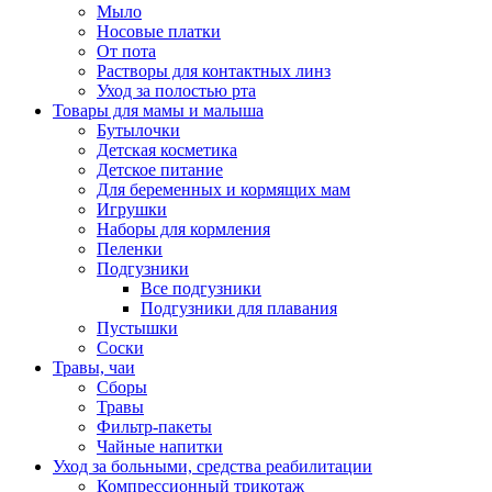
Мыло
Носовые платки
От пота
Растворы для контактных линз
Уход за полостью рта
Товары для мамы и малыша
Бутылочки
Детская косметика
Детское питание
Для беременных и кормящих мам
Игрушки
Наборы для кормления
Пеленки
Подгузники
Все подгузники
Подгузники для плавания
Пустышки
Соски
Травы, чаи
Сборы
Травы
Фильтр-пакеты
Чайные напитки
Уход за больными, средства реабилитации
Компрессионный трикотаж