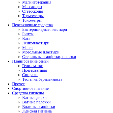
Магнитотерапия
Массажеры
Стетоскопы
Термометры
Тонометры
Перевязочные средства
Бактерицидные пластыри
Бинты
Вата
Лейкопластыри
Марля
Мозольные пластыри
Стерильные салфетки, повязки
Планирование семьи
Гели-смазки
Презервативы
Спирали
Тесты на беременность
Прочее
Спортивное питание
Средства гигиены
Ватные диски
Ватные палочки
Влажные салфетки
Женская гигиена