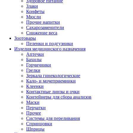
Здоровое питание
Злаки
Конфеты
Мюсли
Прочие напитки
Сахарозаменители
Снижение веса
Зоотовары
Пеленки и подгузники
Изделия медицинского назначения
Аптечки
Бахилы
Горчичники
Грелки
Зеркала гинекологические
Кало- и мочеприемники
Клеенки
Контактные линзы и очки
Контейнеры для сбора анализов
Маски
Перчатки
Прочее
Системы для переливания
Спринцовки
Шприцы