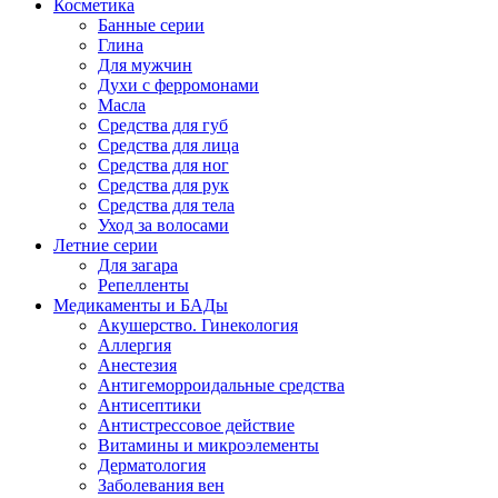
Косметика
Банные серии
Глина
Для мужчин
Духи с ферромонами
Масла
Средства для губ
Средства для лица
Средства для ног
Средства для рук
Средства для тела
Уход за волосами
Летние серии
Для загара
Репелленты
Медикаменты и БАДы
Акушерство. Гинекология
Аллергия
Анестезия
Антигеморроидальные средства
Антисептики
Антистрессовое действие
Витамины и микроэлементы
Дерматология
Заболевания вен