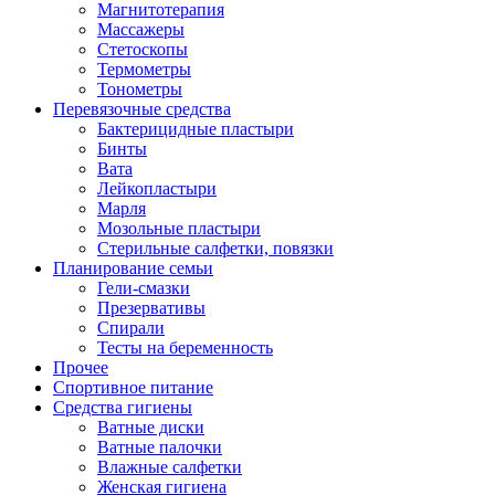
Магнитотерапия
Массажеры
Стетоскопы
Термометры
Тонометры
Перевязочные средства
Бактерицидные пластыри
Бинты
Вата
Лейкопластыри
Марля
Мозольные пластыри
Стерильные салфетки, повязки
Планирование семьи
Гели-смазки
Презервативы
Спирали
Тесты на беременность
Прочее
Спортивное питание
Средства гигиены
Ватные диски
Ватные палочки
Влажные салфетки
Женская гигиена