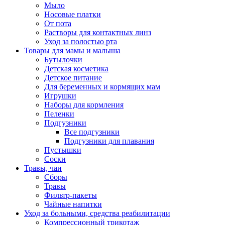
Мыло
Носовые платки
От пота
Растворы для контактных линз
Уход за полостью рта
Товары для мамы и малыша
Бутылочки
Детская косметика
Детское питание
Для беременных и кормящих мам
Игрушки
Наборы для кормления
Пеленки
Подгузники
Все подгузники
Подгузники для плавания
Пустышки
Соски
Травы, чаи
Сборы
Травы
Фильтр-пакеты
Чайные напитки
Уход за больными, средства реабилитации
Компрессионный трикотаж