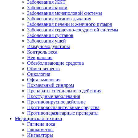
Заболевания ЖКТ
Заболевания крови
Заболевания мочеполовой системы
Заболевания органов дыхания
Заболевания печени и желчного пузыря
Заболевания сердечно-сосудистой системы
Заболевания суставов
Заболевания ушей
Иммуномодуляторы
Контроль веса
Неврология
Обезболивающие средства
Обмен веществ
Онкология
Офтальмология
Похмельный синдром
Препараты специального действия
Простудные заболевания
Противовирусное действие
Противовоспалительные средства
Противопаразитарные препараты
Медицинская техника
Гигиена носа
Глюкометры
Ингаляторы