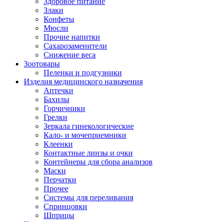
Здоровое питание
Злаки
Конфеты
Мюсли
Прочие напитки
Сахарозаменители
Снижение веса
Зоотовары
Пеленки и подгузники
Изделия медицинского назначения
Аптечки
Бахилы
Горчичники
Грелки
Зеркала гинекологические
Кало- и мочеприемники
Клеенки
Контактные линзы и очки
Контейнеры для сбора анализов
Маски
Перчатки
Прочее
Системы для переливания
Спринцовки
Шприцы