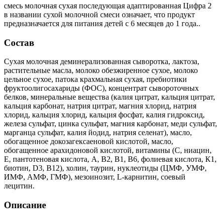
смесь молочная сухая последующая адаптированная Цифра 2
в названии сухой молочной смеси означает, что продукт
предназначается для питания детей с 6 месяцев до 1 года..
Состав
Cухая молочная деминерализованная сыворотка, лактоза,
растительные масла, молоко обезжиренное сухое, молоко
цельное сухое, патока крахмальная сухая, пребиотики
фруктоолигосахариды (ФОС), концентрат сывороточных
белков, минеральные вещества (калия цитрат, кальция цитрат,
кальция карбонат, натрия цитрат, магния хлорид, натрия
хлорид, кальция хлорид, кальция фосфат, калия гидроксид,
железа сульфат, цинка сульфат, магния карбонат, меди сульфат,
марганца сульфат, калия йодид, натрия селенат), масло,
обогащенное докозагексаеновой кислотой, масло,
обогащенное арахидоновой кислотой, витамины (С, ниацин,
Е, пантотеновая кислота, А, В2, В1, В6, фолиевая кислота, К1,
биотин, D3, В12), холин, таурин, нуклеотиды (ЦМФ, УМФ,
ИМФ, АМФ, ГМФ), мезоинозит, L-карнитин, соевый
лецитин.
Описание