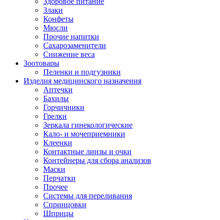
Здоровое питание
Злаки
Конфеты
Мюсли
Прочие напитки
Сахарозаменители
Снижение веса
Зоотовары
Пеленки и подгузники
Изделия медицинского назначения
Аптечки
Бахилы
Горчичники
Грелки
Зеркала гинекологические
Кало- и мочеприемники
Клеенки
Контактные линзы и очки
Контейнеры для сбора анализов
Маски
Перчатки
Прочее
Системы для переливания
Спринцовки
Шприцы