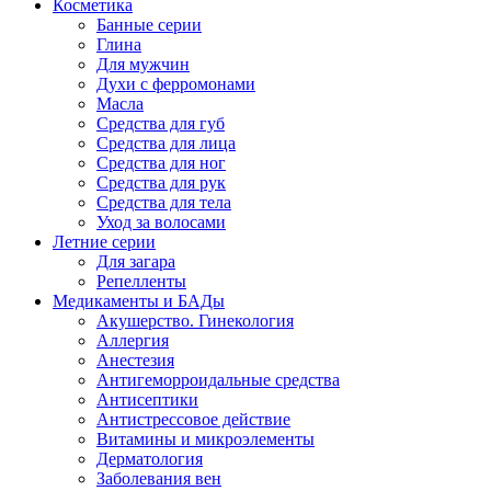
Косметика
Банные серии
Глина
Для мужчин
Духи с ферромонами
Масла
Средства для губ
Средства для лица
Средства для ног
Средства для рук
Средства для тела
Уход за волосами
Летние серии
Для загара
Репелленты
Медикаменты и БАДы
Акушерство. Гинекология
Аллергия
Анестезия
Антигеморроидальные средства
Антисептики
Антистрессовое действие
Витамины и микроэлементы
Дерматология
Заболевания вен