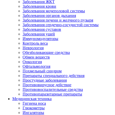
Заболевания ЖКТ
Заболевания крови
Заболевания мочеполовой системы
Заболевания органов дыхания
Заболевания печени и желчного пузыря
Заболевания сердечно-сосудистой системы
Заболевания суставов
Заболевания ушей
Иммуномодуляторы
Контроль веса
Неврология
Обезболивающие средства
Обмен веществ
Онкология
Офтальмология
Похмельный синдром
Препараты специального действия
Простудные заболевания
Противовирусное действие
Противовоспалительные средства
Противопаразитарные препараты
Медицинская техника
Гигиена носа
Глюкометры
Ингаляторы