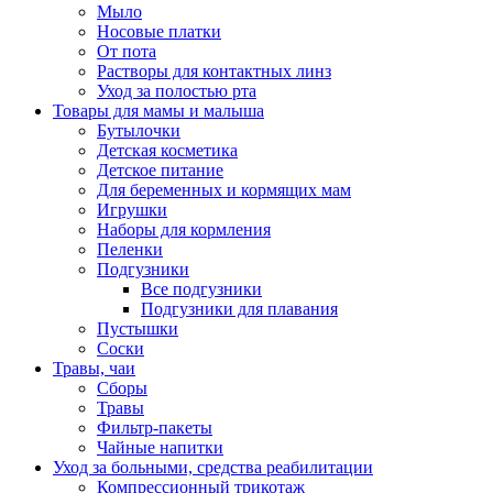
Мыло
Носовые платки
От пота
Растворы для контактных линз
Уход за полостью рта
Товары для мамы и малыша
Бутылочки
Детская косметика
Детское питание
Для беременных и кормящих мам
Игрушки
Наборы для кормления
Пеленки
Подгузники
Все подгузники
Подгузники для плавания
Пустышки
Соски
Травы, чаи
Сборы
Травы
Фильтр-пакеты
Чайные напитки
Уход за больными, средства реабилитации
Компрессионный трикотаж