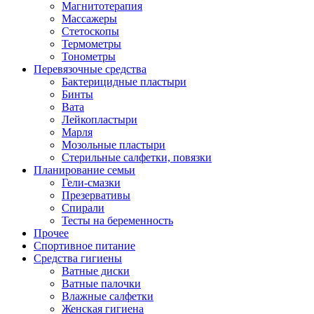
Магнитотерапия
Массажеры
Стетоскопы
Термометры
Тонометры
Перевязочные средства
Бактерицидные пластыри
Бинты
Вата
Лейкопластыри
Марля
Мозольные пластыри
Стерильные салфетки, повязки
Планирование семьи
Гели-смазки
Презервативы
Спирали
Тесты на беременность
Прочее
Спортивное питание
Средства гигиены
Ватные диски
Ватные палочки
Влажные салфетки
Женская гигиена