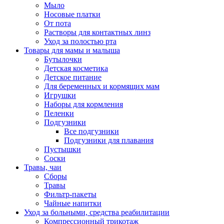
Мыло
Носовые платки
От пота
Растворы для контактных линз
Уход за полостью рта
Товары для мамы и малыша
Бутылочки
Детская косметика
Детское питание
Для беременных и кормящих мам
Игрушки
Наборы для кормления
Пеленки
Подгузники
Все подгузники
Подгузники для плавания
Пустышки
Соски
Травы, чаи
Сборы
Травы
Фильтр-пакеты
Чайные напитки
Уход за больными, средства реабилитации
Компрессионный трикотаж