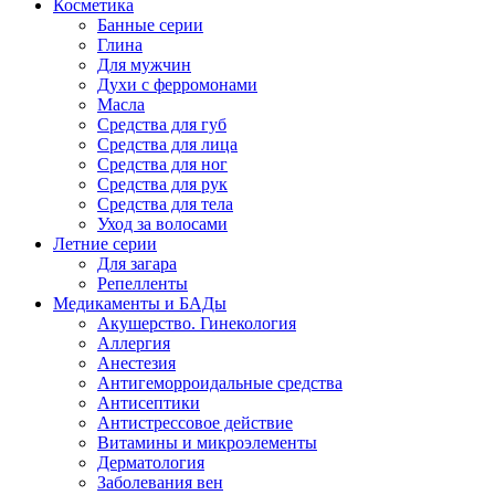
Косметика
Банные серии
Глина
Для мужчин
Духи с ферромонами
Масла
Средства для губ
Средства для лица
Средства для ног
Средства для рук
Средства для тела
Уход за волосами
Летние серии
Для загара
Репелленты
Медикаменты и БАДы
Акушерство. Гинекология
Аллергия
Анестезия
Антигеморроидальные средства
Антисептики
Антистрессовое действие
Витамины и микроэлементы
Дерматология
Заболевания вен