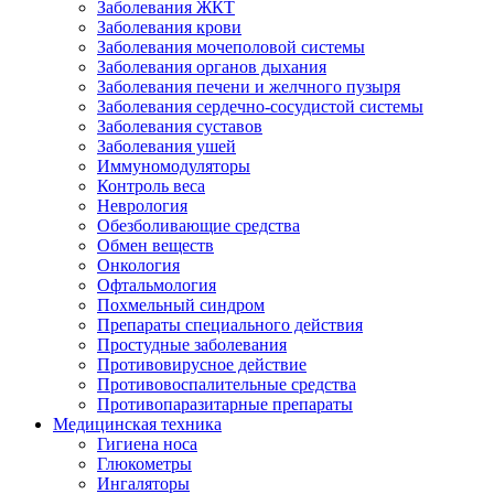
Заболевания ЖКТ
Заболевания крови
Заболевания мочеполовой системы
Заболевания органов дыхания
Заболевания печени и желчного пузыря
Заболевания сердечно-сосудистой системы
Заболевания суставов
Заболевания ушей
Иммуномодуляторы
Контроль веса
Неврология
Обезболивающие средства
Обмен веществ
Онкология
Офтальмология
Похмельный синдром
Препараты специального действия
Простудные заболевания
Противовирусное действие
Противовоспалительные средства
Противопаразитарные препараты
Медицинская техника
Гигиена носа
Глюкометры
Ингаляторы