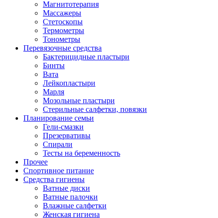
Магнитотерапия
Массажеры
Стетоскопы
Термометры
Тонометры
Перевязочные средства
Бактерицидные пластыри
Бинты
Вата
Лейкопластыри
Марля
Мозольные пластыри
Стерильные салфетки, повязки
Планирование семьи
Гели-смазки
Презервативы
Спирали
Тесты на беременность
Прочее
Спортивное питание
Средства гигиены
Ватные диски
Ватные палочки
Влажные салфетки
Женская гигиена