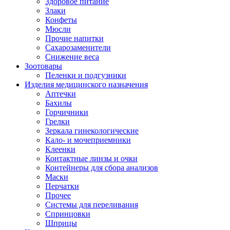
Здоровое питание
Злаки
Конфеты
Мюсли
Прочие напитки
Сахарозаменители
Снижение веса
Зоотовары
Пеленки и подгузники
Изделия медицинского назначения
Аптечки
Бахилы
Горчичники
Грелки
Зеркала гинекологические
Кало- и мочеприемники
Клеенки
Контактные линзы и очки
Контейнеры для сбора анализов
Маски
Перчатки
Прочее
Системы для переливания
Спринцовки
Шприцы