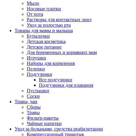
Мыло
Носовые платки
От пота
Растворы для контактных линз
Уход за полостью рта
Товары для мамы и малыша
Бутылочки
Детская косметика
Детское питание
Для беременных и кормящих мам
Игрушки
Наборы для кормления
Пеленки
Подгузники
Все подгузники
Подгузники для плавания
Пустышки
Соски
Травы, чаи
Сборы
Травы
Фильтр-пакеты
Чайные напитки
Уход за больными, средства реабилитации
Компрессионный трикотаж