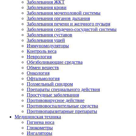
Заболевания ЖКТ
Заболевания крови
Заболевания мочеполовой системы
Заболевания органов дыхания
Заболевания печени и желчного пузыря
Заболевания сердечно-сосудистой системы
Заболевания суставов
Заболевания ушей
Иммуномодуляторы
Контроль веса
Неврология
Обезболивающие средства
Обмен веществ
Онкология
Офтальмология
Похмельный синдром
Препараты специального действия
Простудные заболевания
Противовирусное действие
Противовоспалительные средства
Противопаразитарные препараты
Медицинская техника
Гигиена носа
Глюкометры
Ингаляторы