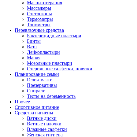
Магнитотерапия
Массажеры
Стетоскопы
Термометры
Тонометры
Перевязочные средства
Бактерицидные пластыри
Бинты
Вата
Лейкопластыри
Марля
Мозольные пластыри
Стерильные салфетки, повязки
Планирование семьи
Гели-смазки
Презервативы
Спирали
Тесты на беременность
Прочее
Спортивное питание
Средства гигиены
Ватные диски
Ватные палочки
Влажные салфетки
Женская гигиена