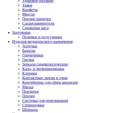
Здоровое питание
Злаки
Конфеты
Мюсли
Прочие напитки
Сахарозаменители
Снижение веса
Зоотовары
Пеленки и подгузники
Изделия медицинского назначения
Аптечки
Бахилы
Горчичники
Грелки
Зеркала гинекологические
Кало- и мочеприемники
Клеенки
Контактные линзы и очки
Контейнеры для сбора анализов
Маски
Перчатки
Прочее
Системы для переливания
Спринцовки
Шприцы