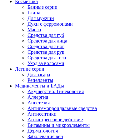
Косметика
Банные серии
Глина
Для мужчин
Духи с ферромонами
Масла
Средства для губ
Средства для лица
Средства для ног
Средства для рук
Средства для тела
Уход за волосами
Летние серии
Для загара
Репелленты
Медикаменты и БАДы
Акушерство. Гинекология
Аллергия
Анестезия
Антигеморроидальные средства
Антисептики
Антистрессовое действие
Витамины и микроэлементы
Дерматология
Заболевания вен