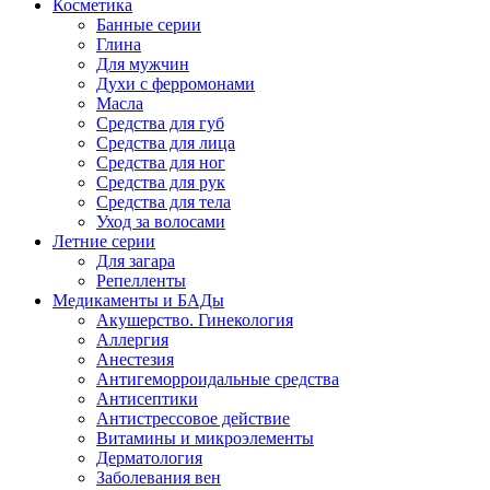
Косметика
Банные серии
Глина
Для мужчин
Духи с ферромонами
Масла
Средства для губ
Средства для лица
Средства для ног
Средства для рук
Средства для тела
Уход за волосами
Летние серии
Для загара
Репелленты
Медикаменты и БАДы
Акушерство. Гинекология
Аллергия
Анестезия
Антигеморроидальные средства
Антисептики
Антистрессовое действие
Витамины и микроэлементы
Дерматология
Заболевания вен