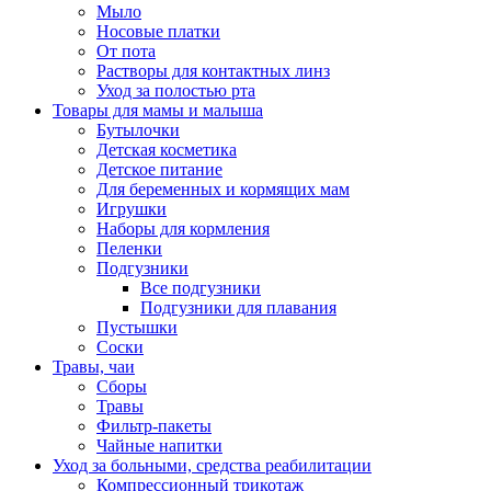
Мыло
Носовые платки
От пота
Растворы для контактных линз
Уход за полостью рта
Товары для мамы и малыша
Бутылочки
Детская косметика
Детское питание
Для беременных и кормящих мам
Игрушки
Наборы для кормления
Пеленки
Подгузники
Все подгузники
Подгузники для плавания
Пустышки
Соски
Травы, чаи
Сборы
Травы
Фильтр-пакеты
Чайные напитки
Уход за больными, средства реабилитации
Компрессионный трикотаж