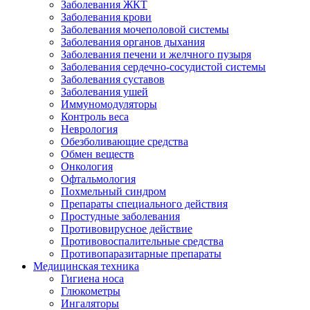
Заболевания ЖКТ
Заболевания крови
Заболевания мочеполовой системы
Заболевания органов дыхания
Заболевания печени и желчного пузыря
Заболевания сердечно-сосудистой системы
Заболевания суставов
Заболевания ушей
Иммуномодуляторы
Контроль веса
Неврология
Обезболивающие средства
Обмен веществ
Онкология
Офтальмология
Похмельный синдром
Препараты специального действия
Простудные заболевания
Противовирусное действие
Противовоспалительные средства
Противопаразитарные препараты
Медицинская техника
Гигиена носа
Глюкометры
Ингаляторы