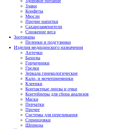
Здоровое питание
Злаки
Конфеты
Мюсли
Прочие напитки
Сахарозаменители
Снижение веса
Зоотовары
Пеленки и подгузники
Изделия медицинского назначения
Аптечки
Бахилы
Горчичники
Грелки
Зеркала гинекологические
Кало- и мочеприемники
Клеенки
Контактные линзы и очки
Контейнеры для сбора анализов
Маски
Перчатки
Прочее
Системы для переливания
Спринцовки
Шприцы