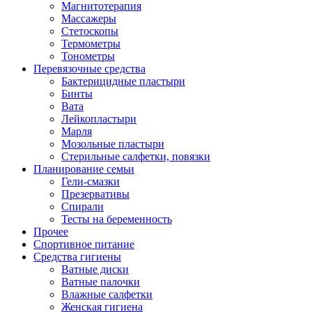
Магнитотерапия
Массажеры
Стетоскопы
Термометры
Тонометры
Перевязочные средства
Бактерицидные пластыри
Бинты
Вата
Лейкопластыри
Марля
Мозольные пластыри
Стерильные салфетки, повязки
Планирование семьи
Гели-смазки
Презервативы
Спирали
Тесты на беременность
Прочее
Спортивное питание
Средства гигиены
Ватные диски
Ватные палочки
Влажные салфетки
Женская гигиена