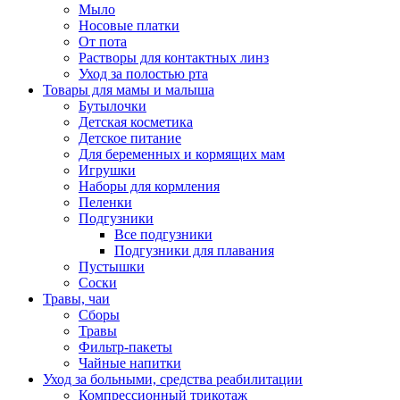
Мыло
Носовые платки
От пота
Растворы для контактных линз
Уход за полостью рта
Товары для мамы и малыша
Бутылочки
Детская косметика
Детское питание
Для беременных и кормящих мам
Игрушки
Наборы для кормления
Пеленки
Подгузники
Все подгузники
Подгузники для плавания
Пустышки
Соски
Травы, чаи
Сборы
Травы
Фильтр-пакеты
Чайные напитки
Уход за больными, средства реабилитации
Компрессионный трикотаж