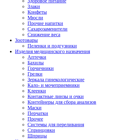
Здоровое питание
Злаки
Конфеты
Мюсли
Прочие напитки
Сахарозаменители
Снижение веса
Зоотовары
Пеленки и подгузники
Изделия медицинского назначения
Аптечки
Бахилы
Горчичники
Грелки
Зеркала гинекологические
Кало- и мочеприемники
Клеенки
Контактные линзы и очки
Контейнеры для сбора анализов
Маски
Перчатки
Прочее
Системы для переливания
Спринцовки
Шприцы