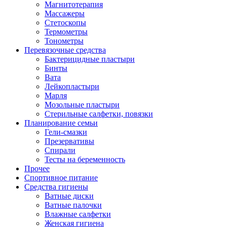
Магнитотерапия
Массажеры
Стетоскопы
Термометры
Тонометры
Перевязочные средства
Бактерицидные пластыри
Бинты
Вата
Лейкопластыри
Марля
Мозольные пластыри
Стерильные салфетки, повязки
Планирование семьи
Гели-смазки
Презервативы
Спирали
Тесты на беременность
Прочее
Спортивное питание
Средства гигиены
Ватные диски
Ватные палочки
Влажные салфетки
Женская гигиена