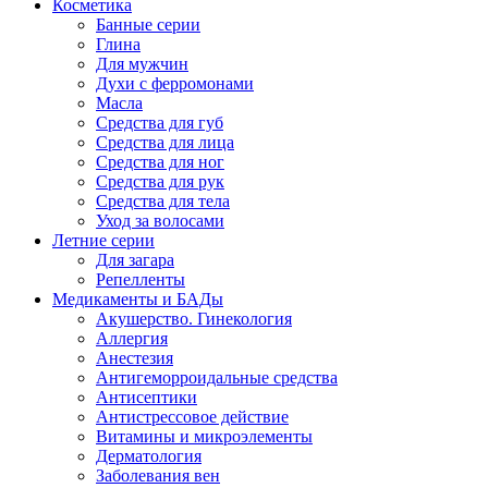
Косметика
Банные серии
Глина
Для мужчин
Духи с ферромонами
Масла
Средства для губ
Средства для лица
Средства для ног
Средства для рук
Средства для тела
Уход за волосами
Летние серии
Для загара
Репелленты
Медикаменты и БАДы
Акушерство. Гинекология
Аллергия
Анестезия
Антигеморроидальные средства
Антисептики
Антистрессовое действие
Витамины и микроэлементы
Дерматология
Заболевания вен