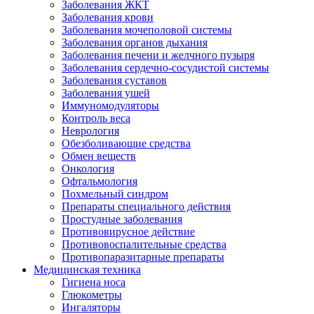
Заболевания ЖКТ
Заболевания крови
Заболевания мочеполовой системы
Заболевания органов дыхания
Заболевания печени и желчного пузыря
Заболевания сердечно-сосудистой системы
Заболевания суставов
Заболевания ушей
Иммуномодуляторы
Контроль веса
Неврология
Обезболивающие средства
Обмен веществ
Онкология
Офтальмология
Похмельный синдром
Препараты специального действия
Простудные заболевания
Противовирусное действие
Противовоспалительные средства
Противопаразитарные препараты
Медицинская техника
Гигиена носа
Глюкометры
Ингаляторы