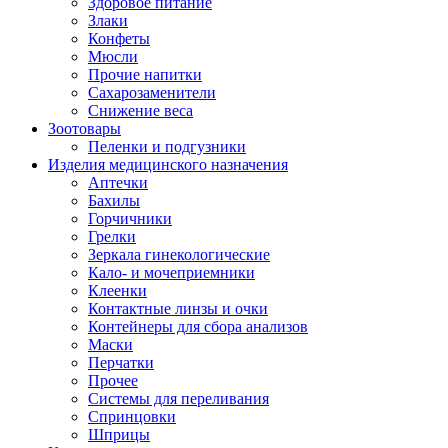
Здоровое питание
Злаки
Конфеты
Мюсли
Прочие напитки
Сахарозаменители
Снижение веса
Зоотовары
Пеленки и подгузники
Изделия медицинского назначения
Аптечки
Бахилы
Горчичники
Грелки
Зеркала гинекологические
Кало- и мочеприемники
Клеенки
Контактные линзы и очки
Контейнеры для сбора анализов
Маски
Перчатки
Прочее
Системы для переливания
Спринцовки
Шприцы