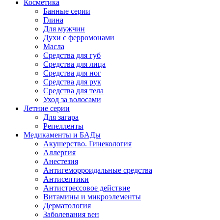
Косметика
Банные серии
Глина
Для мужчин
Духи с ферромонами
Масла
Средства для губ
Средства для лица
Средства для ног
Средства для рук
Средства для тела
Уход за волосами
Летние серии
Для загара
Репелленты
Медикаменты и БАДы
Акушерство. Гинекология
Аллергия
Анестезия
Антигеморроидальные средства
Антисептики
Антистрессовое действие
Витамины и микроэлементы
Дерматология
Заболевания вен