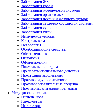
Заболевания ЖКТ
Заболевания крови
Заболевания мочеполовой системы
Заболевания органов дыхания
Заболевания печени и желчного пузыря
Заболевания сердечно-сосудистой системы
Заболевания суставов
Заболевания ушей
Иммуномодуляторы
Контроль веса
Неврология
Обезболивающие средства
Обмен веществ
Онкология
Офтальмология
Похмельный синдром
Препараты специального действия
Простудные заболевания
Противовирусное действие
Противовоспалительные средства
Противопаразитарные препараты
Медицинская техника
Гигиена носа
Глюкометры
Ингаляторы