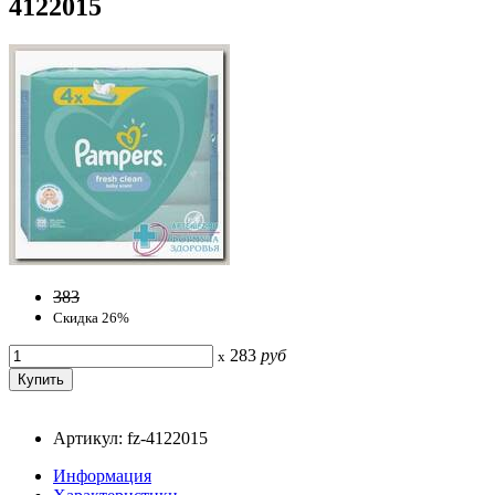
4122015
383
Скидка 26%
283
руб
x
Артикул: fz-4122015
Информация