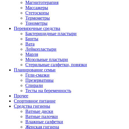
Магнитотерапия
Массажеры
Стетоскопы
Термометры
Тонометры
Перевязочные средства
Бактерицидные пластыри
Бинты
Вата
Лейкопластыри
Марля
Мозольные пластыри
Стерильные салфетки, повязки
Планирование семьи
Гели-смазки
Презервативы
Спирали
Тесты на беременность
Прочее
Спортивное питание
Средства гигиены
Ватные диски
Ватные палочки
Влажные салфетки
Женская гигиена