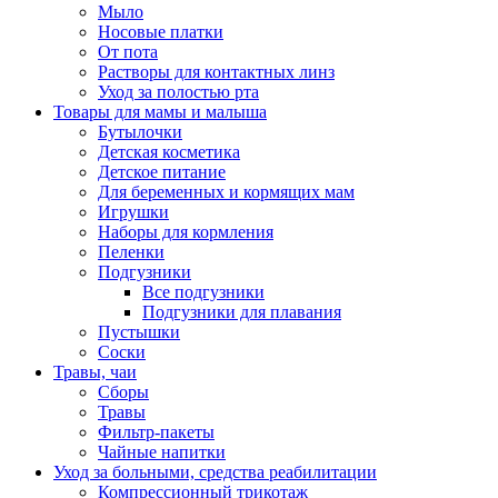
Мыло
Носовые платки
От пота
Растворы для контактных линз
Уход за полостью рта
Товары для мамы и малыша
Бутылочки
Детская косметика
Детское питание
Для беременных и кормящих мам
Игрушки
Наборы для кормления
Пеленки
Подгузники
Все подгузники
Подгузники для плавания
Пустышки
Соски
Травы, чаи
Сборы
Травы
Фильтр-пакеты
Чайные напитки
Уход за больными, средства реабилитации
Компрессионный трикотаж