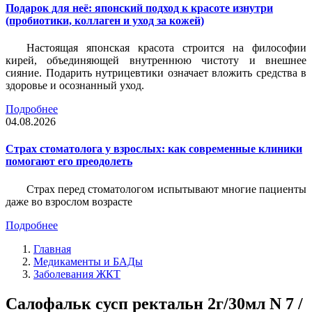
Подарок для неё: японский подход к красоте изнутри
(пробиотики, коллаген и уход за кожей)
Настоящая японская красота строится на философии
кирей, объединяющей внутреннюю чистоту и внешнее
сияние. Подарить нутрицевтики означает вложить средства в
здоровье и осознанный уход.
Подробнее
04.08.2026
Страх стоматолога у взрослых: как современные клиники
помогают его преодолеть
Страх перед стоматологом испытывают многие пациенты
даже во взрослом возрасте
Подробнее
Главная
Медикаменты и БАДы
Заболевания ЖКТ
Салофальк сусп ректальн 2г/30мл N 7 /