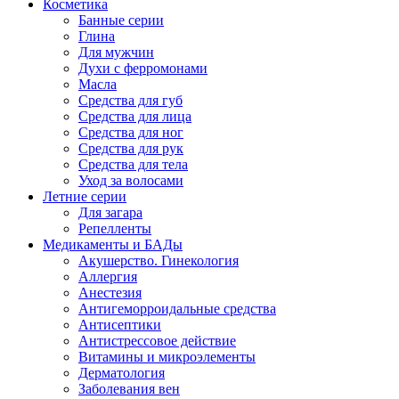
Косметика
Банные серии
Глина
Для мужчин
Духи с ферромонами
Масла
Средства для губ
Средства для лица
Средства для ног
Средства для рук
Средства для тела
Уход за волосами
Летние серии
Для загара
Репелленты
Медикаменты и БАДы
Акушерство. Гинекология
Аллергия
Анестезия
Антигеморроидальные средства
Антисептики
Антистрессовое действие
Витамины и микроэлементы
Дерматология
Заболевания вен