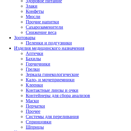
Здоровое питание
Злаки
Конфеты
Мюсли
Прочие напитки
Сахарозаменители
Снижение веса
Зоотовары
Пеленки и подгузники
Изделия медицинского назначения
Аптечки
Бахилы
Горчичники
Грелки
Зеркала гинекологические
Кало- и мочеприемники
Клеенки
Контактные линзы и очки
Контейнеры для сбора анализов
Маски
Перчатки
Прочее
Системы для переливания
Спринцовки
Шприцы