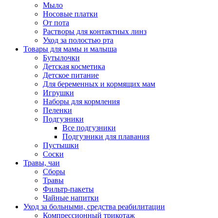
Мыло
Носовые платки
От пота
Растворы для контактных линз
Уход за полостью рта
Товары для мамы и малыша
Бутылочки
Детская косметика
Детское питание
Для беременных и кормящих мам
Игрушки
Наборы для кормления
Пеленки
Подгузники
Все подгузники
Подгузники для плавания
Пустышки
Соски
Травы, чаи
Сборы
Травы
Фильтр-пакеты
Чайные напитки
Уход за больными, средства реабилитации
Компрессионный трикотаж