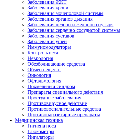
Заболевания ЖКТ
Заболевания крови
Заболевания мочеполовой системы
Заболевания органов дыхания
Заболевания печени и желчного пузыря
Заболевания сердечно-сосудистой системы
Заболевания суставов
Заболевания ушей
Иммуномодуляторы
Контроль веса
Неврология
Обезболивающие средства
Обмен веществ
Онкология
Офтальмология
Похмельный синдром
Препараты специального действия
Простудные заболевания
Противовирусное действие
Противовоспалительные средства
Противопаразитарные препараты
Медицинская техника
Гигиена носа
Глюкометры
Ингаляторы