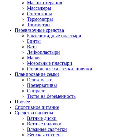
Магнитотерапия
Массажеры
Стетоскопы
Термометры
Тонометры
Перевязочные средства
Бактерицидные пластыри
Бинты
Вата
Лейкопластыри
Марля
Мозольные пластыри
Стерильные салфетки, повязки
Планирование семьи
Гели-смазки
Презервативы
Спирали
Тесты на беременность
Прочее
Спортивное питание
Средства гигиены
Ватные диски
Ватные палочки
Влажные салфетки
Женская гигиена