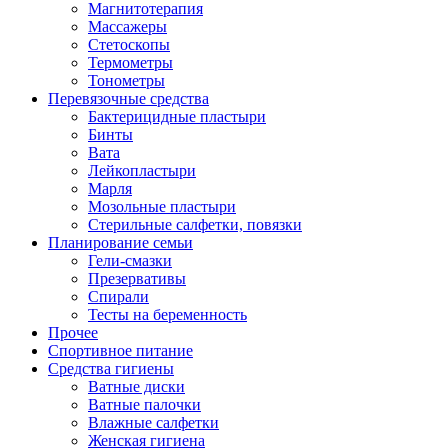
Магнитотерапия
Массажеры
Стетоскопы
Термометры
Тонометры
Перевязочные средства
Бактерицидные пластыри
Бинты
Вата
Лейкопластыри
Марля
Мозольные пластыри
Стерильные салфетки, повязки
Планирование семьи
Гели-смазки
Презервативы
Спирали
Тесты на беременность
Прочее
Спортивное питание
Средства гигиены
Ватные диски
Ватные палочки
Влажные салфетки
Женская гигиена