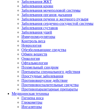
Заболевания ЖКТ
Заболевания крови
Заболевания мочеполовой системы
Заболевания органов дыхания
Заболевания печени и желчного пузыря
Заболевания сердечно-сосудистой системы
Заболевания суставов
Заболевания ушей
Иммуномодуляторы
Контроль веса
Неврология
Обезболивающие средства
Обмен веществ
Онкология
Офтальмология
Похмельный синдром
Препараты специального действия
Простудные заболевания
Противовирусное действие
Противовоспалительные средства
Противопаразитарные препараты
Медицинская техника
Гигиена носа
Глюкометры
Ингаляторы