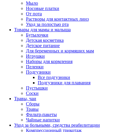
Мыло
Носовые платки
От пота
Растворы для контактных линз
Уход за полостью рта
Товары для мамы и малыша
Бутылочки
Детская косметика
Детское питание
Для беременных и кормящих мам
Игрушки
Наборы для кормления
Пеленки
Подгузники
Все подгузники
Подгузники для плавания
Пустышки
Соски
Травы, чаи
Сборы
Травы
Фильтр-пакеты
Чайные напитки
Уход за больными, средства реабилитации
Компрессионный трикотаж