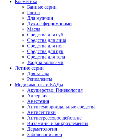
Косметика
Банные серии
Глина
Для мужчин
Духи с ферромонами
Масла
Средства для губ
Средства для лица
Средства для ног
Средства для рук
Средства для тела
Уход за волосами
Летние серии
Для загара
Репелленты
Медикаменты и БАДы
Акушерство. Гинекология
Аллергия
Анестезия
Антигеморроидальные средства
Антисептики
Антистрессовое действие
Витамины и микроэлементы
Дерматология
Заболевания вен