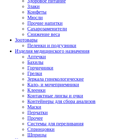
Здоровое питание
Злаки
Конфеты
Мюсли
Прочие напитки
Сахарозаменители
Снижение веса
Зоотовары
Пеленки и подгузники
Изделия медицинского назначения
Аптечки
Бахилы
Горчичники
Грелки
Зеркала гинекологические
Кало- и мочеприемники
Клеенки
Контактные линзы и очки
Контейнеры для сбора анализов
Маски
Перчатки
Прочее
Системы для переливания
Спринцовки
Шприцы