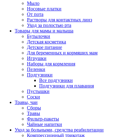
Мыло
Носовые платки
От пота
Растворы для контактных линз
Уход за полостью рта
Товары для мамы и малыша
Бутылочки
Детская косметика
Детское питание
Для беременных и кормящих мам
Игрушки
Наборы для кормления
Пеленки
Подгузники
Все подгузники
Подгузники для плавания
Пустышки
Соски
Травы, чаи
Сборы
Травы
Фильтр-пакеты
Чайные напитки
Уход за больными, средства реабилитации
Компрессионный трикотаж