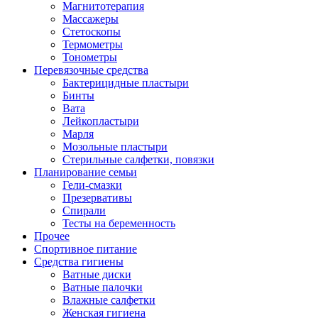
Магнитотерапия
Массажеры
Стетоскопы
Термометры
Тонометры
Перевязочные средства
Бактерицидные пластыри
Бинты
Вата
Лейкопластыри
Марля
Мозольные пластыри
Стерильные салфетки, повязки
Планирование семьи
Гели-смазки
Презервативы
Спирали
Тесты на беременность
Прочее
Спортивное питание
Средства гигиены
Ватные диски
Ватные палочки
Влажные салфетки
Женская гигиена