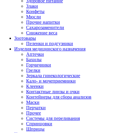
Здоровое питание
Злаки
Конфеты
Мюсли
Прочие напитки
Сахарозаменители
Снижение веса
Зоотовары
Пеленки и подгузники
Изделия медицинского назначения
Аптечки
Бахилы
Горчичники
Грелки
Зеркала гинекологические
Кало- и мочеприемники
Клеенки
Контактные линзы и очки
Контейнеры для сбора анализов
Маски
Перчатки
Прочее
Системы для переливания
Спринцовки
Шприцы