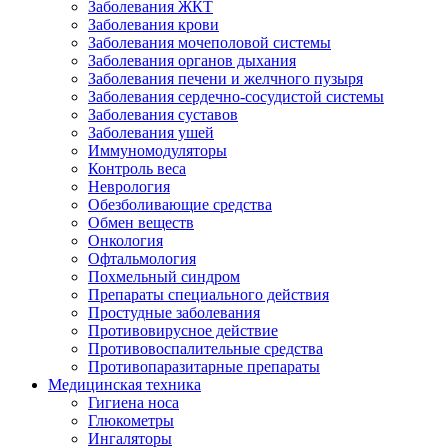
Заболевания ЖКТ
Заболевания крови
Заболевания мочеполовой системы
Заболевания органов дыхания
Заболевания печени и желчного пузыря
Заболевания сердечно-сосудистой системы
Заболевания суставов
Заболевания ушей
Иммуномодуляторы
Контроль веса
Неврология
Обезболивающие средства
Обмен веществ
Онкология
Офтальмология
Похмельный синдром
Препараты специального действия
Простудные заболевания
Противовирусное действие
Противовоспалительные средства
Противопаразитарные препараты
Медицинская техника
Гигиена носа
Глюкометры
Ингаляторы