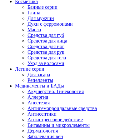
Косметика
Банные серии
Глина
Для мужчин
Духи с ферромонами
Масла
Средства для губ
Средства для лица
Средства для ног
Средства для рук
Средства для тела
Уход за волосами
Летние серии
Для загара
Репелленты
Медикаменты и БАДы
Акушерство. Гинекология
Аллергия
Анестезия
Антигеморроидальные средства
Антисептики
Антистрессовое действие
Витамины и микроэлементы
Дерматология
Заболевания вен