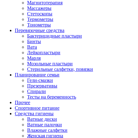
Магнитотерапия
Массажеры
Стетоскопы
Термометры
Тонометры
Перевязочные средства
Бактерицидные пластыри
Бинты
Вата
Лейкопластыри
Марля
Мозольные пластыри
Стерильные салфетки, повязки
Планирование семьи
Гели-смазки
Презервативы
Спирали
Тесты на беременность
Прочее
Спортивное питание
Средства гигиены
Ватные диски
Ватные палочки
Влажные салфетки
Женская гигиена