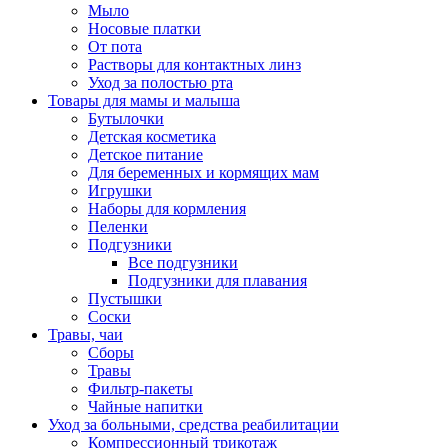
Мыло
Носовые платки
От пота
Растворы для контактных линз
Уход за полостью рта
Товары для мамы и малыша
Бутылочки
Детская косметика
Детское питание
Для беременных и кормящих мам
Игрушки
Наборы для кормления
Пеленки
Подгузники
Все подгузники
Подгузники для плавания
Пустышки
Соски
Травы, чаи
Сборы
Травы
Фильтр-пакеты
Чайные напитки
Уход за больными, средства реабилитации
Компрессионный трикотаж