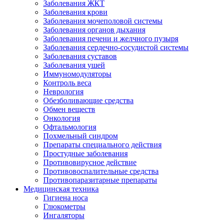
Заболевания ЖКТ
Заболевания крови
Заболевания мочеполовой системы
Заболевания органов дыхания
Заболевания печени и желчного пузыря
Заболевания сердечно-сосудистой системы
Заболевания суставов
Заболевания ушей
Иммуномодуляторы
Контроль веса
Неврология
Обезболивающие средства
Обмен веществ
Онкология
Офтальмология
Похмельный синдром
Препараты специального действия
Простудные заболевания
Противовирусное действие
Противовоспалительные средства
Противопаразитарные препараты
Медицинская техника
Гигиена носа
Глюкометры
Ингаляторы