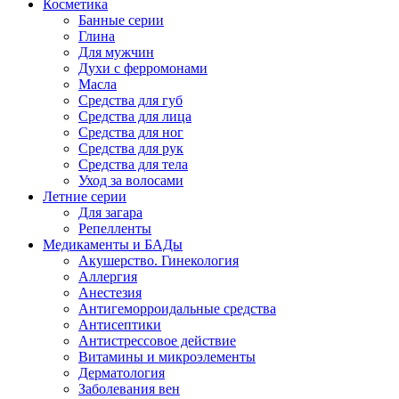
Косметика
Банные серии
Глина
Для мужчин
Духи с ферромонами
Масла
Средства для губ
Средства для лица
Средства для ног
Средства для рук
Средства для тела
Уход за волосами
Летние серии
Для загара
Репелленты
Медикаменты и БАДы
Акушерство. Гинекология
Аллергия
Анестезия
Антигеморроидальные средства
Антисептики
Антистрессовое действие
Витамины и микроэлементы
Дерматология
Заболевания вен