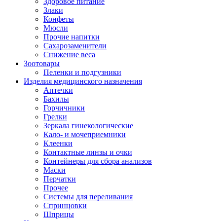
Здоровое питание
Злаки
Конфеты
Мюсли
Прочие напитки
Сахарозаменители
Снижение веса
Зоотовары
Пеленки и подгузники
Изделия медицинского назначения
Аптечки
Бахилы
Горчичники
Грелки
Зеркала гинекологические
Кало- и мочеприемники
Клеенки
Контактные линзы и очки
Контейнеры для сбора анализов
Маски
Перчатки
Прочее
Системы для переливания
Спринцовки
Шприцы