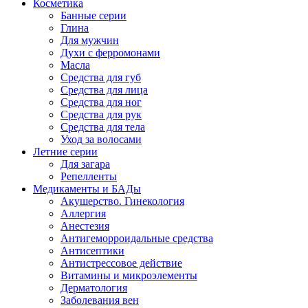
Косметика
Банные серии
Глина
Для мужчин
Духи с ферромонами
Масла
Средства для губ
Средства для лица
Средства для ног
Средства для рук
Средства для тела
Уход за волосами
Летние серии
Для загара
Репелленты
Медикаменты и БАДы
Акушерство. Гинекология
Аллергия
Анестезия
Антигеморроидальные средства
Антисептики
Антистрессовое действие
Витамины и микроэлементы
Дерматология
Заболевания вен