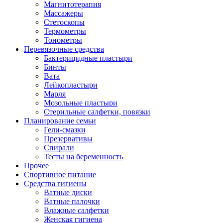
Магнитотерапия
Массажеры
Стетоскопы
Термометры
Тонометры
Перевязочные средства
Бактерицидные пластыри
Бинты
Вата
Лейкопластыри
Марля
Мозольные пластыри
Стерильные салфетки, повязки
Планирование семьи
Гели-смазки
Презервативы
Спирали
Тесты на беременность
Прочее
Спортивное питание
Средства гигиены
Ватные диски
Ватные палочки
Влажные салфетки
Женская гигиена