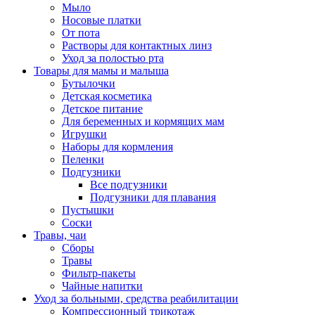
Мыло
Носовые платки
От пота
Растворы для контактных линз
Уход за полостью рта
Товары для мамы и малыша
Бутылочки
Детская косметика
Детское питание
Для беременных и кормящих мам
Игрушки
Наборы для кормления
Пеленки
Подгузники
Все подгузники
Подгузники для плавания
Пустышки
Соски
Травы, чаи
Сборы
Травы
Фильтр-пакеты
Чайные напитки
Уход за больными, средства реабилитации
Компрессионный трикотаж