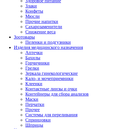
Здоровое питание
Злаки
Конфеты
Мюсли
Прочие напитки
Сахарозаменители
Снижение веса
Зоотовары
Пеленки и подгузники
Изделия медицинского назначения
Аптечки
Бахилы
Горчичники
Грелки
Зеркала гинекологические
Кало- и мочеприемники
Клеенки
Контактные линзы и очки
Контейнеры для сбора анализов
Маски
Перчатки
Прочее
Системы для переливания
Спринцовки
Шприцы