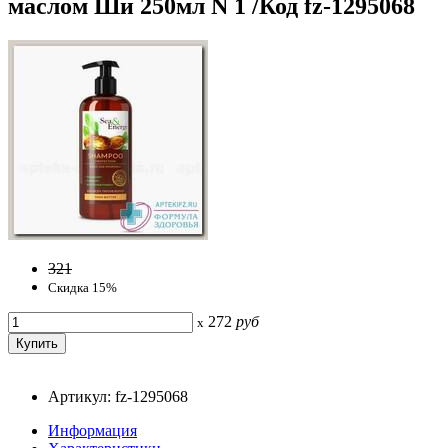
маслом Ши 250мл N 1 /Код fz-1295068
321
Скидка 15%
272
руб
x
Артикул: fz-1295068
Информация