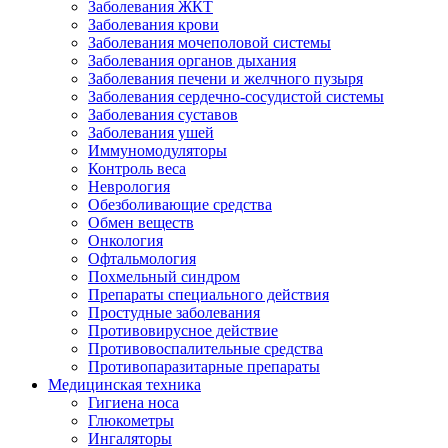
Заболевания ЖКТ
Заболевания крови
Заболевания мочеполовой системы
Заболевания органов дыхания
Заболевания печени и желчного пузыря
Заболевания сердечно-сосудистой системы
Заболевания суставов
Заболевания ушей
Иммуномодуляторы
Контроль веса
Неврология
Обезболивающие средства
Обмен веществ
Онкология
Офтальмология
Похмельный синдром
Препараты специального действия
Простудные заболевания
Противовирусное действие
Противовоспалительные средства
Противопаразитарные препараты
Медицинская техника
Гигиена носа
Глюкометры
Ингаляторы