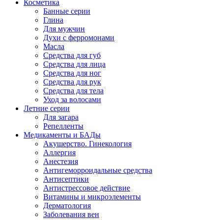
Косметика
Банные серии
Глина
Для мужчин
Духи с ферромонами
Масла
Средства для губ
Средства для лица
Средства для ног
Средства для рук
Средства для тела
Уход за волосами
Летние серии
Для загара
Репелленты
Медикаменты и БАДы
Акушерство. Гинекология
Аллергия
Анестезия
Антигеморроидальные средства
Антисептики
Антистрессовое действие
Витамины и микроэлементы
Дерматология
Заболевания вен