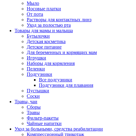
Мыло
Носовые платки
От пота
Растворы для контактных линз
Уход за полостью рта
Товары для мамы и малыша
Бутылочки
Детская косметика
Детское питание
Для беременных и кормящих мам
Игрушки
Наборы для кормления
Пеленки
Подгузники
Все подгузники
Подгузники для плавания
Пустышки
Соски
Травы, чаи
Сборы
Травы
Фильтр-пакеты
Чайные напитки
Уход за больными, средства реабилитации
Компрессионный трикотаж