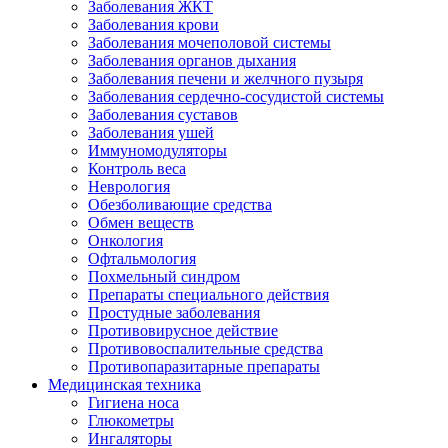
Заболевания ЖКТ
Заболевания крови
Заболевания мочеполовой системы
Заболевания органов дыхания
Заболевания печени и желчного пузыря
Заболевания сердечно-сосудистой системы
Заболевания суставов
Заболевания ушей
Иммуномодуляторы
Контроль веса
Неврология
Обезболивающие средства
Обмен веществ
Онкология
Офтальмология
Похмельный синдром
Препараты специального действия
Простудные заболевания
Противовирусное действие
Противовоспалительные средства
Противопаразитарные препараты
Медицинская техника
Гигиена носа
Глюкометры
Ингаляторы