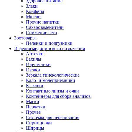
Здоровое питание
Злаки
Конфеты
Мюсли
Прочие напитки
Сахарозаменители
Снижение веса
Зоотовары
Пеленки и подгузники
Изделия медицинского назначения
Аптечки
Бахилы
Горчичники
Грелки
Зеркала гинекологические
Кало- и мочеприемники
Клеенки
Контактные линзы и очки
Контейнеры для сбора анализов
Маски
Перчатки
Прочее
Системы для переливания
Спринцовки
Шприцы