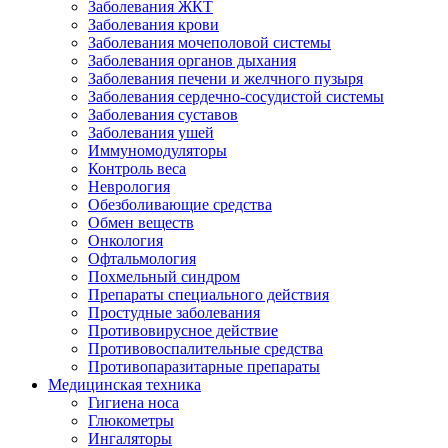
Заболевания ЖКТ
Заболевания крови
Заболевания мочеполовой системы
Заболевания органов дыхания
Заболевания печени и желчного пузыря
Заболевания сердечно-сосудистой системы
Заболевания суставов
Заболевания ушей
Иммуномодуляторы
Контроль веса
Неврология
Обезболивающие средства
Обмен веществ
Онкология
Офтальмология
Похмельный синдром
Препараты специального действия
Простудные заболевания
Противовирусное действие
Противовоспалительные средства
Противопаразитарные препараты
Медицинская техника
Гигиена носа
Глюкометры
Ингаляторы