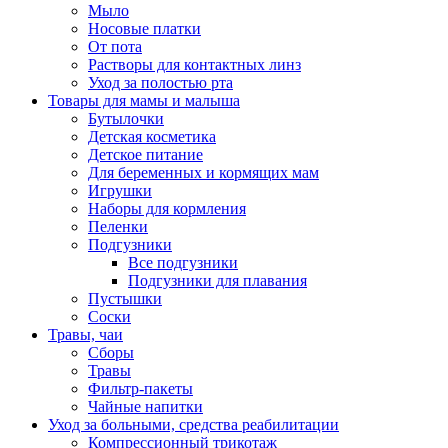
Мыло
Носовые платки
От пота
Растворы для контактных линз
Уход за полостью рта
Товары для мамы и малыша
Бутылочки
Детская косметика
Детское питание
Для беременных и кормящих мам
Игрушки
Наборы для кормления
Пеленки
Подгузники
Все подгузники
Подгузники для плавания
Пустышки
Соски
Травы, чаи
Сборы
Травы
Фильтр-пакеты
Чайные напитки
Уход за больными, средства реабилитации
Компрессионный трикотаж