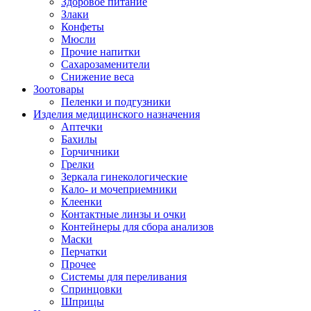
Здоровое питание
Злаки
Конфеты
Мюсли
Прочие напитки
Сахарозаменители
Снижение веса
Зоотовары
Пеленки и подгузники
Изделия медицинского назначения
Аптечки
Бахилы
Горчичники
Грелки
Зеркала гинекологические
Кало- и мочеприемники
Клеенки
Контактные линзы и очки
Контейнеры для сбора анализов
Маски
Перчатки
Прочее
Системы для переливания
Спринцовки
Шприцы