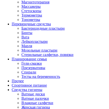
Магнитотерапия
Массажеры
Стетоскопы
Термометры
Тонометры
Перевязочные средства
Бактерицидные пластыри
Бинты
Вата
Лейкопластыри
Марля
Мозольные пластыри
Стерильные салфетки, повязки
Планирование семьи
Гели-смазки
Презервативы
Спирали
Тесты на беременность
Прочее
Спортивное питание
Средства гигиены
Ватные диски
Ватные палочки
Влажные салфетки
Женская гигиена