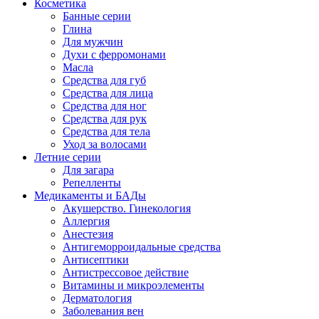
Косметика
Банные серии
Глина
Для мужчин
Духи с ферромонами
Масла
Средства для губ
Средства для лица
Средства для ног
Средства для рук
Средства для тела
Уход за волосами
Летние серии
Для загара
Репелленты
Медикаменты и БАДы
Акушерство. Гинекология
Аллергия
Анестезия
Антигеморроидальные средства
Антисептики
Антистрессовое действие
Витамины и микроэлементы
Дерматология
Заболевания вен