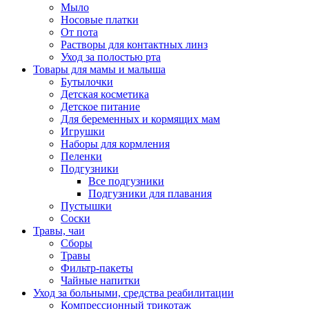
Мыло
Носовые платки
От пота
Растворы для контактных линз
Уход за полостью рта
Товары для мамы и малыша
Бутылочки
Детская косметика
Детское питание
Для беременных и кормящих мам
Игрушки
Наборы для кормления
Пеленки
Подгузники
Все подгузники
Подгузники для плавания
Пустышки
Соски
Травы, чаи
Сборы
Травы
Фильтр-пакеты
Чайные напитки
Уход за больными, средства реабилитации
Компрессионный трикотаж