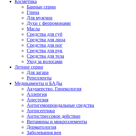
Косметика
Банные серии
Глина
Для мужчин
Духи с ферромонами
Масла
Средства для губ
Средства для лица
Средства для ног
Средства для рук
Средства для тела
Уход за волосами
Летние серии
Для загара
Репелленты
Медикаменты и БАДы
Акушерство. Гинекология
Аллергия
Анестезия
Антигеморроидальные средства
Антисептики
Антистрессовое действие
Витамины и микроэлементы
Дерматология
Заболевания вен