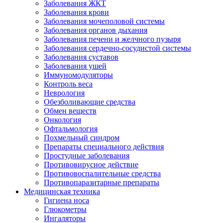
Заболевания ЖКТ
Заболевания крови
Заболевания мочеполовой системы
Заболевания органов дыхания
Заболевания печени и желчного пузыря
Заболевания сердечно-сосудистой системы
Заболевания суставов
Заболевания ушей
Иммуномодуляторы
Контроль веса
Неврология
Обезболивающие средства
Обмен веществ
Онкология
Офтальмология
Похмельный синдром
Препараты специального действия
Простудные заболевания
Противовирусное действие
Противовоспалительные средства
Противопаразитарные препараты
Медицинская техника
Гигиена носа
Глюкометры
Ингаляторы