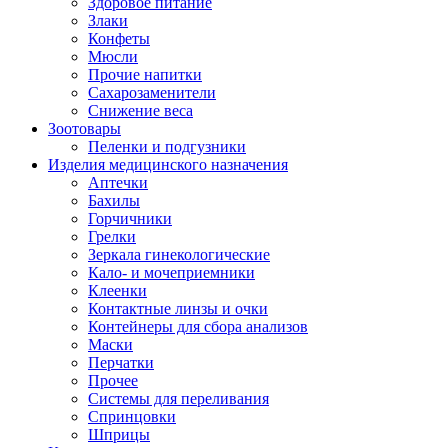
Здоровое питание
Злаки
Конфеты
Мюсли
Прочие напитки
Сахарозаменители
Снижение веса
Зоотовары
Пеленки и подгузники
Изделия медицинского назначения
Аптечки
Бахилы
Горчичники
Грелки
Зеркала гинекологические
Кало- и мочеприемники
Клеенки
Контактные линзы и очки
Контейнеры для сбора анализов
Маски
Перчатки
Прочее
Системы для переливания
Спринцовки
Шприцы