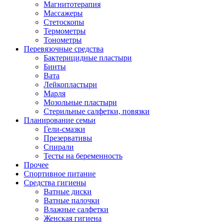
Магнитотерапия
Массажеры
Стетоскопы
Термометры
Тонометры
Перевязочные средства
Бактерицидные пластыри
Бинты
Вата
Лейкопластыри
Марля
Мозольные пластыри
Стерильные салфетки, повязки
Планирование семьи
Гели-смазки
Презервативы
Спирали
Тесты на беременность
Прочее
Спортивное питание
Средства гигиены
Ватные диски
Ватные палочки
Влажные салфетки
Женская гигиена