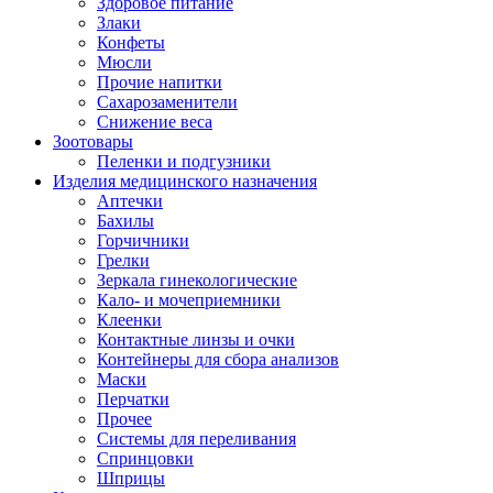
Здоровое питание
Злаки
Конфеты
Мюсли
Прочие напитки
Сахарозаменители
Снижение веса
Зоотовары
Пеленки и подгузники
Изделия медицинского назначения
Аптечки
Бахилы
Горчичники
Грелки
Зеркала гинекологические
Кало- и мочеприемники
Клеенки
Контактные линзы и очки
Контейнеры для сбора анализов
Маски
Перчатки
Прочее
Системы для переливания
Спринцовки
Шприцы