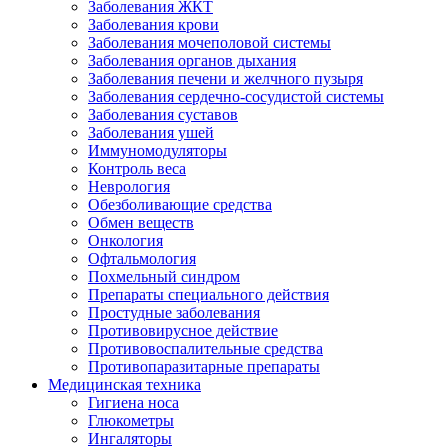
Заболевания ЖКТ
Заболевания крови
Заболевания мочеполовой системы
Заболевания органов дыхания
Заболевания печени и желчного пузыря
Заболевания сердечно-сосудистой системы
Заболевания суставов
Заболевания ушей
Иммуномодуляторы
Контроль веса
Неврология
Обезболивающие средства
Обмен веществ
Онкология
Офтальмология
Похмельный синдром
Препараты специального действия
Простудные заболевания
Противовирусное действие
Противовоспалительные средства
Противопаразитарные препараты
Медицинская техника
Гигиена носа
Глюкометры
Ингаляторы