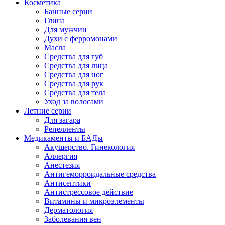
Косметика
Банные серии
Глина
Для мужчин
Духи с ферромонами
Масла
Средства для губ
Средства для лица
Средства для ног
Средства для рук
Средства для тела
Уход за волосами
Летние серии
Для загара
Репелленты
Медикаменты и БАДы
Акушерство. Гинекология
Аллергия
Анестезия
Антигеморроидальные средства
Антисептики
Антистрессовое действие
Витамины и микроэлементы
Дерматология
Заболевания вен