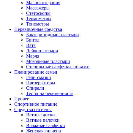
Магнитотерапия
Массажеры
Стетоскопы
Термометры
Тонометры
Перевязочные средства
Бактерицидные пластыри
Бинты
Вата
Лейкопластыри
Марля
Мозольные пластыри
Стерильные салфетки, повязки
Планирование семьи
Гели-смазки
Презервативы
Спирали
Тесты на беременность
Прочее
Спортивное питание
Средства гигиены
Ватные диски
Ватные палочки
Влажные салфетки
Женская гигиена