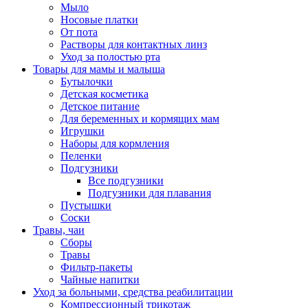
Мыло
Носовые платки
От пота
Растворы для контактных линз
Уход за полостью рта
Товары для мамы и малыша
Бутылочки
Детская косметика
Детское питание
Для беременных и кормящих мам
Игрушки
Наборы для кормления
Пеленки
Подгузники
Все подгузники
Подгузники для плавания
Пустышки
Соски
Травы, чаи
Сборы
Травы
Фильтр-пакеты
Чайные напитки
Уход за больными, средства реабилитации
Компрессионный трикотаж