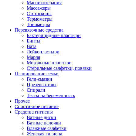
Магнитотерапия
Массажеры
Стетоскопы
Термометры
Тонометры
Перевязочные средства
Бактерицидные пластыри
Бинты
Вата
Лейкопластыри
Марля
Мозольные пластыри
Стерильные салфетки, повязки
Планирование семьи
Гели-смазки
Презервативы
Спирали
Тесты на беременность
Прочее
Спортивное питание
Средства гигиены
Ватные диски
Ватные палочки
Влажные салфетки
Женская гигиена