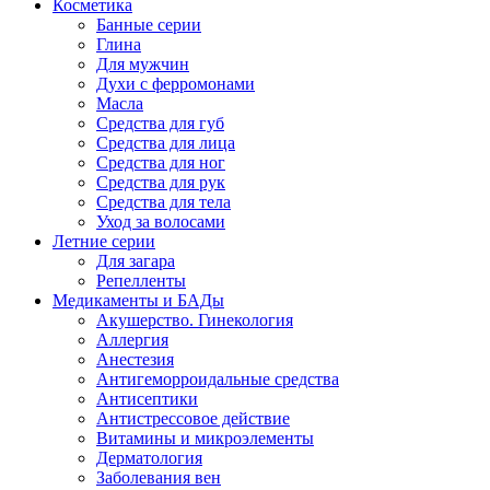
Косметика
Банные серии
Глина
Для мужчин
Духи с ферромонами
Масла
Средства для губ
Средства для лица
Средства для ног
Средства для рук
Средства для тела
Уход за волосами
Летние серии
Для загара
Репелленты
Медикаменты и БАДы
Акушерство. Гинекология
Аллергия
Анестезия
Антигеморроидальные средства
Антисептики
Антистрессовое действие
Витамины и микроэлементы
Дерматология
Заболевания вен