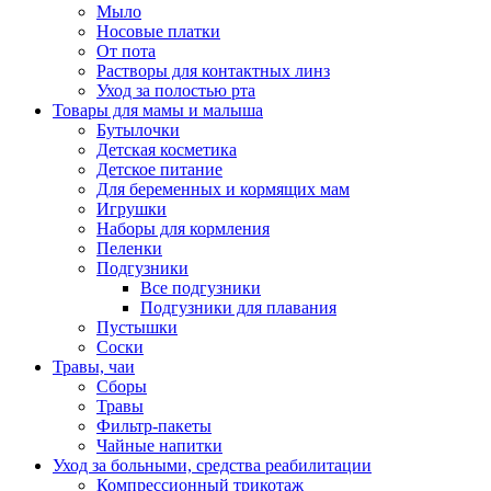
Мыло
Носовые платки
От пота
Растворы для контактных линз
Уход за полостью рта
Товары для мамы и малыша
Бутылочки
Детская косметика
Детское питание
Для беременных и кормящих мам
Игрушки
Наборы для кормления
Пеленки
Подгузники
Все подгузники
Подгузники для плавания
Пустышки
Соски
Травы, чаи
Сборы
Травы
Фильтр-пакеты
Чайные напитки
Уход за больными, средства реабилитации
Компрессионный трикотаж