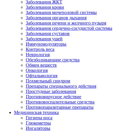
Заболевания ЖКТ
Заболевания крови
Заболевания мочеполовой системы
Заболевания органов дыхания
Заболевания печени и желчного пузыря
Заболевания сердечно-сосудистой системы
Заболевания суставов
Заболевания ушей
Иммуномодуляторы
Контроль веса
Неврология
Обезболивающие средства
Обмен веществ
Онкология
Офтальмология
Похмельный синдром
Препараты специального действия
Простудные заболевания
Противовирусное действие
Противовоспалительные средства
Противопаразитарные препараты
Медицинская техника
Гигиена носа
Глюкометры
Ингаляторы