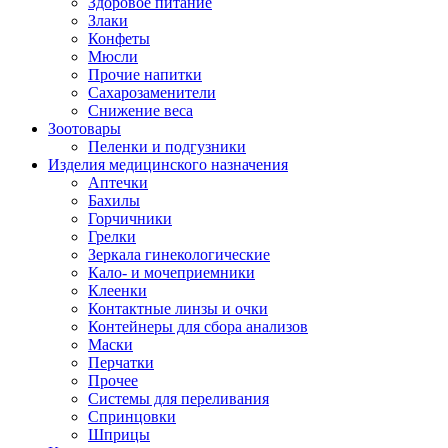
Здоровое питание
Злаки
Конфеты
Мюсли
Прочие напитки
Сахарозаменители
Снижение веса
Зоотовары
Пеленки и подгузники
Изделия медицинского назначения
Аптечки
Бахилы
Горчичники
Грелки
Зеркала гинекологические
Кало- и мочеприемники
Клеенки
Контактные линзы и очки
Контейнеры для сбора анализов
Маски
Перчатки
Прочее
Системы для переливания
Спринцовки
Шприцы