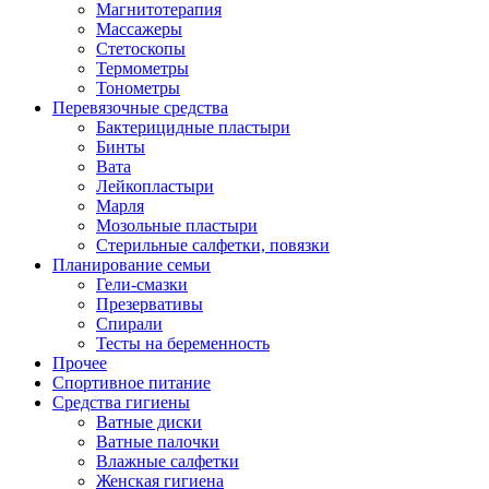
Магнитотерапия
Массажеры
Стетоскопы
Термометры
Тонометры
Перевязочные средства
Бактерицидные пластыри
Бинты
Вата
Лейкопластыри
Марля
Мозольные пластыри
Стерильные салфетки, повязки
Планирование семьи
Гели-смазки
Презервативы
Спирали
Тесты на беременность
Прочее
Спортивное питание
Средства гигиены
Ватные диски
Ватные палочки
Влажные салфетки
Женская гигиена