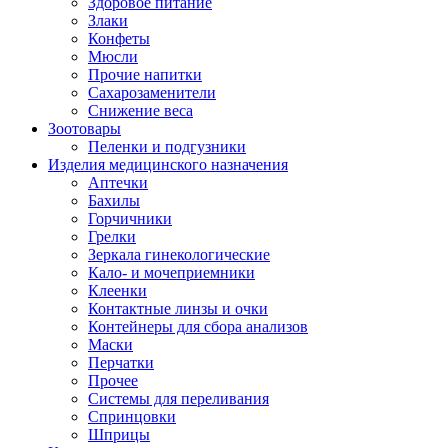
Здоровое питание
Злаки
Конфеты
Мюсли
Прочие напитки
Сахарозаменители
Снижение веса
Зоотовары
Пеленки и подгузники
Изделия медицинского назначения
Аптечки
Бахилы
Горчичники
Грелки
Зеркала гинекологические
Кало- и мочеприемники
Клеенки
Контактные линзы и очки
Контейнеры для сбора анализов
Маски
Перчатки
Прочее
Системы для переливания
Спринцовки
Шприцы