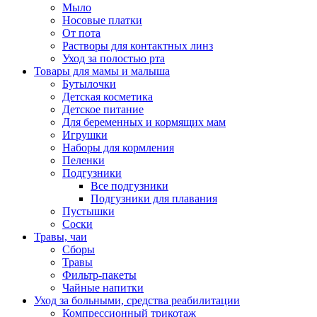
Мыло
Носовые платки
От пота
Растворы для контактных линз
Уход за полостью рта
Товары для мамы и малыша
Бутылочки
Детская косметика
Детское питание
Для беременных и кормящих мам
Игрушки
Наборы для кормления
Пеленки
Подгузники
Все подгузники
Подгузники для плавания
Пустышки
Соски
Травы, чаи
Сборы
Травы
Фильтр-пакеты
Чайные напитки
Уход за больными, средства реабилитации
Компрессионный трикотаж