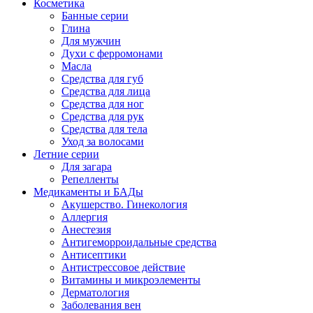
Косметика
Банные серии
Глина
Для мужчин
Духи с ферромонами
Масла
Средства для губ
Средства для лица
Средства для ног
Средства для рук
Средства для тела
Уход за волосами
Летние серии
Для загара
Репелленты
Медикаменты и БАДы
Акушерство. Гинекология
Аллергия
Анестезия
Антигеморроидальные средства
Антисептики
Антистрессовое действие
Витамины и микроэлементы
Дерматология
Заболевания вен