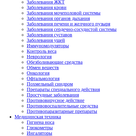
Заболевания ЖКТ
Заболевания крови
Заболевания мочеполовой системы
Заболевания органов дыхания
Заболевания печени и желчного пузыря
Заболевания сердечно-сосудистой системы
Заболевания суставов
Заболевания ушей
Иммуномодуляторы
Контроль веса
Неврология
Обезболивающие средства
Обмен веществ
Онкология
Офтальмология
Похмельный синдром
Препараты специального действия
Простудные заболевания
Противовирусное действие
Противовоспалительные средства
Противопаразитарные препараты
Медицинская техника
Гигиена носа
Глюкометры
Ингаляторы