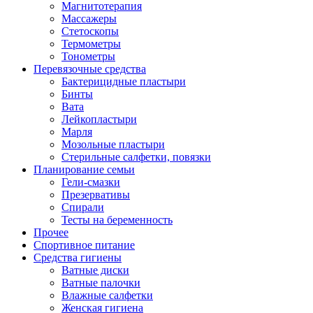
Магнитотерапия
Массажеры
Стетоскопы
Термометры
Тонометры
Перевязочные средства
Бактерицидные пластыри
Бинты
Вата
Лейкопластыри
Марля
Мозольные пластыри
Стерильные салфетки, повязки
Планирование семьи
Гели-смазки
Презервативы
Спирали
Тесты на беременность
Прочее
Спортивное питание
Средства гигиены
Ватные диски
Ватные палочки
Влажные салфетки
Женская гигиена