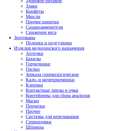
Здоровое питание
Злаки
Конфеты
Мюсли
Прочие напитки
Сахарозаменители
Снижение веса
Зоотовары
Пеленки и подгузники
Изделия медицинского назначения
Аптечки
Бахилы
Горчичники
Грелки
Зеркала гинекологические
Кало- и мочеприемники
Клеенки
Контактные линзы и очки
Контейнеры для сбора анализов
Маски
Перчатки
Прочее
Системы для переливания
Спринцовки
Шприцы