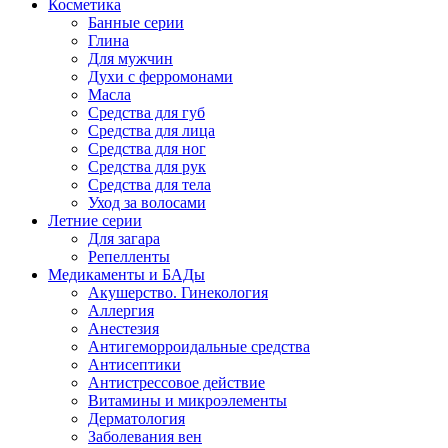
Косметика
Банные серии
Глина
Для мужчин
Духи с ферромонами
Масла
Средства для губ
Средства для лица
Средства для ног
Средства для рук
Средства для тела
Уход за волосами
Летние серии
Для загара
Репелленты
Медикаменты и БАДы
Акушерство. Гинекология
Аллергия
Анестезия
Антигеморроидальные средства
Антисептики
Антистрессовое действие
Витамины и микроэлементы
Дерматология
Заболевания вен