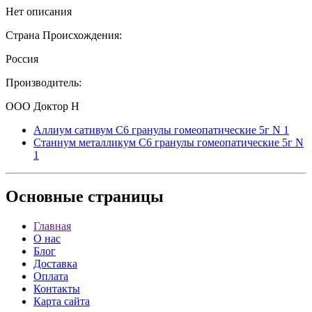
Нет описания
Страна Происхождения:
Россия
Производитель:
ООО Доктор Н
Аллиум сативум С6 гранулы гомеопатические 5г N 1
Станнум металликум С6 гранулы гомеопатические 5г N
1
Основные
страницы
Главная
О нас
Блог
Доставка
Оплата
Контакты
Карта сайта