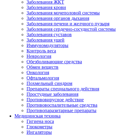
Заболевания ЖКТ
Заболевания крови
Заболевания мочеполовой системы
Заболевания органов дыхания
Заболевания печени и желчного пузыря
Заболевания сердечно-сосудистой системы
Заболевания суставов
Заболевания ушей
Иммуномодуляторы
Контроль веса
Неврология
Обезболивающие средства
Обмен веществ
Онкология
Офтальмология
Похмельный синдром
Препараты специального действия
Простудные заболевания
Противовирусное действие
Противовоспалительные средства
Противопаразитарные препараты
Медицинская техника
Гигиена носа
Глюкометры
Ингаляторы