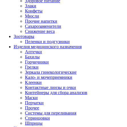
Здоровое питание
Злаки
Конфеты
Мюсли
Прочие напитки
Сахарозаменители
Снижение веса
Зоотовары
Пеленки и подгузники
Изделия медицинского назначения
Аптечки
Бахилы
Горчичники
Грелки
Зеркала гинекологические
Кало- и мочеприемники
Клеенки
Контактные линзы и очки
Контейнеры для сбора анализов
Маски
Перчатки
Прочее
Системы для переливания
Спринцовки
Шприцы