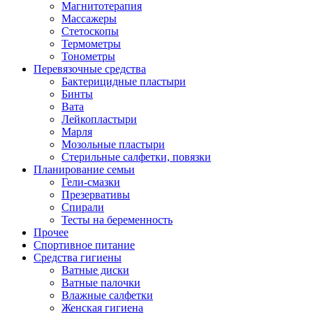
Магнитотерапия
Массажеры
Стетоскопы
Термометры
Тонометры
Перевязочные средства
Бактерицидные пластыри
Бинты
Вата
Лейкопластыри
Марля
Мозольные пластыри
Стерильные салфетки, повязки
Планирование семьи
Гели-смазки
Презервативы
Спирали
Тесты на беременность
Прочее
Спортивное питание
Средства гигиены
Ватные диски
Ватные палочки
Влажные салфетки
Женская гигиена