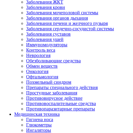
Заболевания ЖКТ
Заболевания крови
Заболевания мочеполовой системы
Заболевания органов дыхания
Заболевания печени и желчного пузыря
Заболевания сердечно-сосудистой системы
Заболевания суставов
Заболевания ушей
Иммуномодуляторы
Контроль веса
Неврология
Обезболивающие средства
Обмен веществ
Онкология
Офтальмология
Похмельный синдром
Препараты специального действия
Простудные заболевания
Противовирусное действие
Противовоспалительные средства
Противопаразитарные препараты
Медицинская техника
Гигиена носа
Глюкометры
Ингаляторы