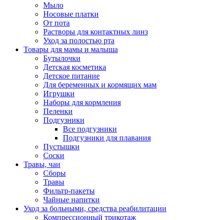
Мыло
Носовые платки
От пота
Растворы для контактных линз
Уход за полостью рта
Товары для мамы и малыша
Бутылочки
Детская косметика
Детское питание
Для беременных и кормящих мам
Игрушки
Наборы для кормления
Пеленки
Подгузники
Все подгузники
Подгузники для плавания
Пустышки
Соски
Травы, чаи
Сборы
Травы
Фильтр-пакеты
Чайные напитки
Уход за больными, средства реабилитации
Компрессионный трикотаж