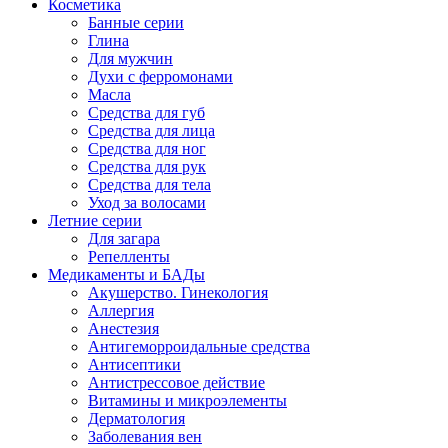
Косметика
Банные серии
Глина
Для мужчин
Духи с ферромонами
Масла
Средства для губ
Средства для лица
Средства для ног
Средства для рук
Средства для тела
Уход за волосами
Летние серии
Для загара
Репелленты
Медикаменты и БАДы
Акушерство. Гинекология
Аллергия
Анестезия
Антигеморроидальные средства
Антисептики
Антистрессовое действие
Витамины и микроэлементы
Дерматология
Заболевания вен