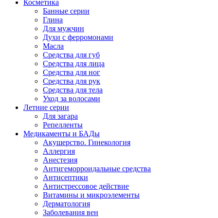
Косметика
Банные серии
Глина
Для мужчин
Духи с ферромонами
Масла
Средства для губ
Средства для лица
Средства для ног
Средства для рук
Средства для тела
Уход за волосами
Летние серии
Для загара
Репелленты
Медикаменты и БАДы
Акушерство. Гинекология
Аллергия
Анестезия
Антигеморроидальные средства
Антисептики
Антистрессовое действие
Витамины и микроэлементы
Дерматология
Заболевания вен