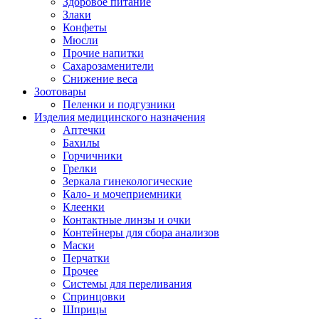
Здоровое питание
Злаки
Конфеты
Мюсли
Прочие напитки
Сахарозаменители
Снижение веса
Зоотовары
Пеленки и подгузники
Изделия медицинского назначения
Аптечки
Бахилы
Горчичники
Грелки
Зеркала гинекологические
Кало- и мочеприемники
Клеенки
Контактные линзы и очки
Контейнеры для сбора анализов
Маски
Перчатки
Прочее
Системы для переливания
Спринцовки
Шприцы