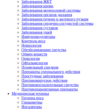
Заболевания ЖКТ
Заболевания крови
Заболевания мочеполовой системы
Заболевания органов дыхания
Заболевания печени и желчного пузыря
Заболевания сердечно-сосудистой системы
Заболевания суставов
Заболевания ушей
Иммуномодуляторы
Контроль веса
Неврология
Обезболивающие средства
Обмен веществ
Онкология
Офтальмология
Похмельный синдром
Препараты специального действия
Простудные заболевания
Противовирусное действие
Противовоспалительные средства
Противопаразитарные препараты
Медицинская техника
Гигиена носа
Глюкометры
Ингаляторы