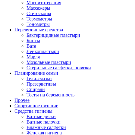
Магнитотерапия
Массажеры
Стетоскопы
Термометры
Тонометры
Перевязочные средства
Бактерицидные пластыри
Бинты
Вата
Лейкопластыри
Марля
Мозольные пластыри
Стерильные салфетки, повязки
Планирование семьи
Гели-смазки
Презервативы
Спирали
Тесты на беременность
Прочее
Спортивное питание
Средства гигиены
Ватные диски
Ватные палочки
Влажные салфетки
Женская гигиена