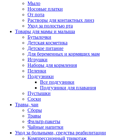
Мыло
Носовые платки
От пота
Растворы для контактных линз
Уход за полостью рта
Товары для мамы и малыша
Бутылочки
Детская косметика
Детское питание
Для беременных и кормящих мам
Игрушки
Наборы для кормления
Пеленки
Подгузники
Все подгузники
Подгузники для плавания
Пустышки
Соски
Травы, чаи
Сборы
Травы
Фильтр-пакеты
Чайные напитки
Уход за больными, средства реабилитации
Компрессионный трикотаж