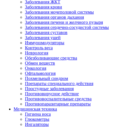
Заболевания ЖКТ
Заболевания крови
Заболевания мочеполовой системы
Заболевания органов дыхания
Заболевания печени и желчного пузыря
Заболевания сердечно-сосудистой системы
Заболевания суставов
Заболевания ушей
Иммуномодуляторы
Контроль веса
Неврология
Обезболивающие средства
Обмен веществ
Онкология
Офтальмология
Похмельный синдром
Препараты специального действия
Простудные заболевания
Противовирусное действие
Противовоспалительные средства
Противопаразитарные препараты
Медицинская техника
Гигиена носа
Глюкометры
Ингаляторы