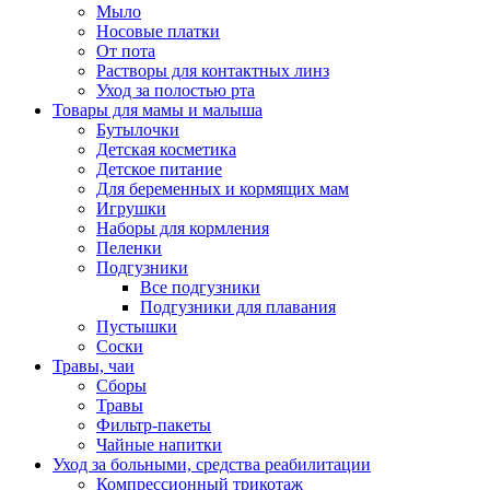
Мыло
Носовые платки
От пота
Растворы для контактных линз
Уход за полостью рта
Товары для мамы и малыша
Бутылочки
Детская косметика
Детское питание
Для беременных и кормящих мам
Игрушки
Наборы для кормления
Пеленки
Подгузники
Все подгузники
Подгузники для плавания
Пустышки
Соски
Травы, чаи
Сборы
Травы
Фильтр-пакеты
Чайные напитки
Уход за больными, средства реабилитации
Компрессионный трикотаж