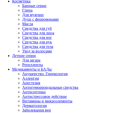
Косметика
Банные серии
Глина
Для мужчин
Духи с ферромонами
Масла
Средства для губ
Средства для лица
Средства для ног
Средства для рук
Средства для тела
Уход за волосами
Летние серии
Для загара
Репелленты
Медикаменты и БАДы
Акушерство. Гинекология
Аллергия
Анестезия
Антигеморроидальные средства
Антисептики
Антистрессовое действие
Витамины и микроэлементы
Дерматология
Заболевания вен