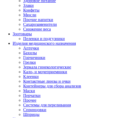
Здоровое питание
Злаки
Конфеты
Мюсли
Прочие напитки
Сахарозаменители
Снижение веса
Зоотовары
Пеленки и подгузники
Изделия медицинского назначения
Аптечки
Бахилы
Горчичники
Грелки
Зеркала гинекологические
Кало- и мочеприемники
Клеенки
Контактные линзы и очки
Контейнеры для сбора анализов
Маски
Перчатки
Прочее
Системы для переливания
Спринцовки
Шприцы