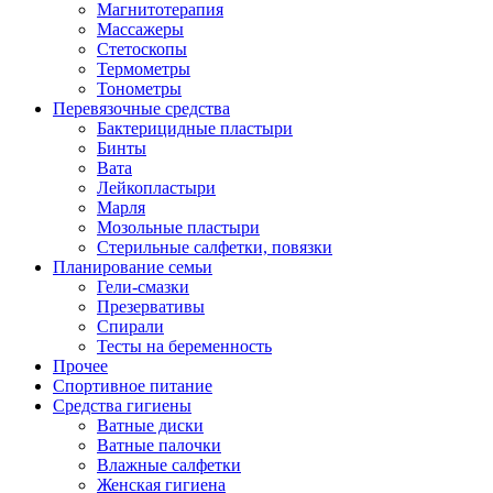
Магнитотерапия
Массажеры
Стетоскопы
Термометры
Тонометры
Перевязочные средства
Бактерицидные пластыри
Бинты
Вата
Лейкопластыри
Марля
Мозольные пластыри
Стерильные салфетки, повязки
Планирование семьи
Гели-смазки
Презервативы
Спирали
Тесты на беременность
Прочее
Спортивное питание
Средства гигиены
Ватные диски
Ватные палочки
Влажные салфетки
Женская гигиена