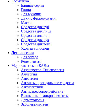
Косметика
Банные серии
Глина
Для мужчин
Духи с ферромонами
Масла
Средства для губ
Средства для лица
Средства для ног
Средства для рук
Средства для тела
Уход за волосами
Летние серии
Для загара
Репелленты
Медикаменты и БАДы
Акушерство. Гинекология
Аллергия
Анестезия
Антигеморроидальные средства
Антисептики
Антистрессовое действие
Витамины и микроэлементы
Дерматология
Заболевания вен