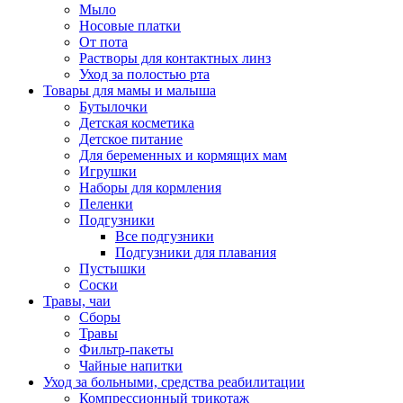
Мыло
Носовые платки
От пота
Растворы для контактных линз
Уход за полостью рта
Товары для мамы и малыша
Бутылочки
Детская косметика
Детское питание
Для беременных и кормящих мам
Игрушки
Наборы для кормления
Пеленки
Подгузники
Все подгузники
Подгузники для плавания
Пустышки
Соски
Травы, чаи
Сборы
Травы
Фильтр-пакеты
Чайные напитки
Уход за больными, средства реабилитации
Компрессионный трикотаж