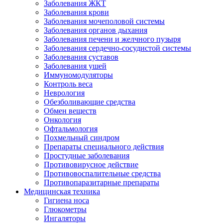
Заболевания ЖКТ
Заболевания крови
Заболевания мочеполовой системы
Заболевания органов дыхания
Заболевания печени и желчного пузыря
Заболевания сердечно-сосудистой системы
Заболевания суставов
Заболевания ушей
Иммуномодуляторы
Контроль веса
Неврология
Обезболивающие средства
Обмен веществ
Онкология
Офтальмология
Похмельный синдром
Препараты специального действия
Простудные заболевания
Противовирусное действие
Противовоспалительные средства
Противопаразитарные препараты
Медицинская техника
Гигиена носа
Глюкометры
Ингаляторы