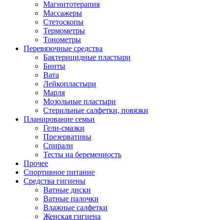
Магнитотерапия
Массажеры
Стетоскопы
Термометры
Тонометры
Перевязочные средства
Бактерицидные пластыри
Бинты
Вата
Лейкопластыри
Марля
Мозольные пластыри
Стерильные салфетки, повязки
Планирование семьи
Гели-смазки
Презервативы
Спирали
Тесты на беременность
Прочее
Спортивное питание
Средства гигиены
Ватные диски
Ватные палочки
Влажные салфетки
Женская гигиена