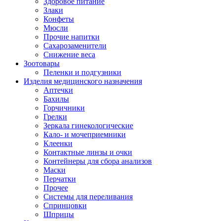
Здоровое питание
Злаки
Конфеты
Мюсли
Прочие напитки
Сахарозаменители
Снижение веса
Зоотовары
Пеленки и подгузники
Изделия медицинского назначения
Аптечки
Бахилы
Горчичники
Грелки
Зеркала гинекологические
Кало- и мочеприемники
Клеенки
Контактные линзы и очки
Контейнеры для сбора анализов
Маски
Перчатки
Прочее
Системы для переливания
Спринцовки
Шприцы