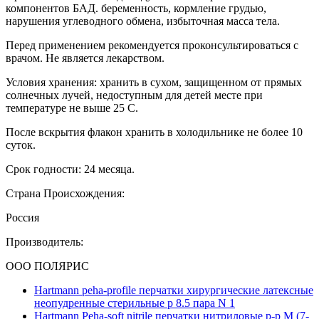
компонентов БАД. беременность, кормление грудью,
нарушения углеводного обмена, избыточная масса тела.
Перед применением рекомендуется проконсультироваться с
врачом. Не является лекарством.
Условия хранения: хранить в сухом, защищенном от прямых
солнечных лучей, недоступным для детей месте при
температуре не выше 25 С.
После вскрытия флакон хранить в холодильнике не более 10
суток.
Срок годности: 24 месяца.
Страна Происхождения:
Россия
Производитель:
ООО ПОЛЯРИС
Hartmann peha-profile перчатки хирургические латексные
неопудренные стерильные р 8.5 пара N 1
Hartmann Peha-soft nitrile перчатки нитриловые р-р M (7-