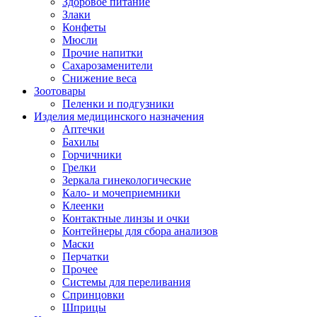
Здоровое питание
Злаки
Конфеты
Мюсли
Прочие напитки
Сахарозаменители
Снижение веса
Зоотовары
Пеленки и подгузники
Изделия медицинского назначения
Аптечки
Бахилы
Горчичники
Грелки
Зеркала гинекологические
Кало- и мочеприемники
Клеенки
Контактные линзы и очки
Контейнеры для сбора анализов
Маски
Перчатки
Прочее
Системы для переливания
Спринцовки
Шприцы