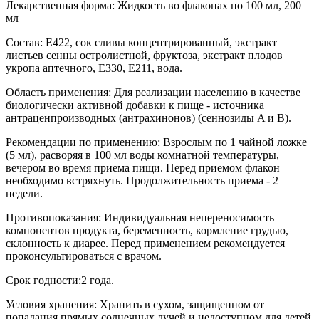
Лекарственная форма: Жидкость во флаконах по 100 мл, 200
мл
Состав: Е422, сок сливы концентрированный, экстракт
листьев сенны остролистной, фруктоза, экстракт плодов
укропа аптечного, Е330, Е211, вода.
Область применения: Для реализации населению в качестве
биологически активной добавки к пище - источника
антраценпроизводных (антрахинонов) (сеннозиды A и B).
Рекомендации по применению: Взрослым по 1 чайной ложке
(5 мл), расворяя в 100 мл воды комнатной температуры,
вечером во время приема пищи. Перед приемом флакон
необходимо встряхнуть. Продолжительность приема - 2
недели.
Противопоказания: Индивидуальная непереносимость
компонентов продукта, беременность, кормление грудью,
склонность к диарее. Перед применением рекомендуется
проконсультироваться с врачом.
Срок годности:2 года.
Условия хранения: Хранить в сухом, защищенном от
попадания прямых солнечных лучей и недоступном для детей