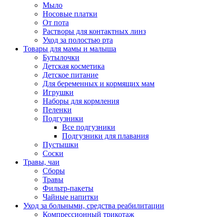
Мыло
Носовые платки
От пота
Растворы для контактных линз
Уход за полостью рта
Товары для мамы и малыша
Бутылочки
Детская косметика
Детское питание
Для беременных и кормящих мам
Игрушки
Наборы для кормления
Пеленки
Подгузники
Все подгузники
Подгузники для плавания
Пустышки
Соски
Травы, чаи
Сборы
Травы
Фильтр-пакеты
Чайные напитки
Уход за больными, средства реабилитации
Компрессионный трикотаж