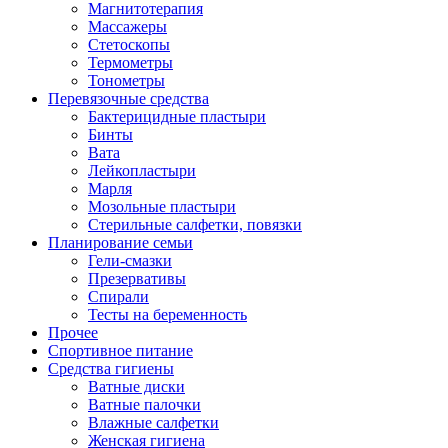
Магнитотерапия
Массажеры
Стетоскопы
Термометры
Тонометры
Перевязочные средства
Бактерицидные пластыри
Бинты
Вата
Лейкопластыри
Марля
Мозольные пластыри
Стерильные салфетки, повязки
Планирование семьи
Гели-смазки
Презервативы
Спирали
Тесты на беременность
Прочее
Спортивное питание
Средства гигиены
Ватные диски
Ватные палочки
Влажные салфетки
Женская гигиена