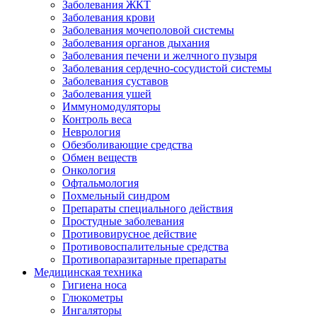
Заболевания ЖКТ
Заболевания крови
Заболевания мочеполовой системы
Заболевания органов дыхания
Заболевания печени и желчного пузыря
Заболевания сердечно-сосудистой системы
Заболевания суставов
Заболевания ушей
Иммуномодуляторы
Контроль веса
Неврология
Обезболивающие средства
Обмен веществ
Онкология
Офтальмология
Похмельный синдром
Препараты специального действия
Простудные заболевания
Противовирусное действие
Противовоспалительные средства
Противопаразитарные препараты
Медицинская техника
Гигиена носа
Глюкометры
Ингаляторы