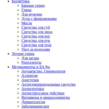
Косметика
Банные серии
Глина
Для мужчин
Духи с ферромонами
Масла
Средства для губ
Средства для лица
Средства для ног
Средства для рук
Средства для тела
Уход за волосами
Летние серии
Для загара
Репелленты
Медикаменты и БАДы
Акушерство. Гинекология
Аллергия
Анестезия
Антигеморроидальные средства
Антисептики
Антистрессовое действие
Витамины и микроэлементы
Дерматология
Заболевания вен