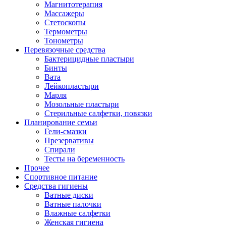
Магнитотерапия
Массажеры
Стетоскопы
Термометры
Тонометры
Перевязочные средства
Бактерицидные пластыри
Бинты
Вата
Лейкопластыри
Марля
Мозольные пластыри
Стерильные салфетки, повязки
Планирование семьи
Гели-смазки
Презервативы
Спирали
Тесты на беременность
Прочее
Спортивное питание
Средства гигиены
Ватные диски
Ватные палочки
Влажные салфетки
Женская гигиена