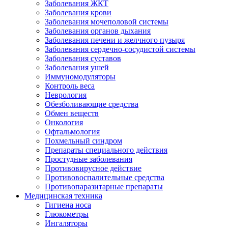
Заболевания ЖКТ
Заболевания крови
Заболевания мочеполовой системы
Заболевания органов дыхания
Заболевания печени и желчного пузыря
Заболевания сердечно-сосудистой системы
Заболевания суставов
Заболевания ушей
Иммуномодуляторы
Контроль веса
Неврология
Обезболивающие средства
Обмен веществ
Онкология
Офтальмология
Похмельный синдром
Препараты специального действия
Простудные заболевания
Противовирусное действие
Противовоспалительные средства
Противопаразитарные препараты
Медицинская техника
Гигиена носа
Глюкометры
Ингаляторы