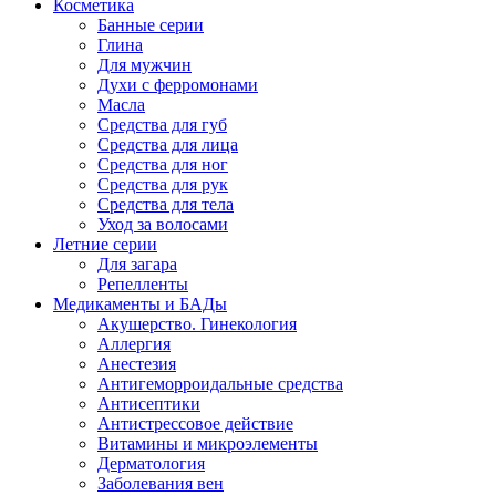
Косметика
Банные серии
Глина
Для мужчин
Духи с ферромонами
Масла
Средства для губ
Средства для лица
Средства для ног
Средства для рук
Средства для тела
Уход за волосами
Летние серии
Для загара
Репелленты
Медикаменты и БАДы
Акушерство. Гинекология
Аллергия
Анестезия
Антигеморроидальные средства
Антисептики
Антистрессовое действие
Витамины и микроэлементы
Дерматология
Заболевания вен