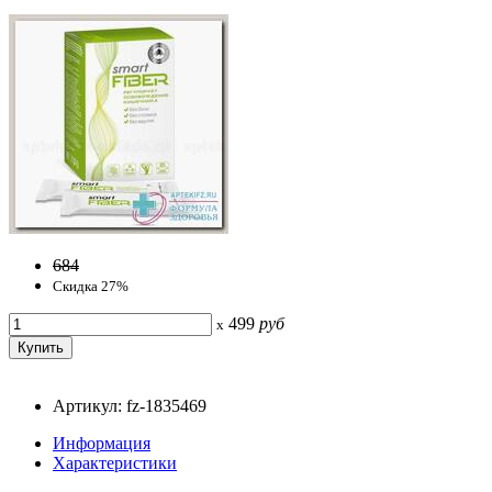
684
Скидка 27%
499
руб
x
Артикул: fz-1835469
Информация
Характеристики