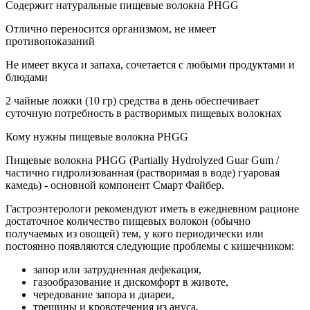
Содержит натуральные пищевые волокна PHGG
Отлично переносится организмом, не имеет
противопоказаний
Не имеет вкуса и запаха, сочетается с любыми продуктами и
блюдами
2 чайные ложки (10 гр) средства в день обеспечивает
cуточнyю потребность в растворимых пищевых волокнах
Кому нужны пищевые волокна PHGG
Пищевые волокна PHGG (Partially Hydrolyzed Guar Gum /
частично гидролизованная (растворимая в воде) гуаровая
камедь) - основной компонент Смарт Файбер.
Гастроэнтерологи рекомендуют иметь в ежедневном рационе
достаточное количество пищевых волокон (обычно
получаемых из овощей) тем, у кого периодически или
постоянно появляются следующие проблемы с кишечником:
запор или затрудненная дефекация,
газообразование и дискомфорт в животе,
чередование запора и диареи,
трещины и кровотечения из ануса.