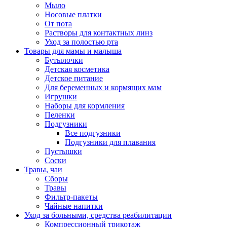
Мыло
Носовые платки
От пота
Растворы для контактных линз
Уход за полостью рта
Товары для мамы и малыша
Бутылочки
Детская косметика
Детское питание
Для беременных и кормящих мам
Игрушки
Наборы для кормления
Пеленки
Подгузники
Все подгузники
Подгузники для плавания
Пустышки
Соски
Травы, чаи
Сборы
Травы
Фильтр-пакеты
Чайные напитки
Уход за больными, средства реабилитации
Компрессионный трикотаж