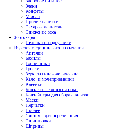
Здоровое питание
Злаки
Конфеты
Мюсли
Прочие напитки
Сахарозаменители
Снижение веса
Зоотовары
Пеленки и подгузники
Изделия медицинского назначения
Аптечки
Бахилы
Горчичники
Грелки
Зеркала гинекологические
Кало- и мочеприемники
Клеенки
Контактные линзы и очки
Контейнеры для сбора анализов
Маски
Перчатки
Прочее
Системы для переливания
Спринцовки
Шприцы