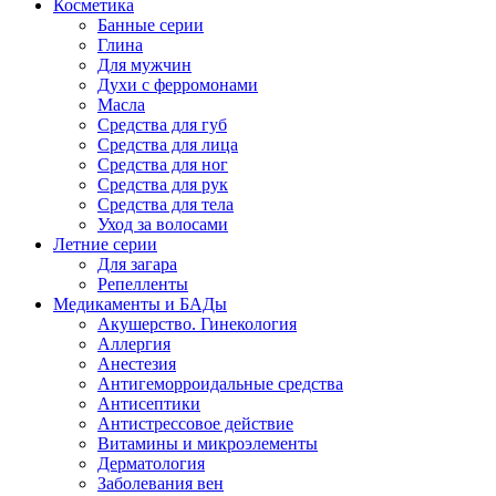
Косметика
Банные серии
Глина
Для мужчин
Духи с ферромонами
Масла
Средства для губ
Средства для лица
Средства для ног
Средства для рук
Средства для тела
Уход за волосами
Летние серии
Для загара
Репелленты
Медикаменты и БАДы
Акушерство. Гинекология
Аллергия
Анестезия
Антигеморроидальные средства
Антисептики
Антистрессовое действие
Витамины и микроэлементы
Дерматология
Заболевания вен