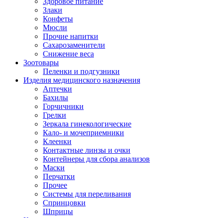
Здоровое питание
Злаки
Конфеты
Мюсли
Прочие напитки
Сахарозаменители
Снижение веса
Зоотовары
Пеленки и подгузники
Изделия медицинского назначения
Аптечки
Бахилы
Горчичники
Грелки
Зеркала гинекологические
Кало- и мочеприемники
Клеенки
Контактные линзы и очки
Контейнеры для сбора анализов
Маски
Перчатки
Прочее
Системы для переливания
Спринцовки
Шприцы