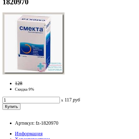
1820970
128
Скидка 9%
117
руб
x
Артикул: fz-1820970
Информация