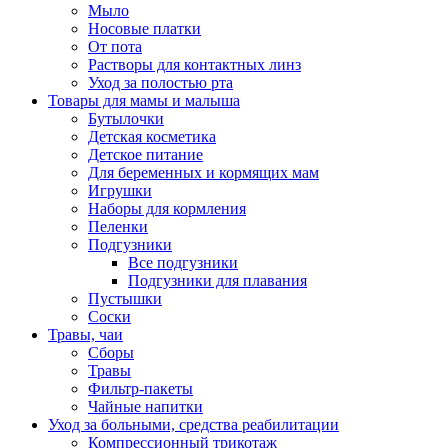
Мыло
Носовые платки
От пота
Растворы для контактных линз
Уход за полостью рта
Товары для мамы и малыша
Бутылочки
Детская косметика
Детское питание
Для беременных и кормящих мам
Игрушки
Наборы для кормления
Пеленки
Подгузники
Все подгузники
Подгузники для плавания
Пустышки
Соски
Травы, чаи
Сборы
Травы
Фильтр-пакеты
Чайные напитки
Уход за больными, средства реабилитации
Компрессионный трикотаж