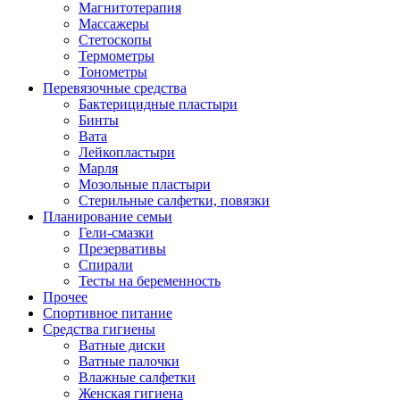
Магнитотерапия
Массажеры
Стетоскопы
Термометры
Тонометры
Перевязочные средства
Бактерицидные пластыри
Бинты
Вата
Лейкопластыри
Марля
Мозольные пластыри
Стерильные салфетки, повязки
Планирование семьи
Гели-смазки
Презервативы
Спирали
Тесты на беременность
Прочее
Спортивное питание
Средства гигиены
Ватные диски
Ватные палочки
Влажные салфетки
Женская гигиена