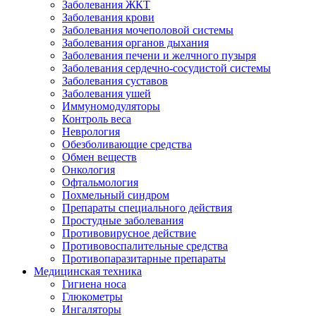
Заболевания ЖКТ
Заболевания крови
Заболевания мочеполовой системы
Заболевания органов дыхания
Заболевания печени и желчного пузыря
Заболевания сердечно-сосудистой системы
Заболевания суставов
Заболевания ушей
Иммуномодуляторы
Контроль веса
Неврология
Обезболивающие средства
Обмен веществ
Онкология
Офтальмология
Похмельный синдром
Препараты специального действия
Простудные заболевания
Противовирусное действие
Противовоспалительные средства
Противопаразитарные препараты
Медицинская техника
Гигиена носа
Глюкометры
Ингаляторы